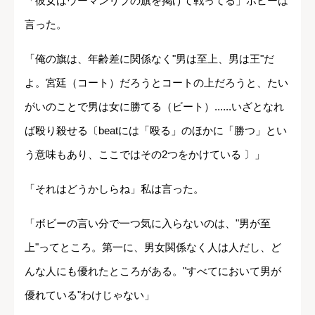
「彼女はウーマンリブの旗を掲げて戦ってる」ボビーは
言った。
「俺の旗は、年齢差に関係なく"男は至上、男は王"だ
よ。宮廷（コート）だろうとコートの上だろうと、たい
がいのことで男は女に勝てる（ビート）......いざとなれ
ば殴り殺せる〔beatには「殴る」のほかに「勝つ」とい
う意味もあり、ここではその2つをかけている 〕」
「それはどうかしらね」私は言った。
「ボビーの言い分で一つ気に入らないのは、"男が至
上"ってところ。第一に、男女関係なく人は人だし、ど
んな人にも優れたところがある。"すべてにおいて男が
優れている"わけじゃない」