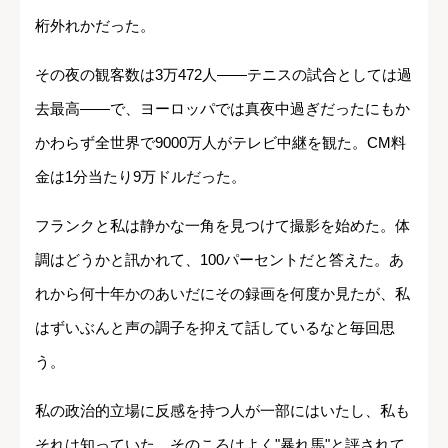
桁外れかだった。
その夜の観客数は3万472人――テニスの試合としては過
去最高――で、ヨーロッパでは真夜中過ぎだったにもか
かわらず全世界で9000万人がテレビ中継を観た。CM料
金は1分当たり9万ドルだった。
フランクと私は静かな一角を見つけて撮影を始めた。体
調はどうかと訊かれて、100パーセントだと答えた。あ
れから何十年かのあいだにその録画を何度か見たが、私
はずいぶんと声の調子を抑えて話しているなと毎回思
う。
私の政治的立場に反感を持つ人が一部にはいたし、私も
それは知っていた。そのころはよく"暴れ馬"と評されて