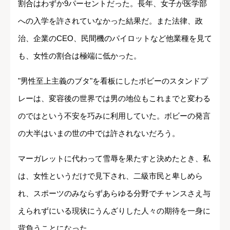
割合はわずか9パーセントだった。長年、女子が医学部
への入学を許されていなかった結果だ。また法律、政
治、企業のCEO、民間機のパイロットなど他業種を見て
も、女性の割合は極端に低かった。
"男性至上主義のブタ"を看板にしたボビーのスタンドプ
レーは、変容後の世界では男の地位もこれまでと変わる
のではという不安を巧みに利用していた。ボビーの発言
の大半はいまの世の中では許されないだろう。
マーガレットに代わって雪辱を果たすと決めたとき、私
は、女性というだけで見下され、二級市民と卑しめら
れ、スポーツのみならずあらゆる分野でチャンスさえ与
えられずにいる現状にうんざりした人々の期待を一身に
背負うことになった。