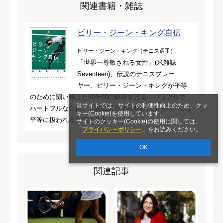
関連書籍・雑誌
ビリー・ジーン・キング自伝
ビリー・ジーン・キング（テニス選手）
「世界一尊敬される女性」(米雑誌
Seventeen)、伝説のテニスプレー
ヤー、ビリー・ジーン・キングが平等
のために闘い続けた80年間の軌跡を語る、パワフルで
当サイトでは、サイトの利便性向上のため、クッ
ハートフルな自伝。「私は試合で証明したかった。女は
キー(Cookie)を使用しています。
平等に扱われるに値すると」
サイトのクッキー(Cookie)の使用に関しては、
「
プライバシーポリシー
」をお読みください。
OK
関連記事