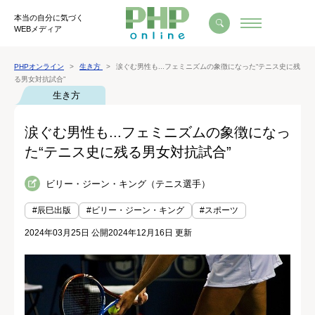
本当の自分に気づく
WEBメディア
PHPオンライン
生き方
涙ぐむ男性も...フェミニズムの象徴になった“テニス史に残
る男女対抗試合”
生き方
涙ぐむ男性も...フェミニズムの象徴になっ
た“テニス史に残る男女対抗試合”
ビリー・ジーン・キング（テニス選手）
#辰巳出版
#ビリー・ジーン・キング
#スポーツ
2024年03月25日 公開
2024年12月16日 更新