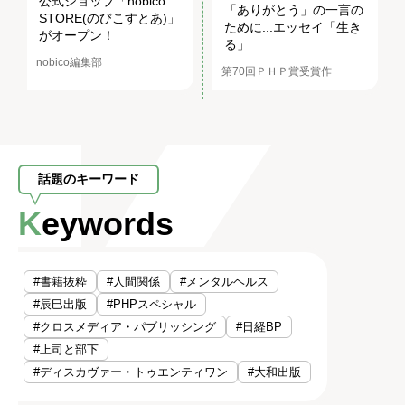
公式ショップ「nobico
「ありがとう」の一言の
STORE(のびこすとあ)」
ために...エッセイ「生き
がオープン！
る」
nobico編集部
第70回ＰＨＰ賞受賞作
話題のキーワード
Keywords
#書籍抜粋
#人間関係
#メンタルヘルス
#辰巳出版
#PHPスペシャル
#クロスメディア・パブリッシング
#日経BP
#上司と部下
#ディスカヴァー・トゥエンティワン
#大和出版