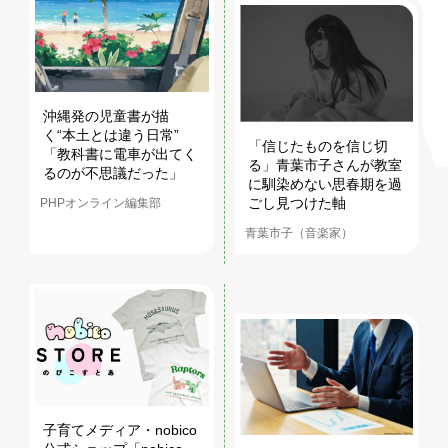
沖縄発の児童書が描
く“本土とは違う日常”
「信じたものを信じ切
「教科書に電車が出てく
る」青葉市子さんが教室
るのが不思議だった」
に馴染めない思春期を過
ごし見つけた軸
PHPオンライン編集部
青葉市子（音楽家）
子育てメディア・nobico