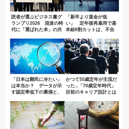
読者が選ぶビジネス書グ
「新卒より賃金が低
ランプリ2026 混迷の時
い」 定年後再雇用で基
代に「選ばれた本」の共
本給6割カットは、不合
通点
理ではないのか?
「日本は難民に冷たい」
かつて55歳定年が主流だ
は本当か？ データが示
った...「70歳定年時代」
す認定率低下の裏側と、
目前のキャリア設計とは
2010年制度...