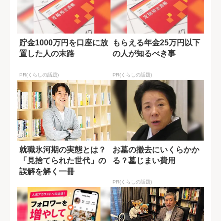
貯金1000万円を口座に放
もらえる年金25万円以下
置した人の末路
の人が知るべき事
PR(くらしの話題)
PR(くらしの話題)
就職氷河期の実態とは？
お墓の撤去にいくらかか
「見捨てられた世代」の
る？墓じまい費用
誤解を解く一冊
PR(くらしの話題)