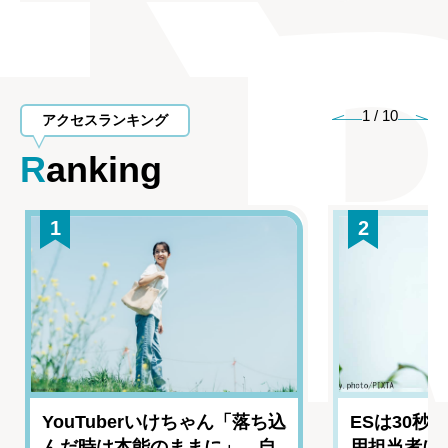
1
/
10
アクセスランキング
Ranking
1
2
YouTuberいけちゃん「落ち込
ESは30秒
んだ時は本能のままに」 自
用担当者に