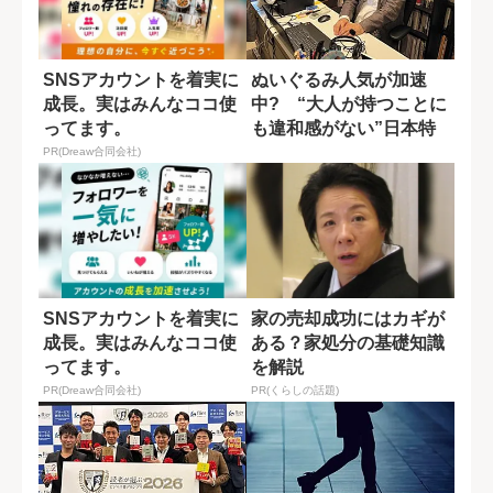
SNSアカウントを着実に
ぬいぐるみ人気が加速
成長。実はみんなココ使
中? “大人が持つことに
ってます。
も違和感がない”日本特
有の文化
PR(Dreaw合同会社)
SNSアカウントを着実に
家の売却成功にはカギが
成長。実はみんなココ使
ある？家処分の基礎知識
ってます。
を解説
PR(Dreaw合同会社)
PR(くらしの話題)