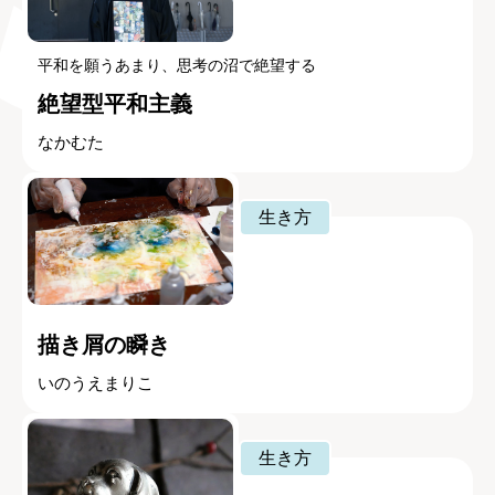
平和を願うあまり、思考の沼で絶望する
絶望型平和主義
なかむた
生き方
描き屑の瞬き
いのうえまりこ
生き方