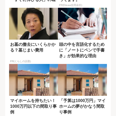
かな条件
PR(Dreaw合同会社)
お墓の撤去にいくらかか
頭の中を言語化するため
る？墓じまい費用
に「ノートにペンで手書
き」が効果的な理由
PR(くらしの話題)
マイホームを持ちたい！
「予算は1000万円」マイ
1000万円以下の間取り事
ホームの夢がかなう間取
例
り事例