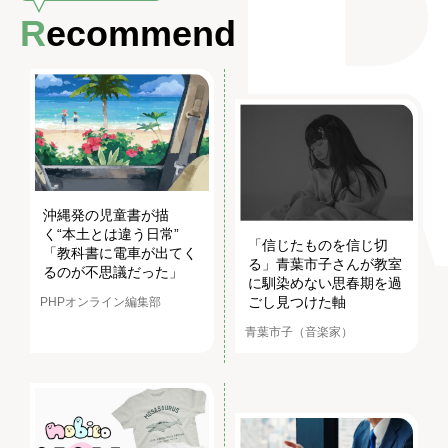
Recommend
沖縄発の児童書が描
く“本土とは違う日常”
「信じたものを信じ切
「教科書に電車が出てく
る」青葉市子さんが教室
るのが不思議だった」
に馴染めない思春期を過
ごし見つけた軸
PHPオンライン編集部
青葉市子（音楽家）