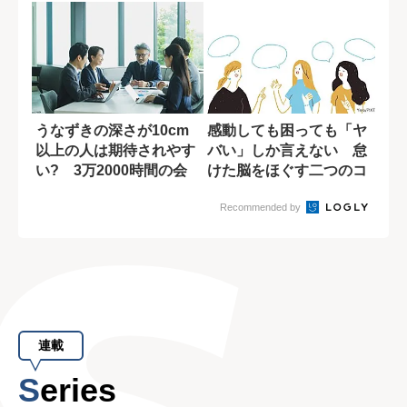
うなずきの深さが10cm
感動しても困っても「ヤ
以上の人は期待されやす
バい」しか言えない 怠
い? 3万2000時間の会
けた脳をほぐす二つのコ
議を分析...
ツ
Recommended by
連載
Series