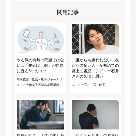
関連記事
やる気の有無は問題ではな
「誰からも嫌われない、友
い...「先延ばし癖」が自然
だちの多い人」が初めての
に直る3つのコツ
炎上に困惑 シドニー石井
さんの苦悩と思い
清水克彦（政治・教育ジャーナリ
スト／大妻女子大学非常勤講師）
シドニー石井（石井航平）
自信がなく、人生に焦りを
「なんとかなる」の感覚は