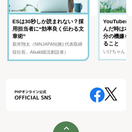
ESは30秒しか読まれない？採
YouTub
用担当者に“効率良く伝わる文
んだ時は本
章術”
分の機嫌を
ること
新井翔太（NINJAPAN(株) 代表取締
いけちゃん（Yo
役社長、Abuild就活創設者）