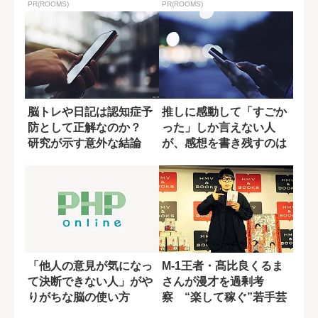
PR(ROOMS)
PR(ROOMS)
脳トレや日記は認知症予
推しに感動して「すごか
防として正解なのか？
った」しか言えない人
研究が示す意外な結論
が、感想を書き残すのは
無意味か?
「他人の意見が気になっ
M-1王者・髙比良くるま
て決断できない人」がや
さんが漫才を過剰考
りがちな脳の使い方
察 “楽して稼ぐ”若手芸
人への本音