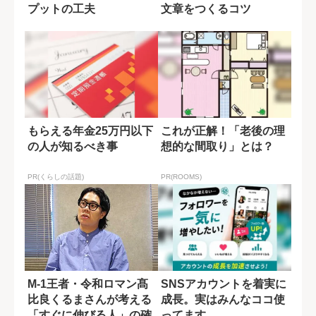
プットの工夫
文章をつくるコツ
もらえる年金25万円以下
これが正解！「老後の理
の人が知るべき事
想的な間取り」とは？
PR(くらしの話題)
PR(ROOMS)
M-1王者・令和ロマン髙
SNSアカウントを着実に
比良くるまさんが考える
成長。実はみんなココ使
「すぐに伸びる人」の確
ってます。