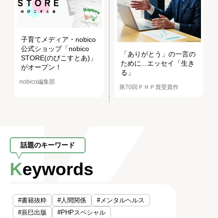
子育てメディア・nobico
公式ショップ「nobico
「ありがとう」の一言の
STORE(のびこすとあ)」
ために...エッセイ「生き
がオープン！
る」
nobico編集部
第70回ＰＨＰ賞受賞作
話題のキーワード
Keywords
#書籍抜粋
#人間関係
#メンタルヘルス
#辰巳出版
#PHPスペシャル