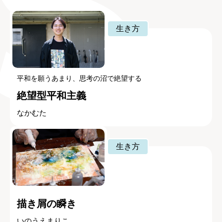
生き方
平和を願うあまり、思考の沼で絶望する
絶望型平和主義
なかむた
生き方
描き屑の瞬き
いのうえまりこ