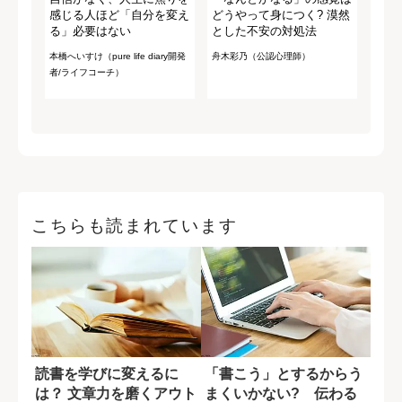
感じる人ほど「自分を変え
どうやって身につく? 漠然
る」必要はない
とした不安の対処法
本橋へいすけ（pure life diary開発
舟木彩乃（公認心理師）
者/ライフコーチ）
こちらも読まれています
読書を学びに変えるに
「書こう」とするからう
は？ 文章力を磨くアウト
まくいかない? 伝わる