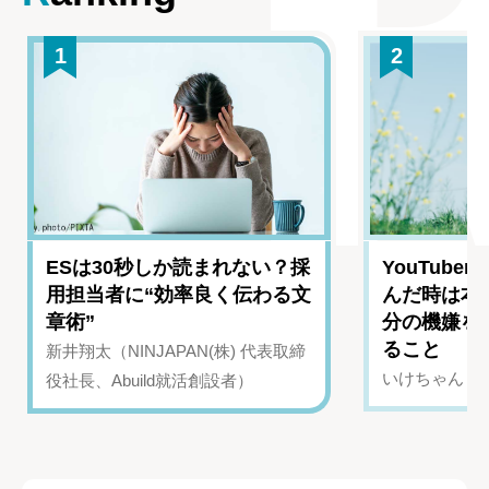
1
2
ESは30秒しか読まれない？採
YouTub
用担当者に“効率良く伝わる文
んだ時は本
章術”
分の機嫌を
ること
新井翔太（NINJAPAN(株) 代表取締
いけちゃん（Yo
役社長、Abuild就活創設者）