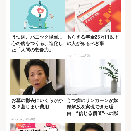
うつ病、パニック障害...
もらえる年金25万円以下
心の病をつくる、進化し
の人が知るべき事
た「人間の想像力」
PR(くらしの話題)
お墓の撤去にいくらかか
うつ病のリンカーンが奴
る？墓じまい費用
隷解放を実現できた理
由 “信じる価値”への献
身
PR(くらしの話題)