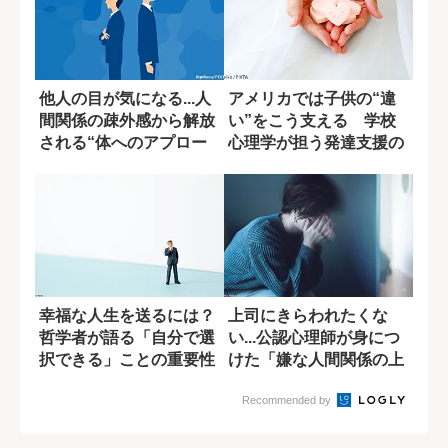
他人の目が気になる...人
アメリカでは子供の“違
間関係の疎外感から解放
い”をこう支える 学校
される“体へのアプロー
心理学が担う発達支援の
チ”
実像
幸福な人生を送るには？
上司にきらわれたくな
哲学者が語る「自分で選
い...公認心理師が身につ
択できる」ことの重要性
けた「嫌な人間関係の上
手なかわし方...
Recommended by