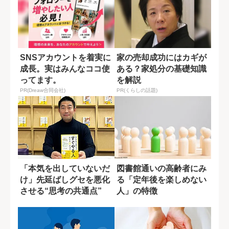
SNSアカウントを着実に
家の売却成功にはカギが
成長。実はみんなココ使
ある？家処分の基礎知識
ってます。
を解説
PR(Dreaw合同会社)
PR(くらしの話題)
「本気を出していないだ
図書館通いの高齢者にみ
け」先延ばしグセを悪化
る「定年後を楽しめない
させる“思考の共通点”
人」の特徴