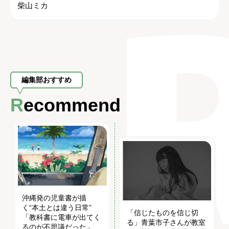
柴山ミカ
編集部おすすめ
Recommend
沖縄発の児童書が描
く“本土とは違う日常”
「信じたものを信じ切
「教科書に電車が出てく
る」青葉市子さんが教室
るのが不思議だった」