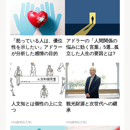
「怒っている人は、優位
アドラーの「人間関係の
性を示したい」アドラー
悩みに効く言葉」5選...孤
が分析した感情の目的
立した人生の要因とは?
人文知とは個性の上に立
観光財源と次世代への継
つ
承
PR(國學院大學)
PR(國學院大學)