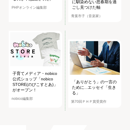
に馴染めない思春期を過
ごし見つけた軸
PHPオンライン編集部
青葉市子（音楽家）
子育てメディア・nobico
公式ショップ「nobico
「ありがとう」の一言の
STORE(のびこすとあ)」
ために...エッセイ「生き
がオープン！
る」
nobico編集部
第70回ＰＨＰ賞受賞作