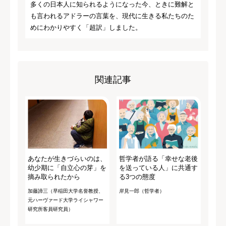
多くの日本人に知られるようになった今、ときに難解と
も言われるアドラーの言葉を、現代に生きる私たちのた
めにわかりやすく「超訳」しました。
関連記事
あなたが生きづらいのは、
哲学者が語る「幸せな老後
幼少期に「自立心の芽」を
を送っている人」に共通す
摘み取られたから
る3つの態度
加藤諦三（早稲田大学名誉教授、
岸見一郎（哲学者）
元ハーヴァード大学ライシャワー
研究所客員研究員）