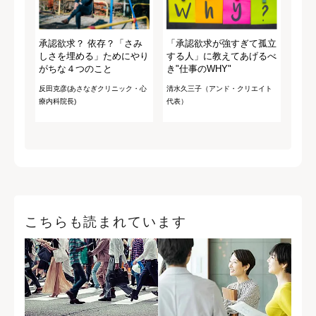
承認欲求？ 依存？「さみ
「承認欲求が強すぎて孤立
しさを埋める」ためにやり
する人」に教えてあげるべ
がちな４つのこと
き"仕事のWHY"
反田克彦(あさなぎクリニック・心
清水久三子（アンド・クリエイト
療内科院長)
代表）
こちらも読まれています