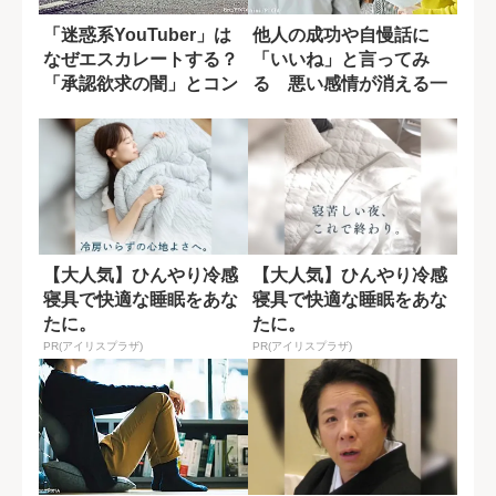
「迷惑系YouTuber」は
他人の成功や自慢話に
なぜエスカレートする？
「いいね」と言ってみ
「承認欲求の闇」とコン
る 悪い感情が消える一
プレック...
つの技
【大人気】ひんやり冷感
【大人気】ひんやり冷感
寝具で快適な睡眠をあな
寝具で快適な睡眠をあな
たに。
たに。
PR(アイリスプラザ)
PR(アイリスプラザ)