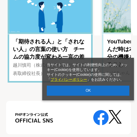
「期待される人」と「されな
YouTub
い人」の言葉の使い方 チー
んだ時は本
ムの協力度が変わる一言の差
分の機嫌を
ること
越川慎司（株式会社クロスリバー代
当サイトでは、サイトの利便性向上のため、クッ
キー(Cookie)を使用しています。
いけちゃん（Yo
表取締役社長）
サイトのクッキー(Cookie)の使用に関しては、
「
プライバシーポリシー
」をお読みください。
OK