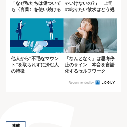
「なぜ私たちは傷ついて
ゃいけないの?」 上司
も〈言葉〉を使い続ける
の叱りたい欲求はどう処
のか」
理すべきか
他人から“不毛なマウン
「なんとなく」は思考停
ト”を取られずに済む人
止のサイン 本音を言語
の特徴
化するセルフワーク
Recommended by
連載