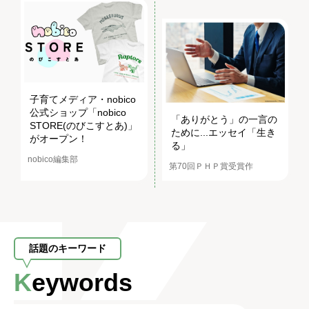
子育てメディア・nobico
公式ショップ「nobico
「ありがとう」の一言の
STORE(のびこすとあ)」
ために...エッセイ「生き
がオープン！
る」
nobico編集部
第70回ＰＨＰ賞受賞作
話題のキーワード
Keywords