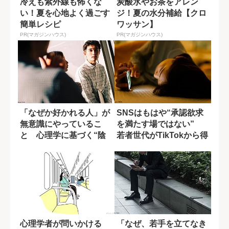
冷えも紫外線も怖くな
炭酸水やお茶をアレン
い！夏を心地よく過ごす
ジ！夏の水分補給【クロ
簡単レシピ
ワッサン】
PR(マガジンハウス)
PR(マガジンハウス)
「なぜか好かれる人」が
SNSはもはや“承認欲求
無意識にやっているこ
を満たす場ではない”
と 心理学に基づく“陰
若者世代がTikTokから得
褒め”の効果
ている...
心理学者が問いかける
「なぜ、若手を立てなき