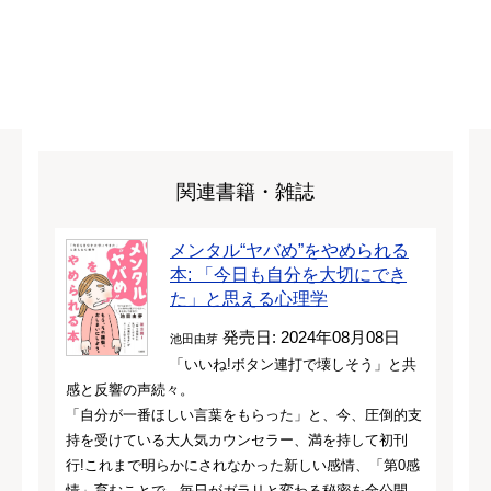
関連書籍・雑誌
メンタル“ヤバめ”をやめられる
本: 「今日も自分を大切にでき
た」と思える心理学
発売日: 2024年08月08日
池田由芽
「いいね!ボタン連打で壊しそう」と共
感と反響の声続々。
「自分が一番ほしい言葉をもらった」と、今、圧倒的支
持を受けている大人気カウンセラー、満を持して初刊
行!これまで明らかにされなかった新しい感情、「第0感
情」育むことで、毎日がガラリと変わる秘密を全公開。