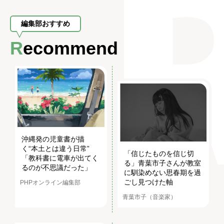
編集部おすすめ
Recommend
沖縄発の児童書が描
く“本土とは違う日常”
「信じたものを信じ切
「教科書に電車が出てく
る」青葉市子さんが教室
るのが不思議だった」
に馴染めない思春期を過
ごし見つけた軸
PHPオンライン編集部
青葉市子（音楽家）