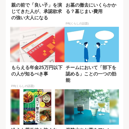
親の前で「良い子」を演
お墓の撤去にいくらかか
じてきた人が、承認欲求
る？墓じまい費用
の強い大人になる
PR(くらしの話題)
もらえる年金25万円以下
チームにおいて「部下を
の人が知るべき事
認める」ことの一つの効
能
PR(くらしの話題)