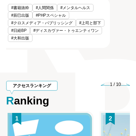
#書籍抜粋
#人間関係
#メンタルヘルス
#辰巳出版
#PHPスペシャル
#クロスメディア・パブリッシング
#上司と部下
#日経BP
#ディスカヴァー・トゥエンティワン
#大和出版
1
/
10
アクセスランキング
Ranking
1
2