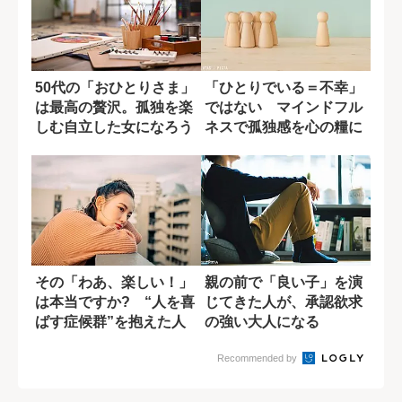
50代の「おひとりさま」
「ひとりでいる＝不幸」
は最高の贅沢。孤独を楽
ではない マインドフル
しむ自立した女になろう
ネスで孤独感を心の糧に
変える技術
その「わあ、楽しい！」
親の前で「良い子」を演
は本当ですか? “人を喜
じてきた人が、承認欲求
ばす症候群”を抱えた人
の強い大人になる
の特徴
Recommended by