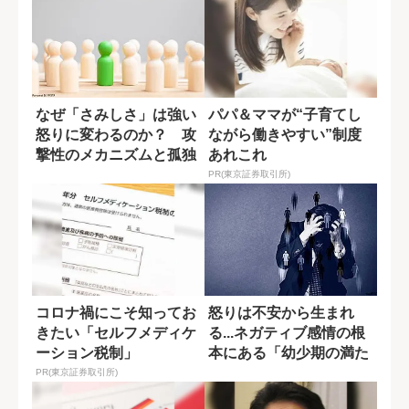
なぜ「さみしさ」は強い
パパ＆ママが“子育てし
怒りに変わるのか？ 攻
ながら働きやすい”制度
撃性のメカニズムと孤独
あれこれ
感の癒し方
PR(東京証券取引所)
コロナ禍にこそ知ってお
怒りは不安から生まれ
きたい「セルフメディケ
る...ネガティブ感情の根
ーション税制」
本にある「幼少期の満た
されない願い...
PR(東京証券取引所)