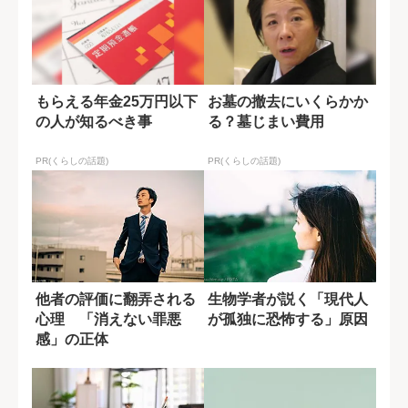
もらえる年金25万円以下
お墓の撤去にいくらかか
の人が知るべき事
る？墓じまい費用
PR(くらしの話題)
PR(くらしの話題)
他者の評価に翻弄される
生物学者が説く「現代人
心理 「消えない罪悪
が孤独に恐怖する」原因
感」の正体