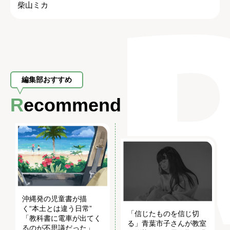
柴山ミカ
編集部おすすめ
Recommend
沖縄発の児童書が描
く“本土とは違う日常”
「信じたものを信じ切
「教科書に電車が出てく
る」青葉市子さんが教室
るのが不思議だった」