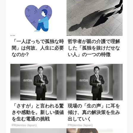
「一人ぼっちで孤独な時
哲学者が親の介護で理解
間」は何故、人生に必要
した「孤独を抜けだせな
なのか?
い人」の一つの特徴
「さすが」と言われる驚
現場の「生の声」に耳を
きや感動を。新しい価値
傾け、真の解決策を生み
を生む電通の挑戦
出していく
PR(dentsu Japan)
PR(dentsu Japan)