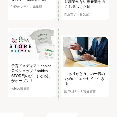
に馴染めない思春期を過
ごし見つけた軸
PHPオンライン編集部
青葉市子（音楽家）
子育てメディア・nobico
公式ショップ「nobico
「ありがとう」の一言の
STORE(のびこすとあ)」
ために...エッセイ「生き
がオープン！
る」
nobico編集部
第70回ＰＨＰ賞受賞作