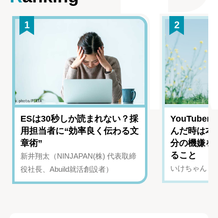
1
2
ESは30秒しか読まれない？採
YouTub
用担当者に“効率良く伝わる文
んだ時は本
章術”
分の機嫌を
ること
新井翔太（NINJAPAN(株) 代表取締
いけちゃん（Yo
役社長、Abuild就活創設者）