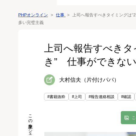
PHPオンライン
仕事
上司へ報告すべきタイミングは“
多い完璧主義
上司へ報告すべきタ
き” 仕事ができな
大村信夫（片付けパパ）
#書籍抜粋
#上司
#報告連絡相談
#確認
この記事をシェア
こ