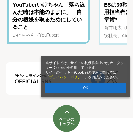
YouTuberいけちゃん「落ち込
ESは30秒
んだ時は本能のままに」 自
用担当者に
分の機嫌を取るためにしてい
章術”
ること
新井翔太（NIN
いけちゃん（YouTuber）
役社長、Abui
当サイトでは、サイトの利便性向上のため、クッ
キー(Cookie)を使用しています。
サイトのクッキー(Cookie)の使用に関しては、
「
プライバシーポリシー
」をお読みください。
OK
ページの
トップへ