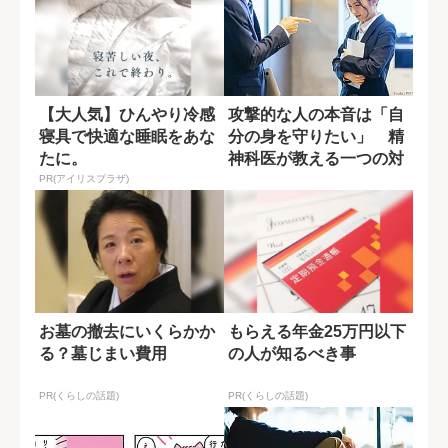
【大人気】ひんやり冷感
攻撃的な人の本音は「自
寝具で快適な睡眠をあな
分の身を守りたい」 精
たに。
神科医が教える一つの対
処法
PR(アイリスプラザ)
お墓の撤去にいくらかか
もらえる年金25万円以下
る？墓じまい費用
の人が知るべき事
PR(くらしの話題)
PR(くらしの話題)