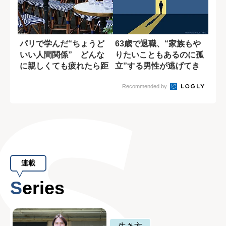
パリで学んだ“ちょうど
63歳で退職、“家族もや
いい人間関係” どんな
りたいこともあるのに孤
に親しくても疲れたら距
立”する男性が逃げてき
離を置く
たこととは?
Recommended by
連載
Series