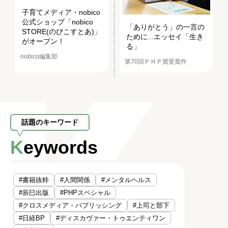
子育てメディア・nobico
公式ショップ「nobico
「ありがとう」の一言の
STORE(のびこすとあ)」
ために...エッセイ「生き
がオープン！
る」
nobico編集部
第70回ＰＨＰ賞受賞作
話題のキーワード
Keywords
#書籍抜粋
#人間関係
#メンタルヘルス
#辰巳出版
#PHPスペシャル
#クロスメディア・パブリッシング
#上司と部下
#日経BP
#ディスカヴァー・トゥエンティワン