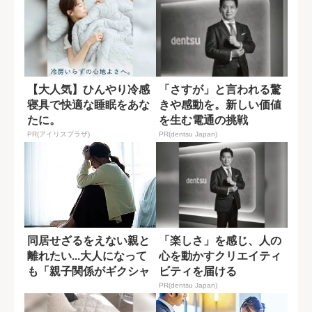
【大人気】ひんやり冷感
「さすが」と言われる驚
寝具で快適な睡眠をあな
きや感動を。新しい価値
たに。
を生む電通の挑戦
PR(アイリスプラザ)
PR(dentsu Japan)
同居せざるをえない親と
「楽しさ」を感じ、人の
離れたい...大人になって
心を動かすクリエイティ
も「親子関係がギクシャ
ビティを届ける
クする」原...
PR(dentsu Japan)