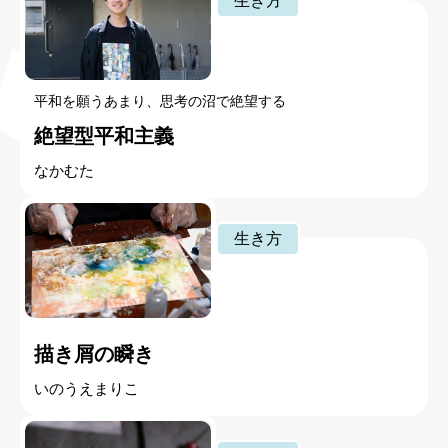
生き方
平和を願うあまり、思考の沼で絶望する
絶望型平和主義
なかむた
生き方
描き屑の瞬き
いのうえまりこ