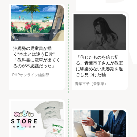
沖縄発の児童書が描
く“本土とは違う日常”
「信じたものを信じ切
「教科書に電車が出てく
る」青葉市子さんが教室
るのが不思議だった」
に馴染めない思春期を過
ごし見つけた軸
PHPオンライン編集部
青葉市子（音楽家）