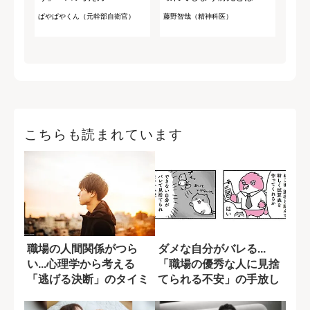
ぱやぱやくん（元幹部自衛官）
藤野智哉（精神科医）
こちらも読まれています
職場の人間関係がつら
ダメな自分がバレる...
い...心理学から考える
「職場の優秀な人に見捨
「逃げる決断」のタイミ
てられる不安」の手放し
ング
方