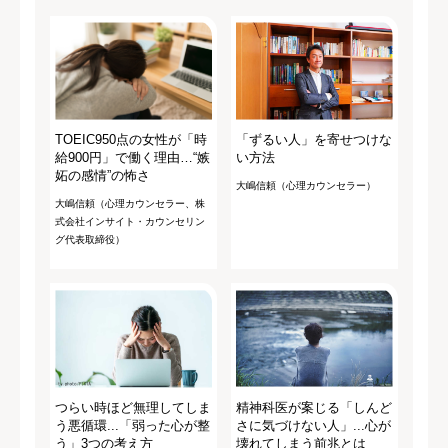
TOEIC950点の女性が「時
「ずるい人」を寄せつけな
給900円」で働く理由…“嫉
い方法
妬の感情”の怖さ
大嶋信頼（心理カウンセラー）
大嶋信頼（心理カウンセラー、株
式会社インサイト・カウンセリン
グ代表取締役）
つらい時ほど無理してしま
精神科医が案じる「しんど
う悪循環...「弱った心が整
さに気づけない人」...心が
う」3つの考え方
壊れてしまう前兆とは