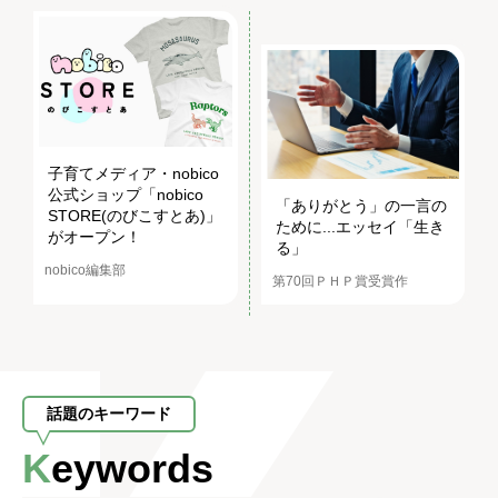
子育てメディア・nobico
公式ショップ「nobico
「ありがとう」の一言の
STORE(のびこすとあ)」
ために...エッセイ「生き
がオープン！
る」
nobico編集部
第70回ＰＨＰ賞受賞作
話題のキーワード
Keywords