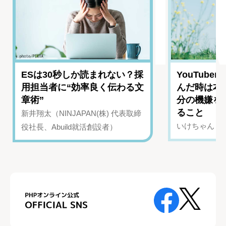
ESは30秒しか読まれない？採
YouTub
用担当者に“効率良く伝わる文
んだ時は本
章術”
分の機嫌を
ること
新井翔太（NINJAPAN(株) 代表取締
いけちゃん（Yo
役社長、Abuild就活創設者）