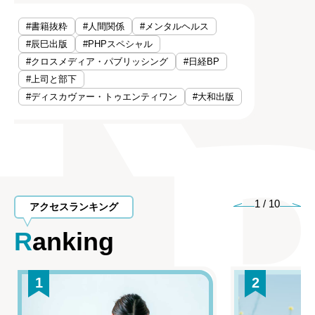
#書籍抜粋
#人間関係
#メンタルヘルス
#辰巳出版
#PHPスペシャル
#クロスメディア・パブリッシング
#日経BP
#上司と部下
#ディスカヴァー・トゥエンティワン
#大和出版
1
/
10
アクセスランキング
Ranking
1
2