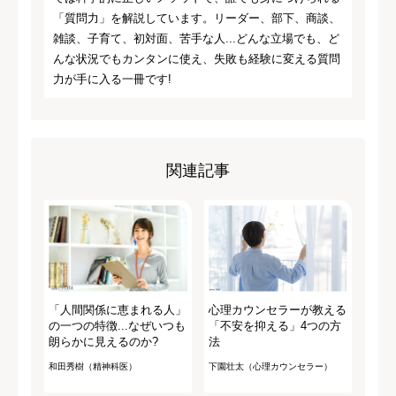
「質問力」を解説しています。リーダー、部下、商談、
雑談、子育て、初対面、苦手な人...どんな立場でも、ど
んな状況でもカンタンに使え、失敗も経験に変える質問
力が手に入る一冊です!
関連記事
「人間関係に恵まれる人」
心理カウンセラーが教える
の一つの特徴...なぜいつも
「不安を抑える」4つの方
朗らかに見えるのか?
法
和田秀樹（精神科医）
下園壮太（心理カウンセラー）