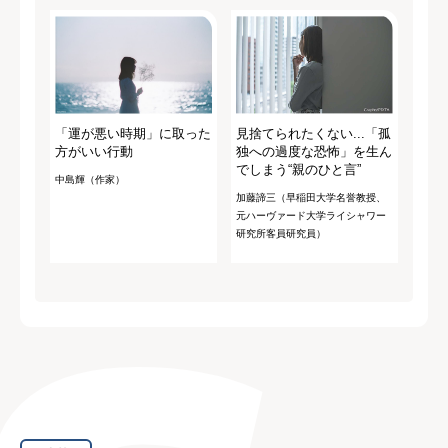
「運が悪い時期」に取った
見捨てられたくない...「孤
方がいい行動
独への過度な恐怖」を生ん
でしまう“親のひと言”
中島輝（作家）
加藤諦三（早稲田大学名誉教授、
元ハーヴァード大学ライシャワー
研究所客員研究員）