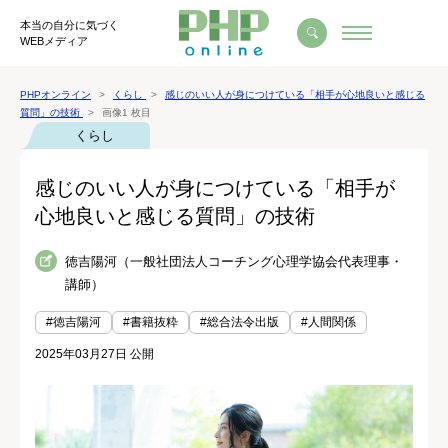
本当の自分に気づく
WEBメディア
PHPオンライン
くらし
感じのいい人が身につけている「相手が心地良いと感じる
質問」の技術
画像1 枚目
くらし
感じのいい人が身につけている「相手が
心地良いと感じる質問」の技術
徳吉陽河（一般社団法人コーチング心理学協会代表理事・
講師）
#徳吉陽河
#書籍抜粋
#総合法令出版
#人間関係
2025年03月27日 公開