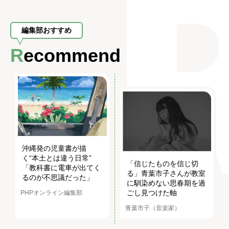
編集部おすすめ
Recommend
沖縄発の児童書が描
く“本土とは違う日常”
「信じたものを信じ切
「教科書に電車が出てく
る」青葉市子さんが教室
るのが不思議だった」
に馴染めない思春期を過
ごし見つけた軸
PHPオンライン編集部
青葉市子（音楽家）