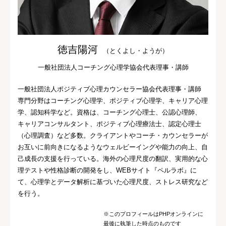
徳吉陽河
（とくよし・ようが）
一般社団法人コーチング心理学協会代表理事・講師
一般社団法人ポジティブ心理カウンセラー協会代表理事・講師
専門分野はコーチング心理学、ポジティブ心理学、キャリア心理
学、認知科学など。資格は、コーチング心理士、公認心理師、
キャリアコンサルタント、ポジティブ心理療法士、認定心理士
（心理調査）など多数。クライアントやコーチ・カウンセラーが
お互いに前向きになるようなウェルビーイングや能力の向上、自
己成長の支援を行っている。海外の心理尺度の翻訳、実用的な心
理テストや性格診断の開発をし、WEBサイト『ペルラボ』に
て、心理学とデータ解析に基づいた心理尺度、ストレス研究など
を行う。
※このプロフィールはPHPオンラインに
最後に執筆した時点のものです