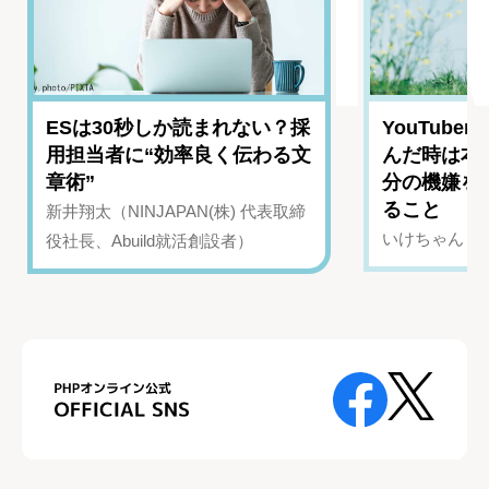
ESは30秒しか読まれない？採
YouTub
用担当者に“効率良く伝わる文
んだ時は本
章術”
分の機嫌を
ること
新井翔太（NINJAPAN(株) 代表取締
いけちゃん（Yo
役社長、Abuild就活創設者）