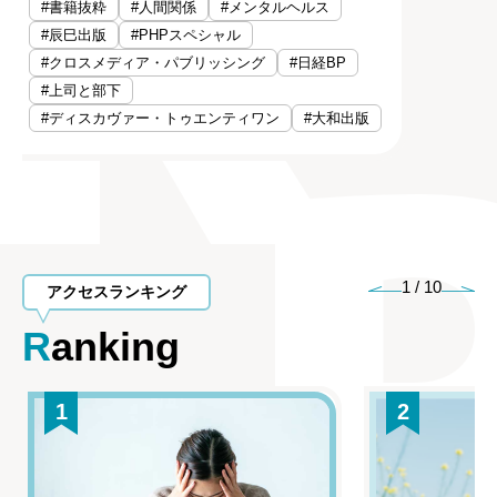
#書籍抜粋
#人間関係
#メンタルヘルス
#辰巳出版
#PHPスペシャル
#クロスメディア・パブリッシング
#日経BP
#上司と部下
#ディスカヴァー・トゥエンティワン
#大和出版
1
/
10
アクセスランキング
Ranking
1
2