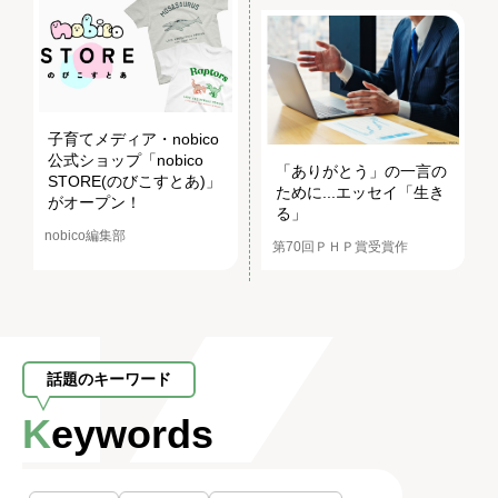
子育てメディア・nobico
公式ショップ「nobico
「ありがとう」の一言の
STORE(のびこすとあ)」
ために...エッセイ「生き
がオープン！
る」
nobico編集部
第70回ＰＨＰ賞受賞作
話題のキーワード
Keywords