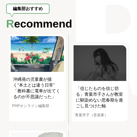
編集部おすすめ
Recommend
沖縄発の児童書が描
く“本土とは違う日常”
「信じたものを信じ切
「教科書に電車が出てく
る」青葉市子さんが教室
るのが不思議だった」
に馴染めない思春期を過
ごし見つけた軸
PHPオンライン編集部
青葉市子（音楽家）