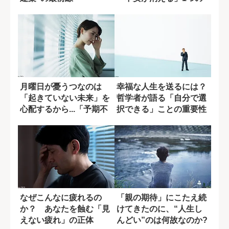
手法
月曜日が憂うつなのは
幸福な人生を送るには？
「起きていない未来」を
哲学者が語る「自分で選
心配するから...「予期不
択できる」ことの重要性
安」を乗り越...
なぜこんなに疲れるの
「親の期待」にこたえ続
か？ あなたを蝕む「見
けてきたのに、“人生し
えない疲れ」の正体
んどい”のは何故なのか?