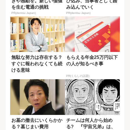
きや感動を。新しい価値
び込み、当事者として踏
を生む電通の挑戦
み込んでいく
PR(dentsu Japan)
PR(dentsu Japan)
無駄な努力は存在する？
もらえる年金25万円以下
すぐに報われなくても続
の人が知るべき事
ける意味
PR(くらしの話題)
お墓の撤去にいくらかか
チームは何人から始め
る？墓じまい費用
る? 『宇宙兄弟』は、