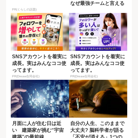
なぜ最強チームと言える
のか
PR(くらしの話題)
SNSアカウントを着実に
SNSアカウントを着実に
成長。実はみんなココ使
成長。実はみんなココ使
ってます。
ってます。
PR(Dreaw合同会社)
PR(Dreaw合同会社)
月面に人が住む日は近
自分の人生、このままで
い 建築家が挑む“宇宙
大丈夫? 脳科学者が語る
建築”の最前線
「不安が消える」1つの