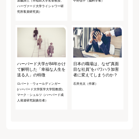
加藤諦三（早稲田大学名誉教授、
中野信子（脳科学者）
ハーヴァード大学ライシャワー研
究所客員研究員）
ハーバード大学が84年かけ
日本の職場は、なぜ“真面
て解明した「幸福な人生を
目な社員”をパワハラ加害
送る人」の特徴
者に変えてしまうのか？
ロバート・ウォールディンガー
石井光太（作家）
(ハーバード大学医学大学院教授)、
マーク・シュルツ（ハーバード成
人発達研究副責任者）