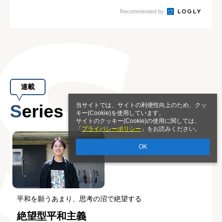
Recommended by
連載
Series
当サイトでは、サイトの利便性向上のため、クッ
キー(Cookie)を使用しています。
サイトのクッキー(Cookie)の使用に関しては、
「
プライバシーポリシー
」をお読みください。
OK
生き方
平和を願うあまり、思考の沼で絶望する
絶望型平和主義