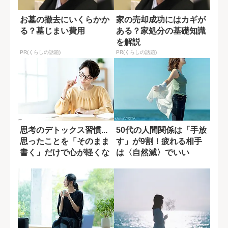
お墓の撤去にいくらかか
家の売却成功にはカギが
る？墓じまい費用
ある？家処分の基礎知識
を解説
PR(くらしの話題)
PR(くらしの話題)
思考のデトックス習慣...
50代の人間関係は「手放
思ったことを「そのまま
す」が9割！疲れる相手
書く」だけで心が軽くな
は〈自然減〉でいい
る