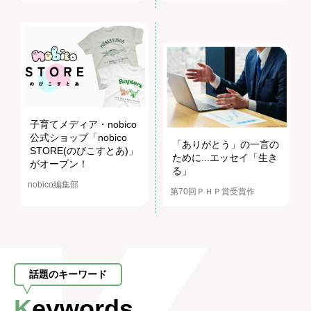
子育てメディア・nobico
公式ショップ「nobico
「ありがとう」の一言の
STORE(のびこすとあ)」
ために...エッセイ「生き
がオープン！
る」
nobico編集部
第70回ＰＨＰ賞受賞作
話題のキーワード
Keywords