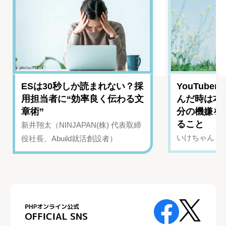
ESは30秒しか読まれない？採
YouTub
用担当者に“効率良く伝わる文
んだ時は本
章術”
分の機嫌を
ること
新井翔太（NINJAPAN(株) 代表取締
いけちゃん（Yo
役社長、Abuild就活創設者）