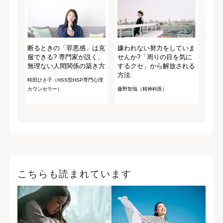
断るときの「罪悪感」は克
嫌われない努力をしていま
服できる? 専門家が説く、
せんか?「周りの目を気に
無理ない人間関係の築き方
するクセ」から解放される
方法
時田ひさ子（HSS型HSP専門心理
カウンセラー）
藤野智哉（精神科医）
こちらも読まれています