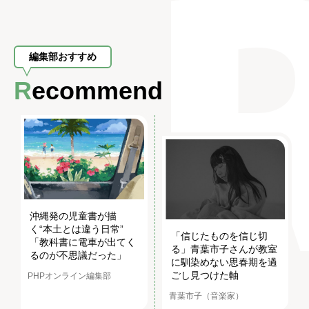
編集部おすすめ
Recommend
沖縄発の児童書が描
く“本土とは違う日常”
「信じたものを信じ切
「教科書に電車が出てく
る」青葉市子さんが教室
るのが不思議だった」
に馴染めない思春期を過
ごし見つけた軸
PHPオンライン編集部
青葉市子（音楽家）