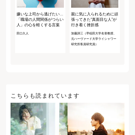
嫌いな上司から逃げたい...
親に気に入られるために頑
「職場の人間関係がつらい
張ってきた“真面目な人”が
人」の心を軽くする言葉
行き着く挫折感
田口久人
加藤諦三（早稲田大学名誉教授、
元ハーヴァード大学ライシャワー
研究所客員研究員）
こちらも読まれています