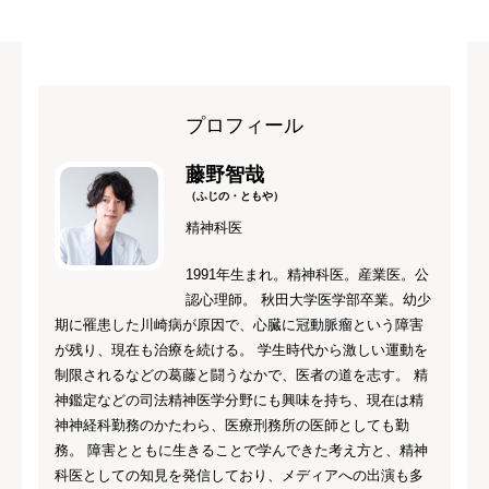
プロフィール
藤野智哉
（ふじの・ともや）
精神科医
1991年生まれ。精神科医。産業医。公
認心理師。 秋田大学医学部卒業。幼少
期に罹患した川崎病が原因で、心臓に冠動脈瘤という障害
が残り、現在も治療を続ける。 学生時代から激しい運動を
制限されるなどの葛藤と闘うなかで、医者の道を志す。 精
神鑑定などの司法精神医学分野にも興味を持ち、現在は精
神神経科勤務のかたわら、医療刑務所の医師としても勤
務。 障害とともに生きることで学んできた考え方と、精神
科医としての知見を発信しており、メディアへの出演も多