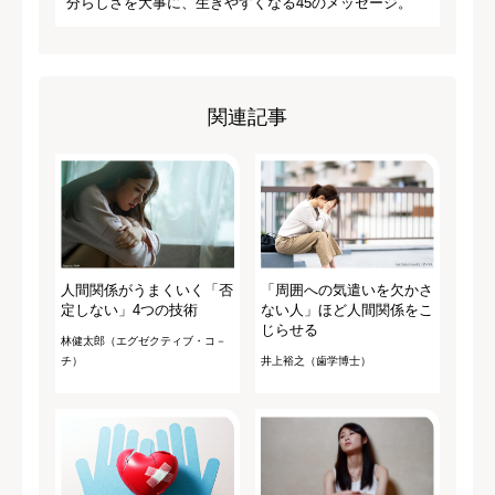
分らしさを大事に、生きやすくなる45のメッセージ。
関連記事
人間関係がうまくいく「否
「周囲への気遣いを欠かさ
定しない」4つの技術
ない人」ほど人間関係をこ
じらせる
林健太郎（エグゼクティブ・コ－
チ）
井上裕之（歯学博士）