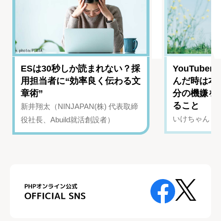
ESは30秒しか読まれない？採
YouTub
用担当者に“効率良く伝わる文
んだ時は本
章術”
分の機嫌を
ること
新井翔太（NINJAPAN(株) 代表取締
いけちゃん（Yo
役社長、Abuild就活創設者）