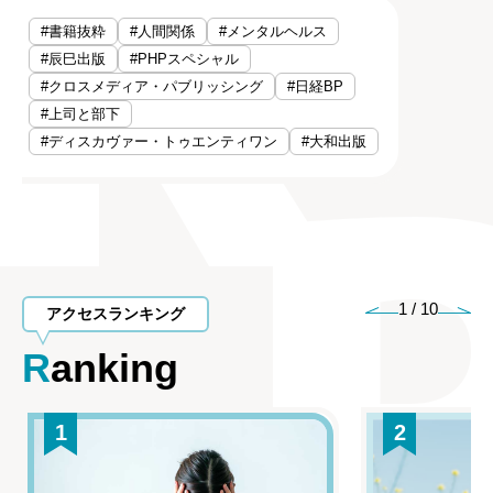
#書籍抜粋
#人間関係
#メンタルヘルス
#辰巳出版
#PHPスペシャル
#クロスメディア・パブリッシング
#日経BP
#上司と部下
#ディスカヴァー・トゥエンティワン
#大和出版
1
/
10
アクセスランキング
Ranking
1
2