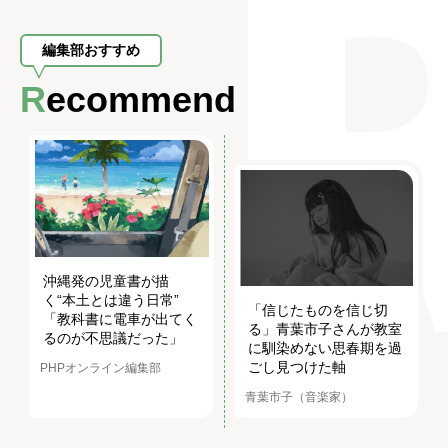
編集部おすすめ
Recommend
沖縄発の児童書が描
く“本土とは違う日常”
「信じたものを信じ切
「教科書に電車が出てく
る」青葉市子さんが教室
るのが不思議だった」
に馴染めない思春期を過
ごし見つけた軸
PHPオンライン編集部
青葉市子（音楽家）