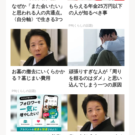
なぜか「また会いたい」
もらえる年金25万円以下
と思われる人の共通点。
の人が知るべき事
〈自分軸〉で生きる3つ
の習慣
PR(くらしの話題)
お墓の撤去にいくらかか
頑張りすぎな人が「周り
る？墓じまい費用
を頼るのはダメ」と思い
込んでしまう一つの原因
PR(くらしの話題)