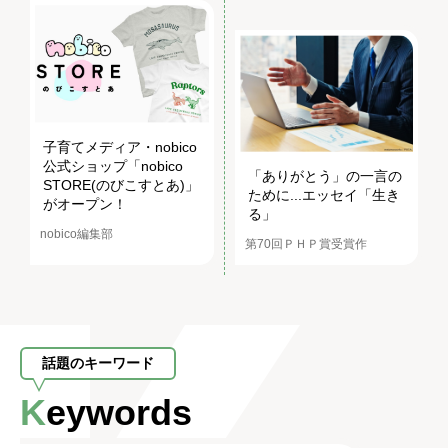
子育てメディア・nobico
公式ショップ「nobico
「ありがとう」の一言の
STORE(のびこすとあ)」
ために...エッセイ「生き
がオープン！
る」
nobico編集部
第70回ＰＨＰ賞受賞作
話題のキーワード
Keywords