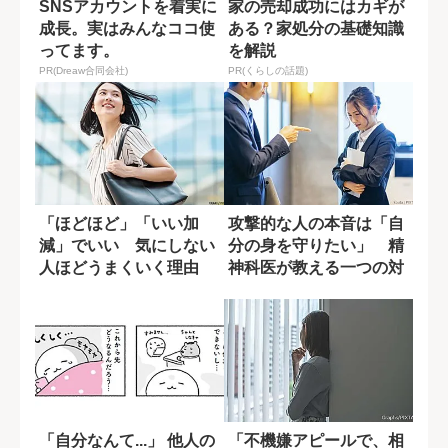
SNSアカウントを着実に
家の売却成功にはカギが
成長。実はみんなココ使
ある？家処分の基礎知識
ってます。
を解説
PR(Dreaw合同会社)
PR(くらしの話題)
「ほどほど」「いい加
攻撃的な人の本音は「自
減」でいい 気にしない
分の身を守りたい」 精
人ほどうまくいく理由
神科医が教える一つの対
処法
「自分なんて...」 他人の
「不機嫌アピールで、相