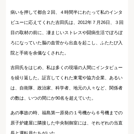
病いを押して都合２回、４時間半にわたって私のインタ
ビユーに応えてくれた吉田氏は、2012年７月26日、３回
目の取材の前に、凄まじいストレスや闘病生活でぼろぼ
ろになっていた脳の血管から出血を起こし、ふたたび入
院と手術を余儀なくされた。
吉田氏をはじめ、私は多くの現場の人間にインタビュー
を繰り返した。証言してくれた東電や協力企業、あるい
は、自衛隊、政治家、科学者、地元の人々など、関係者
の数は、いつの間にか90名を超えていた。
あの事故の時、福島第一原発の１号機から６号機までの
原子炉建屋に隣接した中央制御室には、それぞれの当直
長と運転員たちがいた。