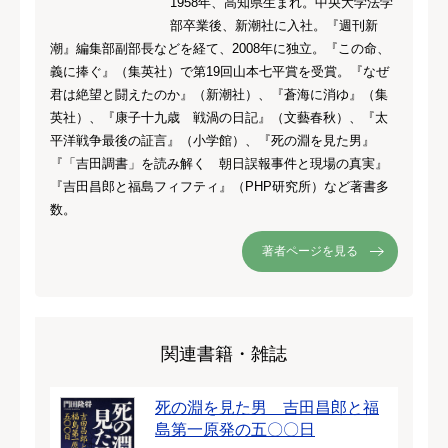
1958年、高知県生まれ。中央大学法学
部卒業後、新潮社に入社。『週刊新
潮』編集部副部長などを経て、2008年に独立。『この命、
義に捧ぐ』（集英社）で第19回山本七平賞を受賞。『なぜ
君は絶望と闘えたのか』（新潮社）、『蒼海に消ゆ』（集
英社）、『康子十九歳 戦渦の日記』（文藝春秋）、『太
平洋戦争最後の証言』（小学館）、『死の淵を見た男』
『「吉田調書」を読み解く 朝日誤報事件と現場の真実』
『吉田昌郎と福島フィフティ』（PHP研究所）など著書多
数。
著者ページを見る
関連書籍・雑誌
死の淵を見た男 吉田昌郎と福
島第一原発の五〇〇日