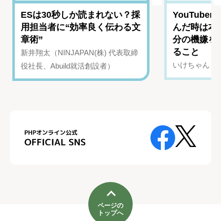
ESは30秒しか読まれない？採
YouTub
用担当者に“効率良く伝わる文
んだ時は本
章術”
分の機嫌を
ること
新井翔太（NINJAPAN(株) 代表取締
いけちゃん（Yo
役社長、Abuild就活創設者）
ページの
トップへ