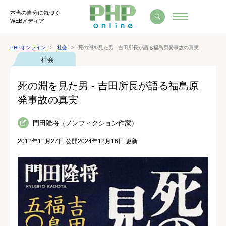
本当の自分に気づく
WEBメディア
PHPオンライン
社会
死の淵を見た男 - 吉田所長が語る福島原発事故の真実
社会
死の淵を見た男 - 吉田所長が語る福島原
発事故の真実
門田隆将（ノンフィクション作家）
2012年11月27日 公開
2024年12月16日 更新