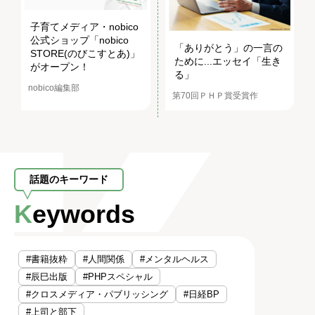
子育てメディア・nobico
公式ショップ「nobico
「ありがとう」の一言の
STORE(のびこすとあ)」
ために...エッセイ「生き
がオープン！
る」
nobico編集部
第70回ＰＨＰ賞受賞作
話題のキーワード
Keywords
#書籍抜粋
#人間関係
#メンタルヘルス
#辰巳出版
#PHPスペシャル
#クロスメディア・パブリッシング
#日経BP
#上司と部下