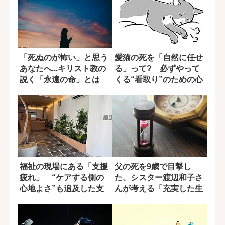
「死ぬのが怖い」と思う
愛猫の死を「自然に任せ
あなたへ...キリスト教の
る」って? 必ずやって
説く「永遠の命」とは
くる“看取り”のための心
構え
福祉の現場にある「支援
父の死を9歳で目撃し
疲れ」 “ケアする側の
た、シスター渡辺和子さ
心地よさ”も追及した支
んが考える「充実した生
援団体の挑戦
の送り方」