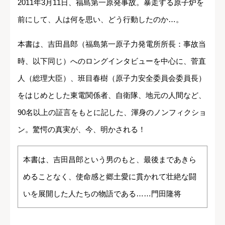
2011年3月11日、福島第一原発事故。暴走する原子炉を
前にして、人は何を思い、どう行動したのか…。
本書は、吉田昌郎（福島第一原子力発電所所長：事故当
時、以下同じ）へのロングインタビューを中心に、菅直
人（総理大臣）、班目春樹（原子力安全委員会委員長）
をはじめとした東電関係者、自衛隊、地元の人間など、
90名以上の証言をもとに記した、渾身のノンフィクショ
ン。驚愕の真実が、今、明かされる！
本書は、吉田昌郎という男のもと、最後まであきら
めることなく、使命感と郷土愛に貫かれて壮絶な闘
いを展開した人たちの物語である……門田隆将