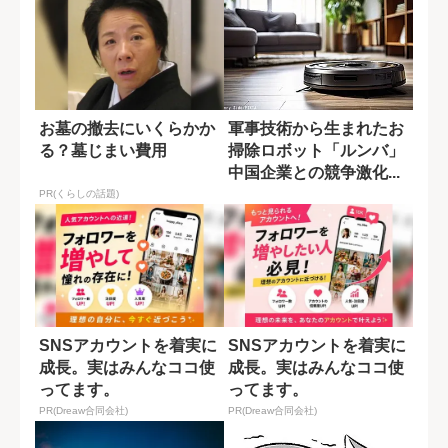
お墓の撤去にいくらかか
軍事技術から生まれたお
る？墓じまい費用
掃除ロボット「ルンバ」
中国企業との競争激化...
その背景...
PR(くらしの話題)
SNSアカウントを着実に
SNSアカウントを着実に
成長。実はみんなココ使
成長。実はみんなココ使
ってます。
ってます。
PR(Dreaw合同会社)
PR(Dreaw合同会社)