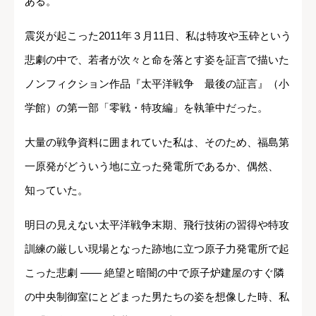
ある。
震災が起こった2011年３月11日、私は特攻や玉砕という
悲劇の中で、若者が次々と命を落とす姿を証言で描いた
ノンフィクション作品『太平洋戦争 最後の証言』（小
学館）の第一部「零戦・特攻編」を執筆中だった。
大量の戦争資料に囲まれていた私は、そのため、福島第
一原発がどういう地に立った発電所であるか、偶然、
知っていた。
明日の見えない太平洋戦争末期、飛行技術の習得や特攻
訓練の厳しい現場となった跡地に立つ原子力発電所で起
こった悲劇 ―― 絶望と暗闇の中で原子炉建屋のすぐ隣
の中央制御室にとどまった男たちの姿を想像した時、私