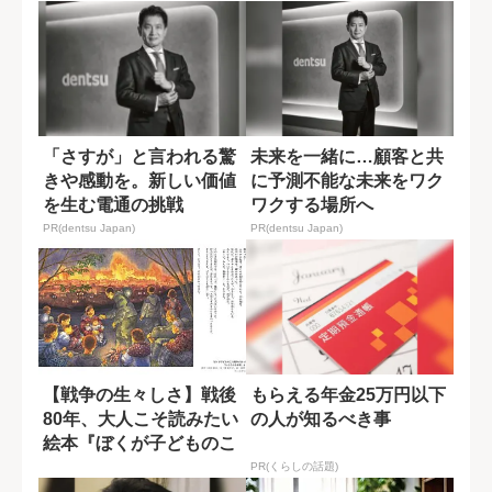
「さすが」と言われる驚
未来を一緒に…顧客と共
きや感動を。新しい価値
に予測不能な未来をワク
を生む電通の挑戦
ワクする場所へ
PR(dentsu Japan)
PR(dentsu Japan)
【戦争の生々しさ】戦後
もらえる年金25万円以下
80年、大人こそ読みたい
の人が知るべき事
絵本『ぼくが子どものこ
ろ戦争があっ...
PR(くらしの話題)