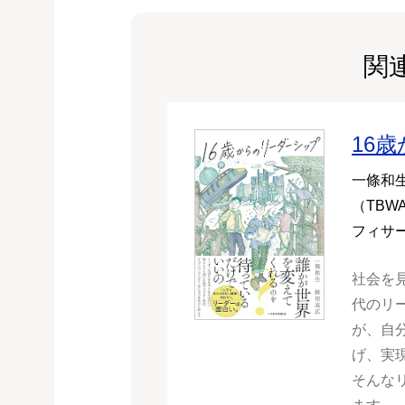
関
16
一條和生
（TBW
フィサ
社会を
代のリ
が、自
げ、実
そんな