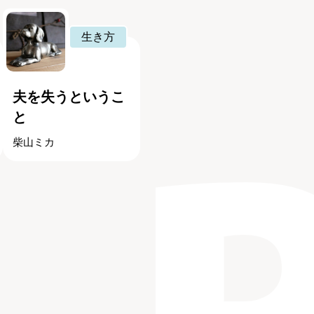
生き方
夫を失うというこ
と
柴山ミカ