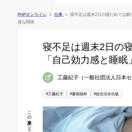
PHPオンライン
仕事
寝不足は週末2日の寝だめでは解
接な関係
寝不足は週末2日の
「自己効力感と睡眠
工藤紀子（一般社団法人日本セ
#工藤紀子
#書籍抜粋
#総合法令出版
この記事をシェア