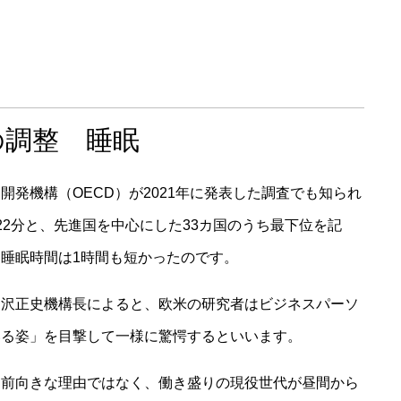
の調整 睡眠
発機構（OECD）が2021年に発表した調査でも知られ
22分と、先進国を中心にした33カ国のうち最下位を記
睡眠時間は1時間も短かったのです。
柳沢正史機構長によると、欧米の研究者はビジネスパーソ
いる姿」を目撃して一様に驚愕するといいます。
た前向きな理由ではなく、働き盛りの現役世代が昼間から