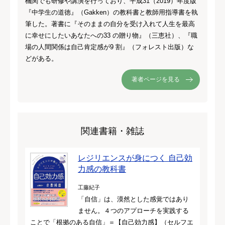
機関でも研修や講演を行っており、平成31（2019）年度版
『中学生の道徳』（Gakken）の教科書と教師用指導書を執
筆した。著書に『そのままの自分を受け入れて人生を最高
に幸せにしたいあなたへの33 の贈り物』（三恵社）、『職
場の人間関係は自己肯定感が9 割』（フォレスト出版）な
どがある。
著者ページを見る
関連書籍・雑誌
レジリエンスが身につく 自己効
力感の教科書
工藤紀子
「自信」は、漠然とした感覚ではあり
ません。４つのアプローチを実践する
ことで「根拠のある自信」＝【自己効力感】（セルフエ