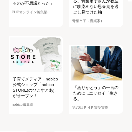
る」青葉市子さんが教室
るのが不思議だった」
に馴染めない思春期を過
ごし見つけた軸
PHPオンライン編集部
青葉市子（音楽家）
子育てメディア・nobico
公式ショップ「nobico
「ありがとう」の一言の
STORE(のびこすとあ)」
ために...エッセイ「生き
がオープン！
る」
nobico編集部
第70回ＰＨＰ賞受賞作