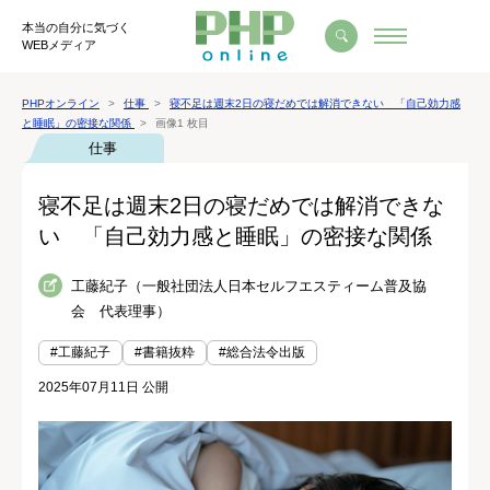
本当の自分に気づく
WEBメディア
PHPオンライン
仕事
寝不足は週末2日の寝だめでは解消できない 「自己効力感
と睡眠」の密接な関係
画像1 枚目
仕事
寝不足は週末2日の寝だめでは解消できな
い 「自己効力感と睡眠」の密接な関係
工藤紀子（一般社団法人日本セルフエスティーム普及協
会 代表理事）
#工藤紀子
#書籍抜粋
#総合法令出版
2025年07月11日 公開