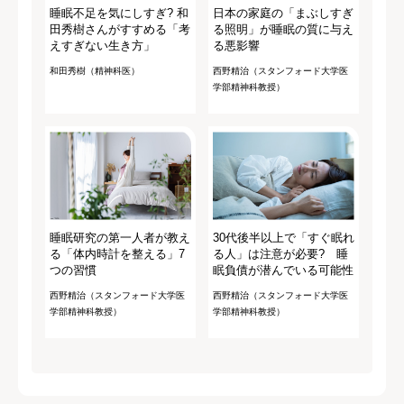
睡眠不足を気にしすぎ? 和
日本の家庭の「まぶしすぎ
田秀樹さんがすすめる「考
る照明」が睡眠の質に与え
えすぎない生き方」
る悪影響
和田秀樹（精神科医）
西野精治（スタンフォード大学医
学部精神科教授）
睡眠研究の第一人者が教え
30代後半以上で「すぐ眠れ
る「体内時計を整える」7
る人」は注意が必要? 睡
つの習慣
眠負債が潜んでいる可能性
西野精治（スタンフォード大学医
西野精治（スタンフォード大学医
学部精神科教授）
学部精神科教授）