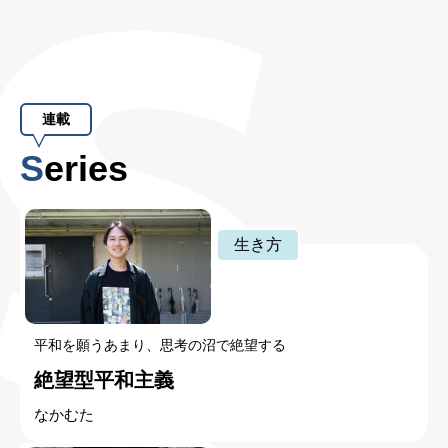
連載
Series
生き方
平和を願うあまり、思考の沼で絶望する
絶望型平和主義
なかむた