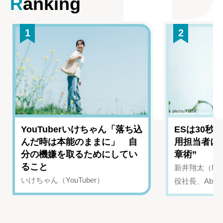
Ranking
1
2
YouTuberいけちゃん「落ち込
ESは30秒
んだ時は本能のままに」 自
用担当者に
分の機嫌を取るためにしてい
章術”
ること
新井翔太（NIN
いけちゃん（YouTuber）
役社長、Abui