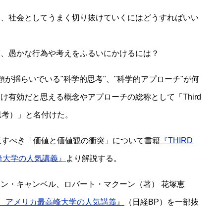
て、社会としてうまく切り抜けていくにはどうすればいい
ぎ、愚かな行為や考えをふるいにかけるには？
が揺らいでいる"科学的思考"、"科学的アプローチ"が何
有効だと思える概念やアプローチの総称として「Third
／3Ｍ思考）」と名付けた。
注意すべき「価値と価値観の衝突」について書籍
『THIRD
最高峰大学の人気講義』
より解説する。
ン・キャンベル、ロバート・マクーン（著） 花塚恵
NKING アメリカ最高峰大学の人気講義』
（日経BP）を一部抜