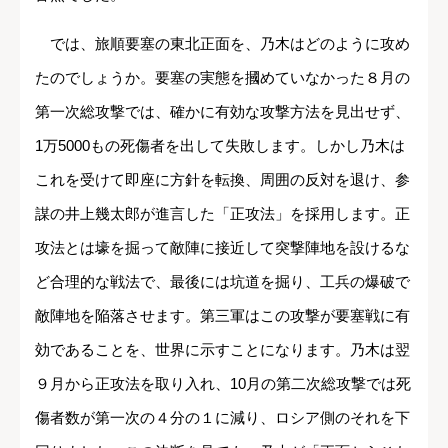
では、旅順要塞の東北正面を、乃木はどのように攻め
たのでしょうか。要塞の実態を摑めていなかった８月の
第一次総攻撃では、確かに有効な攻撃方法を見出せず、
1万5000もの死傷者を出して失敗します。しかし乃木は
これを受けて即座に方針を転換、周囲の反対を退け、参
謀の井上幾太郎が進言した「正攻法」を採用します。正
攻法とは壕を掘って敵陣に接近して突撃陣地を設けるな
ど合理的な戦法で、最後には坑道を掘り、工兵の爆破で
敵陣地を陥落させます。第三軍はこの攻撃が要塞戦に有
効であることを、世界に示すことになります。乃木は翌
９月から正攻法を取り入れ、10月の第二次総攻撃では死
傷者数が第一次の４分の１に減り、ロシア側のそれを下