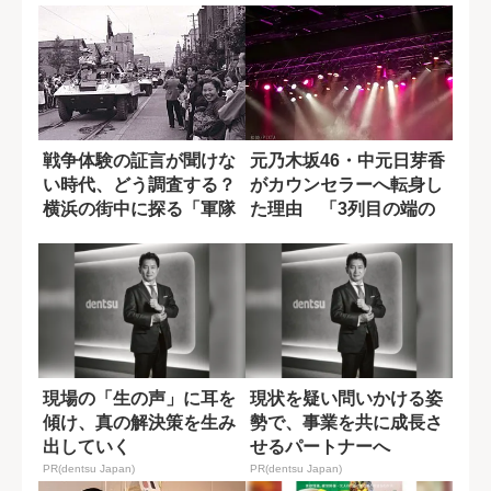
戦争体験の証言が聞けな
元乃木坂46・中元日芽香
い時代、どう調査する？
がカウンセラーへ転身し
横浜の街中に探る「軍隊
た理由 「3列目の端の
の痕跡」
劣等感」適応...
現場の「生の声」に耳を
現状を疑い問いかける姿
傾け、真の解決策を生み
勢で、事業を共に成長さ
出していく
せるパートナーへ
PR(dentsu Japan)
PR(dentsu Japan)