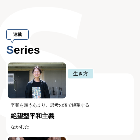
連載
Series
生き方
平和を願うあまり、思考の沼で絶望する
絶望型平和主義
なかむた