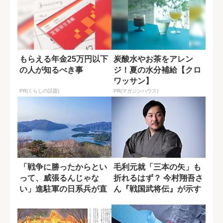
もらえる年金25万円以下
炭酸水やお茶をアレン
の人が知るべき事
ジ！夏の水分補給【クロ
ワッサン】
PR(くらしの話題)
PR(マガジンハウス)
「戦争に勝ったからとい
毛利元就「三本の矢」も
って、威張るんじゃな
折れるはず？ 今村翔吾さ
い」進駐軍の日系兵が直
ん『戦国武将伝』が示す
面した母からの拒...
新解釈