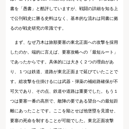
書を「愚書」と酷評していますが、戦闘の詳細を知る上
で公刊戦史に勝る史料はなく、基本的な流れは同書に拠
るのが戦史研究の常識です。
まず、なぜ乃木は旅順要塞の東北正面への攻撃を採用
したのか。端的に言えば、要塞攻略への「最短ルート」
であったからです。具体的には大きく２つの理由があ
り、１つは鉄道、道路が東北正面まで延びていたことで
す。総攻撃を仕掛けるには武器・弾薬の補給路確保が不
可欠であり、その点、鉄道や道路は重要でした。もう１
つは要塞一番の高所で、敵陣の要である望台への最短距
離にあったことです。ここを陥とせば他堡塁を見渡せ、
要塞の死命を制することが可能でした。東北正面攻撃