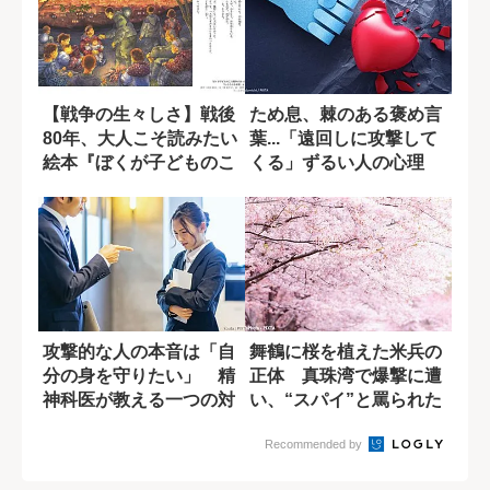
【戦争の生々しさ】戦後
ため息、棘のある褒め言
80年、大人こそ読みたい
葉...「遠回しに攻撃して
絵本『ぼくが子どものこ
くる」ずるい人の心理
ろ戦争があっ...
攻撃的な人の本音は「自
舞鶴に桜を植えた米兵の
分の身を守りたい」 精
正体 真珠湾で爆撃に遭
神科医が教える一つの対
い、“スパイ”と罵られた
処法
悲劇の記録
Recommended by