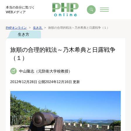
本当の自分に気づく
WEBメディア
PHPオンライン
生き方
旅順の合理的戦法～乃木希典と日露戦争（１）
生き方
旅順の合理的戦法～乃木希典と日露戦争
（１）
中山隆志（元防衛大学校教授）
2012年12月28日 公開
2024年12月16日 更新