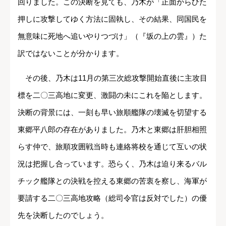
回りました。この決断を見ても、乃木が「正面からひた
押しに攻撃してゆく方法に固執し、その結果、同国民を
無意味に死地へ追いやりつづけ」（『坂の上の雲』）た
訳ではないことが分かります。
その後、乃木は11月の第三次総攻撃開始直後に主攻目
標を二〇三高地に変更、激闘の未にこれを陥とします。
決断の背景には、一刻も早い旅順艦隊の壊滅を切望する
東郷平八郎の存在がありました。乃木と東郷は肝胆相照
らす仲で、旅順攻囲戦当時も連絡将校を通じて互いの状
況は把握し合っています。恐らく、乃木は迫り来るバル
チック艦隊との決戦を控える東郷の苦衷を察し、海軍が
要請する二〇三高地攻略（総司令官は反対でした）の優
先を決断したのでしょう。