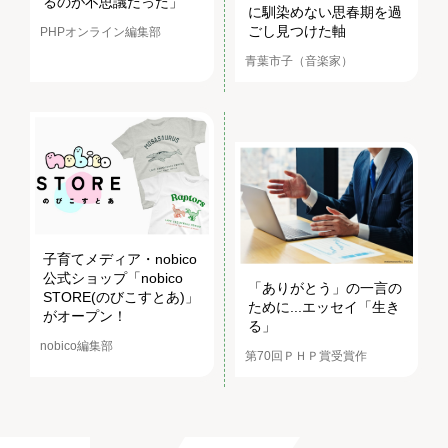
るのが不思議だった」
に馴染めない思春期を過
ごし見つけた軸
PHPオンライン編集部
青葉市子（音楽家）
子育てメディア・nobico
公式ショップ「nobico
「ありがとう」の一言の
STORE(のびこすとあ)」
ために...エッセイ「生き
がオープン！
る」
nobico編集部
第70回ＰＨＰ賞受賞作