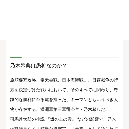
乃木希典は愚将なのか？
旅順要塞攻略、奉天会戦、日本海海戦…。日露戦争の行
方を決定づけた戦いにおいて、そのすべてに関わり、奇
跡的な勝利に至る鍵を握った、キーマンともいうべき人
物が存在する。満洲軍第三軍司令官・乃木希典だ。
司馬遼太郎の小説 『坂の上の雲』 などの影響で、乃木
は戦後長らく「頑迷な指揮官」「愚将」として語られて