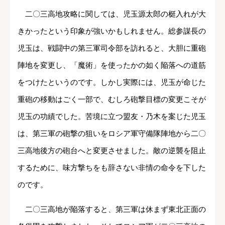
二〇三高地攻略に関しては、児玉源太郎の梃入れが大
きかったという印象が強いかもしれません。総参謀長の
児玉は、戦闘中の第三軍司令部を訪れると、大胆に重砲
陣地を変更し、「魔術」を使ったかの如く陥落への道筋
をつけたというのです。しかし実際には、児玉が命じた
重砲の移動はごく一部で、むしろ砲撃目標の変更こそが
児玉の功績でした。苦境に立つ盟友・乃木を案じた児玉
は、第三軍の砲撃の狙いをロシア軍守備隊陣地から二〇
三高地後方の砲台へと変更させました。敵の逆襲を阻止
するために、味方撃ちをも辞さない非情の命令を下した
のです。
二〇三高地が陥落すると、第三軍は休まず東北正面の