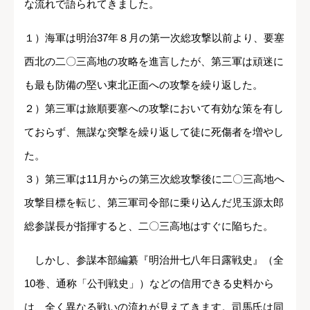
な流れで語られてきました。
１）海軍は明治37年８月の第一次総攻撃以前より、要塞
西北の二〇三高地の攻略を進言したが、第三軍は頑迷に
も最も防備の堅い東北正面への攻撃を繰り返した。
２）第三軍は旅順要塞への攻撃において有効な策を有し
ておらず、無謀な突撃を繰り返して徒に死傷者を増やし
た。
３）第三軍は11月からの第三次総攻撃後に二〇三高地へ
攻撃目標を転じ、第三軍司令部に乗り込んだ児玉源太郎
総参謀長が指揮すると、二〇三高地はすぐに陥ちた。
しかし、参謀本部編纂『明治卅七八年日露戦史』（全
10巻、通称「公刊戦史」）などの信用できる史料から
は、全く異なる戦いの流れが見えてきます。司馬氏は同