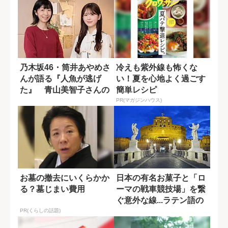
乃木坂46・筒井あやめさ
冷えも紫外線も怖くな
んが語る『人魚が逃げ
い！夏を心地よく過ごす
た』 青山美智子さんの
簡単レシピ
作品の魅力とは...
PR(マガジンハウス)
お墓の撤去にいくらかか
日本の有名お菓子と「ロ
る？墓じまい費用
ーマの戦車競技場」を繋
ぐ意外な線...ラテン語の
プロが歩い...
PR(くらしの話題)