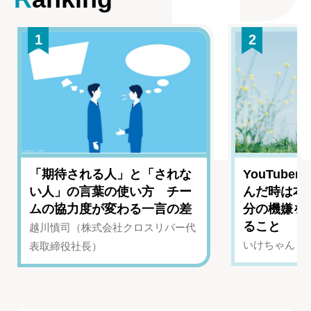
1
2
「期待される人」と「されな
YouTub
い人」の言葉の使い方 チー
んだ時は本
ムの協力度が変わる一言の差
分の機嫌を
ること
越川慎司（株式会社クロスリバー代
いけちゃん（Yo
表取締役社長）