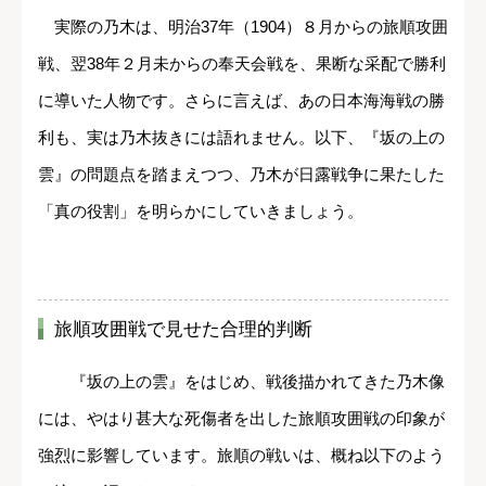
実際の乃木は、明治37年（1904）８月からの旅順攻囲
戦、翌38年２月未からの奉天会戦を、果断な采配で勝利
に導いた人物です。さらに言えば、あの日本海海戦の勝
利も、実は乃木抜きには語れません。以下、『坂の上の
雲』の問題点を踏まえつつ、乃木が日露戦争に果たした
「真の役割」を明らかにしていきましょう。
旅順攻囲戦で見せた合理的判断
『坂の上の雲』をはじめ、戦後描かれてきた乃木像
には、やはり甚大な死傷者を出した旅順攻囲戦の印象が
強烈に影響しています。旅順の戦いは、概ね以下のよう