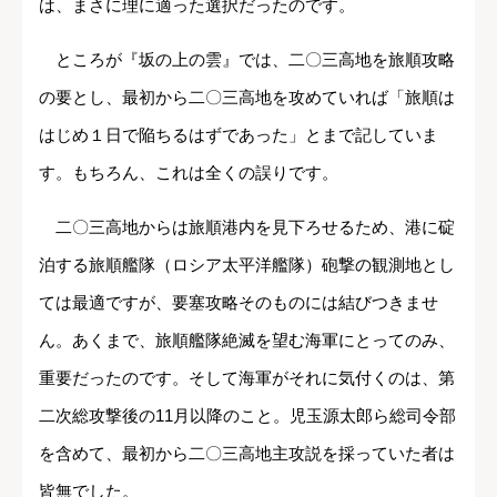
は、まさに理に適った選択だったのです。
ところが『坂の上の雲』では、二〇三高地を旅順攻略
の要とし、最初から二〇三高地を攻めていれば「旅順は
はじめ１日で陥ちるはずであった」とまで記していま
す。もちろん、これは全くの誤りです。
二〇三高地からは旅順港内を見下ろせるため、港に碇
泊する旅順艦隊（ロシア太平洋艦隊）砲撃の観測地とし
ては最適ですが、要塞攻略そのものには結びつきませ
ん。あくまで、旅順艦隊絶滅を望む海軍にとってのみ、
重要だったのです。そして海軍がそれに気付くのは、第
二次総攻撃後の11月以降のこと。児玉源太郎ら総司令部
を含めて、最初から二〇三高地主攻説を採っていた者は
皆無でした。