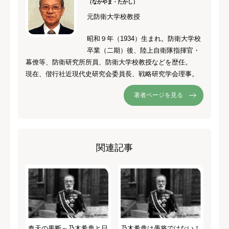
（なかやま・たかし）
元防衛大学校教授
昭和９年（1934）生まれ。防衛大学校
卒業（二期）後、陸上自衛隊指揮官・
幕僚等、防衛研究所所員、防衛大学校教授などを歴任。
現在、偕行社近現代史研究会委員長、戦略研究学会理事。
著者ページを見る
関連記事
奉天の果断～乃木希典と日
乃木希典は愚将ではない！