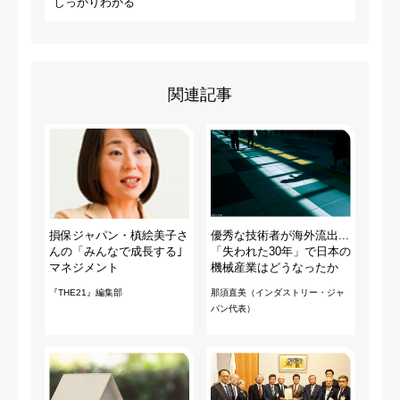
しっかりわかる
関連記事
損保ジャパン・槙絵美子さ
優秀な技術者が海外流出...
んの「みんなで成長する｣
「失われた30年」で日本の
マネジメント
機械産業はどうなったか
『THE21』編集部
那須直美（インダストリー・ジャ
パン代表）