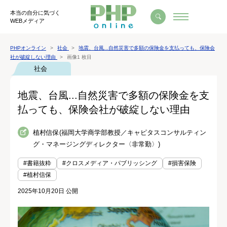
本当の自分に気づく
WEBメディア
PHPオンライン
社会
地震、台風...自然災害で多額の保険金を支払っても、保険会
社が破綻しない理由
画像1 枚目
社会
地震、台風...自然災害で多額の保険金を支
払っても、保険会社が破綻しない理由
植村信保(福岡大学商学部教授／キャピタスコンサルティン
グ・マネージングディレクター〈非常勤〉)
#書籍抜粋
#クロスメディア・パブリッシング
#損害保険
#植村信保
2025年10月20日 公開