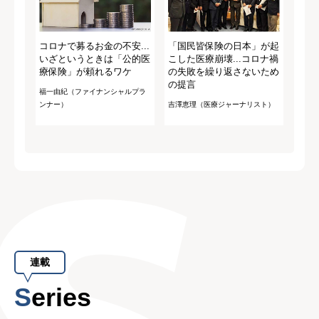
コロナで募るお金の不安...
「国民皆保険の日本」が起
いざというときは「公的医
こした医療崩壊...コロナ禍
療保険」が頼れるワケ
の失敗を繰り返さないため
の提言
福一由紀（ファイナンシャルプラ
ンナー）
吉澤恵理（医療ジャーナリスト）
連載
Series