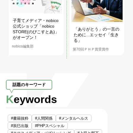
子育てメディア・nobico
公式ショップ「nobico
「ありがとう」の一言の
STORE(のびこすとあ)」
ために...エッセイ「生き
がオープン！
る」
nobico編集部
第70回ＰＨＰ賞受賞作
話題のキーワード
Keywords
#書籍抜粋
#人間関係
#メンタルヘルス
#辰巳出版
#PHPスペシャル