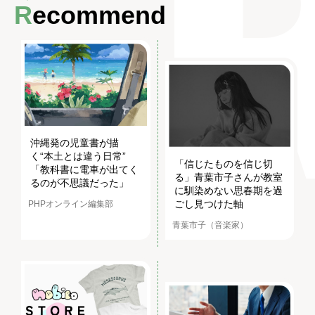
Recommend
沖縄発の児童書が描
く“本土とは違う日常”
「信じたものを信じ切
「教科書に電車が出てく
る」青葉市子さんが教室
るのが不思議だった」
に馴染めない思春期を過
ごし見つけた軸
PHPオンライン編集部
青葉市子（音楽家）