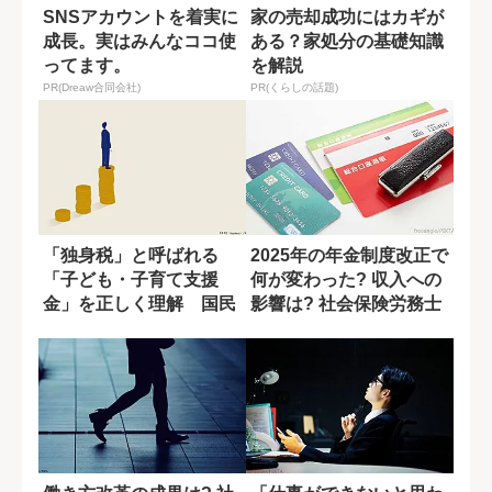
SNSアカウントを着実に
家の売却成功にはカギが
成長。実はみんなココ使
ある？家処分の基礎知識
ってます。
を解説
PR(Dreaw合同会社)
PR(くらしの話題)
「独身税」と呼ばれる
2025年の年金制度改正で
「子ども・子育て支援
何が変わった? 収入への
金」を正しく理解 国民
影響は? 社会保険労務士
全体へのメリットを...
が解説