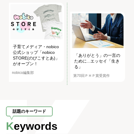
子育てメディア・nobico
公式ショップ「nobico
「ありがとう」の一言の
STORE(のびこすとあ)」
ために...エッセイ「生き
がオープン！
る」
nobico編集部
第70回ＰＨＰ賞受賞作
話題のキーワード
Keywords