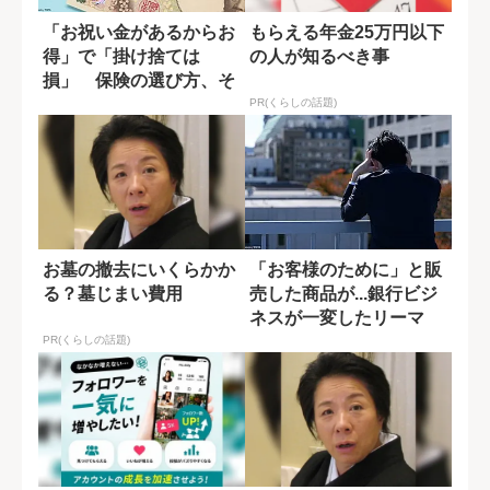
「お祝い金があるからお
もらえる年金25万円以下
得」で「掛け捨ては
の人が知るべき事
損」 保険の選び方、そ
れで大丈夫？
PR(くらしの話題)
お墓の撤去にいくらかか
「お客様のために」と販
る？墓じまい費用
売した商品が...銀行ビジ
ネスが一変したリーマ
ン・ショック...
PR(くらしの話題)