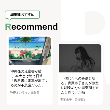
編集部おすすめ
Recommend
沖縄発の児童書が描
く“本土とは違う日常”
「信じたものを信じ切
「教科書に電車が出てく
る」青葉市子さんが教室
るのが不思議だった」
に馴染めない思春期を過
ごし見つけた軸
PHPオンライン編集部
青葉市子（音楽家）