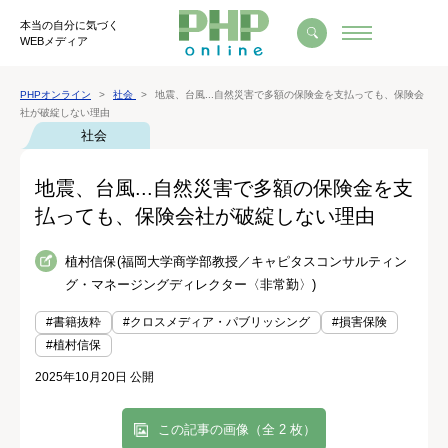
本当の自分に気づく
WEBメディア
PHPオンライン
社会
地震、台風...自然災害で多額の保険金を支払っても、保険会
社が破綻しない理由
社会
地震、台風...自然災害で多額の保険金を支
払っても、保険会社が破綻しない理由
植村信保(福岡大学商学部教授／キャピタスコンサルティン
グ・マネージングディレクター〈非常勤〉)
#書籍抜粋
#クロスメディア・パブリッシング
#損害保険
#植村信保
2025年10月20日 公開
この記事の画像（全 2 枚）