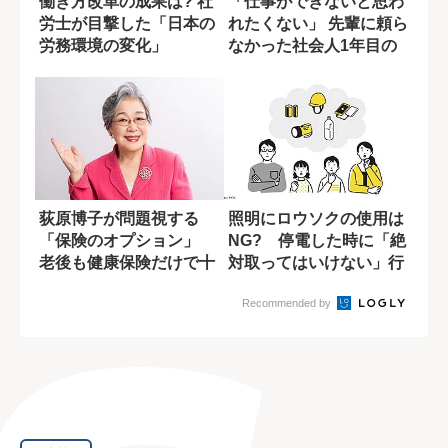
働き方改革の成果は? 社
「仕事ができないと思わ
労士が目撃した「日本の
れたくない」 先輩に頼ら
労務環境の変化」
なかった社会人1年目の
苦い経験
荻原博子が問題視する
照明にロウソクの使用は
「保険のオプション」
NG? 停電した時に「絶
老後も健康保険だけで十
対取ってはいけない」行
分と語る理由
動
Recommended by