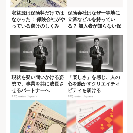
収益源は保険料だけでは
保険会社はなぜ一等地に
なかった！ 保険会社がや
立派なビルを持ってい
っている儲けのしくみ
る？ 加入者が知らない保
険料の使い道
現状を疑い問いかける姿
「楽しさ」を感じ、人の
勢で、事業を共に成長さ
心を動かすクリエイティ
せるパートナーへ
ビティを届ける
PR(dentsu Japan)
PR(dentsu Japan)