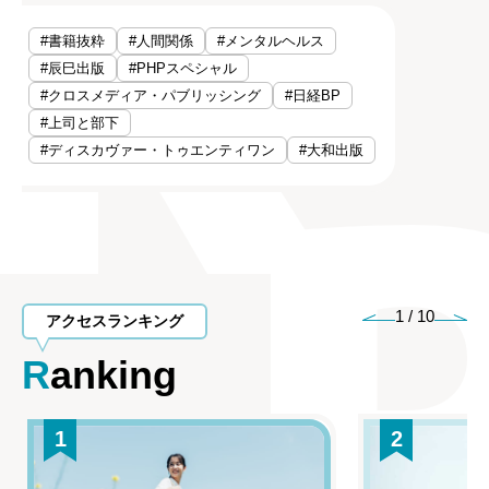
#書籍抜粋
#人間関係
#メンタルヘルス
#辰巳出版
#PHPスペシャル
#クロスメディア・パブリッシング
#日経BP
#上司と部下
#ディスカヴァー・トゥエンティワン
#大和出版
1
/
10
アクセスランキング
Ranking
1
2