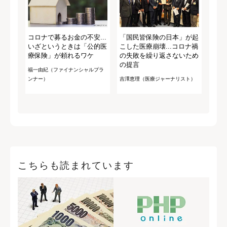
コロナで募るお金の不安...
「国民皆保険の日本」が起
いざというときは「公的医
こした医療崩壊...コロナ禍
療保険」が頼れるワケ
の失敗を繰り返さないため
の提言
福一由紀（ファイナンシャルプラ
ンナー）
吉澤恵理（医療ジャーナリスト）
こちらも読まれています