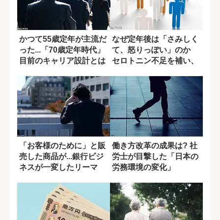
かつて55歳定年が主流だ
なぜ定年後は「さみしく
った...「70歳定年時代」
て、怒りっぽい」のか
目前のキャリア設計とは
セロトニン不足を補い、
人生を豊かにす...
「お客様のために」と販
働き方改革の成果は? 社
売した商品が...銀行ビジ
労士が目撃した「日本の
ネスが一変したリーマ
労務環境の変化」
ン・ショック...