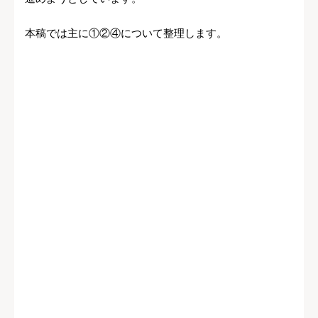
本稿では主に①②④について整理します。