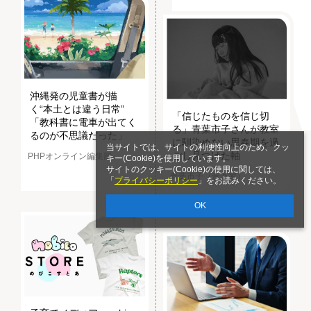
沖縄発の児童書が描
く“本土とは違う日常”
「信じたものを信じ切
「教科書に電車が出てく
る」青葉市子さんが教室
るのが不思議だった」
に馴染めない思春期を過
当サイトでは、サイトの利便性向上のため、クッ
ごし見つけた軸
PHPオンライン編集部
キー(Cookie)を使用しています。
サイトのクッキー(Cookie)の使用に関しては、
青葉市子（音楽家）
「
プライバシーポリシー
」をお読みください。
OK