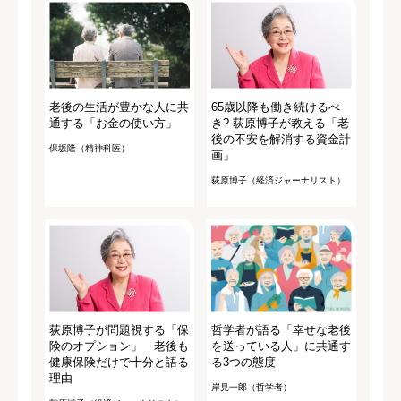
老後の生活が豊かな人に共
65歳以降も働き続けるべ
通する「お金の使い方」
き? 荻原博子が教える「老
後の不安を解消する資金計
保坂隆（精神科医）
画」
荻原博子（経済ジャーナリスト）
荻原博子が問題視する「保
哲学者が語る「幸せな老後
険のオプション」 老後も
を送っている人」に共通す
健康保険だけで十分と語る
る3つの態度
理由
岸見一郎（哲学者）