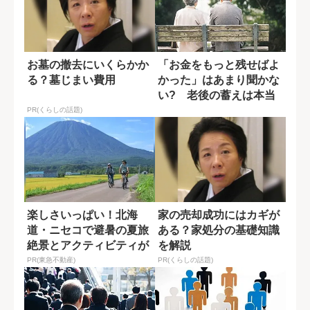
お墓の撤去にいくらかか
「お金をもっと残せばよ
る？墓じまい費用
かった」はあまり聞かな
い? 老後の蓄えは本当
に必要か
PR(くらしの話題)
楽しさいっぱい！北海
家の売却成功にはカギが
道・ニセコで避暑の夏旅
ある？家処分の基礎知識
絶景とアクティビティが
を解説
揃う「ニセコ東...
PR(東急不動産)
PR(くらしの話題)