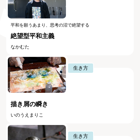
平和を願うあまり、思考の沼で絶望する
絶望型平和主義
なかむた
生き方
描き屑の瞬き
いのうえまりこ
生き方