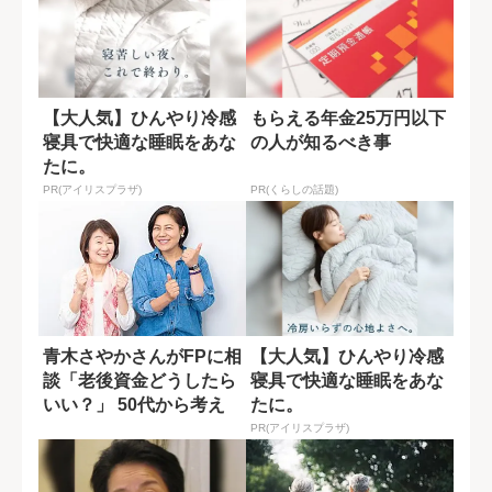
【大人気】ひんやり冷感
もらえる年金25万円以下
寝具で快適な睡眠をあな
の人が知るべき事
たに。
PR(アイリスプラザ)
PR(くらしの話題)
青木さやかさんがFPに相
【大人気】ひんやり冷感
談「老後資金どうしたら
寝具で快適な睡眠をあな
いい？」 50代から考え
たに。
る身の振り...
PR(アイリスプラザ)