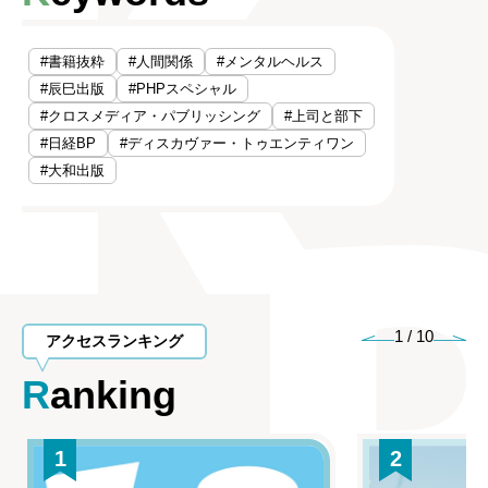
#書籍抜粋
#人間関係
#メンタルヘルス
#辰巳出版
#PHPスペシャル
#クロスメディア・パブリッシング
#上司と部下
#日経BP
#ディスカヴァー・トゥエンティワン
#大和出版
1
/
10
アクセスランキング
Ranking
1
2