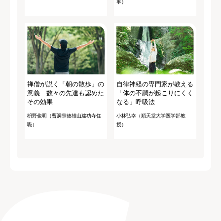
事）
禅僧が説く「朝の散歩」の
自律神経の専門家が教える
意義 数々の先達も認めた
「体の不調が起こりにくく
その効果
なる」呼吸法
枡野俊明（曹洞宗徳雄山建功寺住
小林弘幸（順天堂大学医学部教
職）
授）