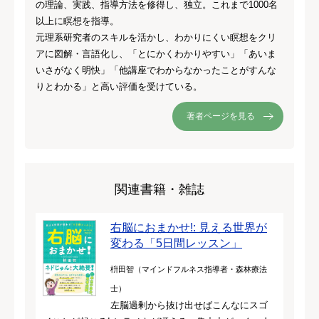
の理論、実践、指導方法を修得し、独立。これまで1000名
以上に瞑想を指導。
元理系研究者のスキルを活かし、わかりにくい瞑想をクリ
アに図解・言語化し、「とにかくわかりやすい」「あいま
いさがなく明快」「他講座でわからなかったことがすんな
りとわかる」と高い評価を受けている。
著者ページを見る
関連書籍・雑誌
右脳におまかせ!: 見える世界が
変わる「5日間レッスン」
枡田智（マインドフルネス指導者・森林療法
士）
左脳過剰から抜け出せばこんなにスゴ