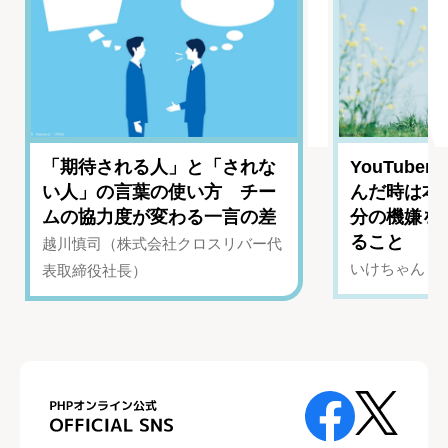
「期待される人」と「されな
YouTub
い人」の言葉の使い方 チー
んだ時は本
ムの協力度が変わる一言の差
分の機嫌を
ること
越川慎司（株式会社クロスリバー代
いけちゃん（Yo
表取締役社長）