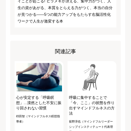
イことが起こる! ヒラメキが冴える、集中力がつく、人
生の資があがる、本質をとらえる力がつく、本当の自分
が見つかる――5つの能力アップをもたらす右脳活性化
ワークで人生が激変する本
関連記事
心が安定する「呼吸瞑
呼吸に集中することで
想」...漠然とした不安に振
「今、ここ」の状態を作り
り回されない習慣
出すマインドフルネスの方
法
枡田智（マインドフルネス瞑想指
導者）
荻野淳也（マインドフルリーダー
シップインスティテュート代表理