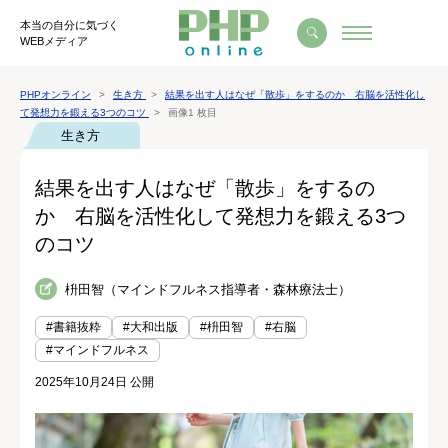
本当の自分に気づく
WEBメディア
PHPオンライン
生き方
結果を出す人はなぜ「散歩」をするのか 右脳を活性化し
て発想力を鍛える3つのコツ
画像1 枚目
生き方
結果を出す人はなぜ「散歩」をするの
か 右脳を活性化して発想力を鍛える3つ
のコツ
枡田智（マインドフルネス指導者・森林療法士）
#書籍抜粋
#大和出版
#枡田智
#右脳
#マインドフルネス
2025年10月24日 公開