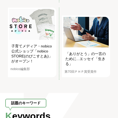
子育てメディア・nobico
公式ショップ「nobico
「ありがとう」の一言の
STORE(のびこすとあ)」
ために...エッセイ「生き
がオープン！
る」
nobico編集部
第70回ＰＨＰ賞受賞作
話題のキーワード
Keywords