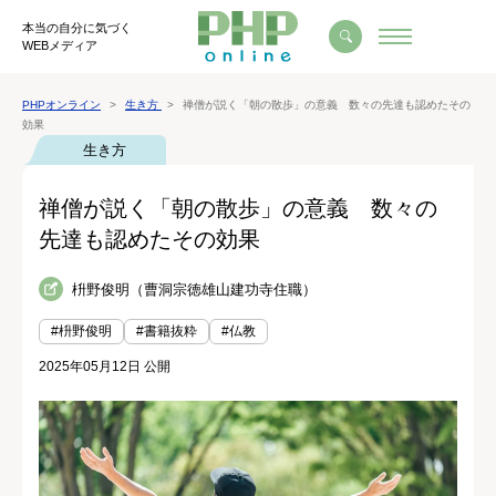
本当の自分に気づく
WEBメディア
PHPオンライン
生き方
禅僧が説く「朝の散歩」の意義 数々の先達も認めたその
効果
生き方
禅僧が説く「朝の散歩」の意義 数々の
先達も認めたその効果
枡野俊明（曹洞宗徳雄山建功寺住職）
#枡野俊明
#書籍抜粋
#仏教
2025年05月12日 公開