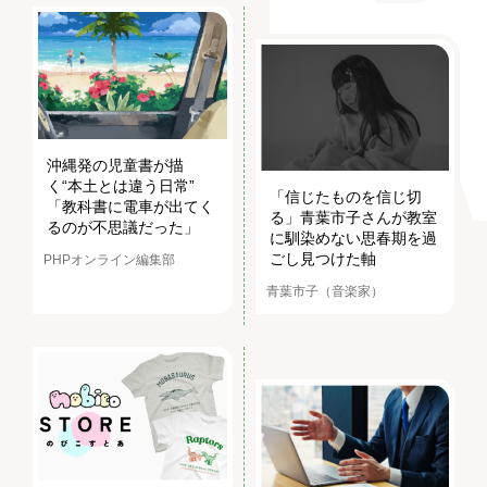
沖縄発の児童書が描
く“本土とは違う日常”
「信じたものを信じ切
「教科書に電車が出てく
る」青葉市子さんが教室
るのが不思議だった」
に馴染めない思春期を過
ごし見つけた軸
PHPオンライン編集部
青葉市子（音楽家）