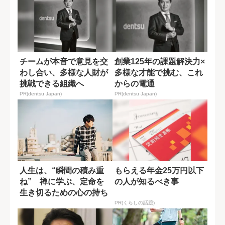
チームが本音で意見を交
創業125年の課題解決力×
わし合い、多様な人財が
多様な才能で挑む、これ
挑戦できる組織へ
からの電通
PR(dentsu Japan)
PR(dentsu Japan)
人生は、“瞬間の積み重
もらえる年金25万円以下
ね” 禅に学ぶ、定命を
の人が知るべき事
生き切るための心の持ち
方
PR(くらしの話題)