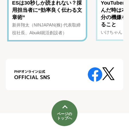
ESは30秒しか読まれない？採
YouTub
用担当者に“効率良く伝わる文
んだ時は本
章術”
分の機嫌を
ること
新井翔太（NINJAPAN(株) 代表取締
いけちゃん（Yo
役社長、Abuild就活創設者）
ページの
トップへ