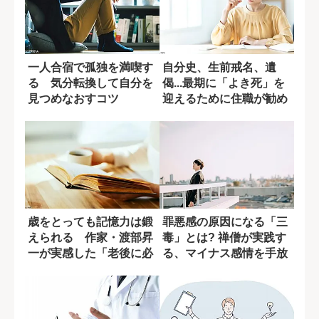
一人合宿で孤独を満喫す
自分史、生前戒名、遺
る 気分転換して自分を
偈...最期に「よき死」を
見つめなおすコツ
迎えるために住職が勧め
ること
歳をとっても記憶力は鍛
罪悪感の原因になる「三
えられる 作家・渡部昇
毒」とは? 禅僧が実践す
一が実感した「老後に必
る、マイナス感情を手放
要な学習法」
す習慣