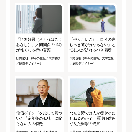
「悟無好悪（さとればこう
「やりたいこと、自分の進
おなし）」人間関係の悩み
むべき道が分からない」と
が軽くなる禅の言葉
悩む人が訪れるべき場所
枡野俊明（禅寺の住職／大学教授
枡野俊明（禅寺の住職／大学教授
／庭園デザイナー）
／庭園デザイナー）
僧侶がインドを旅して気づ
なぜ台湾では人が穏やかに
いた「定年後の孤独」に陥
死ねるのか？ 看護師僧侶
らない人の特徴
が見た衝撃の光景
大愚元勝（住職・株式会社慈光マ
玉置妙憂（看護師僧侶：たまおき