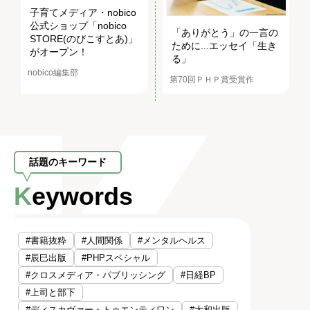
子育てメディア・nobico
公式ショップ「nobico
「ありがとう」の一言の
STORE(のびこすとあ)」
ために...エッセイ「生き
がオープン！
る」
nobico編集部
第70回ＰＨＰ賞受賞作
話題のキーワード
Keywords
#書籍抜粋
#人間関係
#メンタルヘルス
#辰巳出版
#PHPスペシャル
#クロスメディア・パブリッシング
#日経BP
#上司と部下
#ディスカヴァー・トゥエンティワン
#大和出版