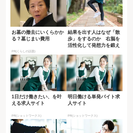
お墓の撤去にいくらかか
結果を出す人はなぜ「散
る？墓じまい費用
歩」をするのか 右脳を
活性化して発想力を鍛え
る3つのコツ
PR(くらしの話題)
1日だけ働きたい、を叶
明日働ける単発バイト求
える求人サイト
人サイト
PR(ショットワークス)
PR(ショットワークス)