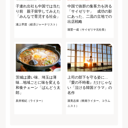
子連れ出社も中国では当た
中国で抜群の集客力を誇る
り前 親子留学してみえた
「サイゼリヤ」 成功の影
「みんなで育児する社会」
にあった、二流の立地での
出店戦略
浦上早苗（経済ジャーナリスト）
堀埜一成（サイゼリヤ元社長）
茨城は濃い味、埼玉は薄
上司の部下を守る姿に...
味...地域ごとに味を変える
『愛の不時着』だけじゃな
和食チェーン「ばんどう太
い「泣ける韓国ドラマ」の
郎」
名作
辰井裕紀（ライター）
渥美志保（映画ライター、コラム
ニスト）