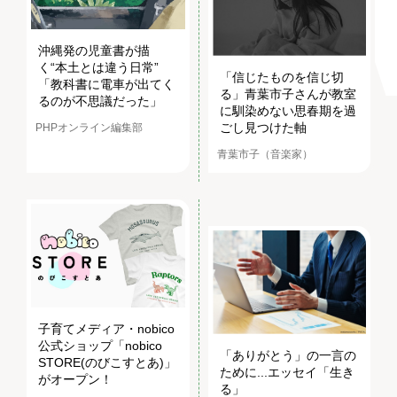
沖縄発の児童書が描
く“本土とは違う日常”
「信じたものを信じ切
「教科書に電車が出てく
る」青葉市子さんが教室
るのが不思議だった」
に馴染めない思春期を過
ごし見つけた軸
PHPオンライン編集部
青葉市子（音楽家）
子育てメディア・nobico
公式ショップ「nobico
「ありがとう」の一言の
STORE(のびこすとあ)」
ために...エッセイ「生き
がオープン！
る」