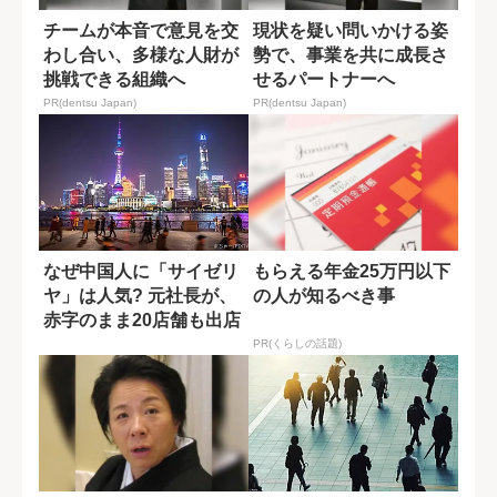
チームが本音で意見を交
現状を疑い問いかける姿
わし合い、多様な人財が
勢で、事業を共に成長さ
挑戦できる組織へ
せるパートナーへ
PR(dentsu Japan)
PR(dentsu Japan)
なぜ中国人に「サイゼリ
もらえる年金25万円以下
ヤ」は人気? 元社長が、
の人が知るべき事
赤字のまま20店舗も出店
したワケ
PR(くらしの話題)