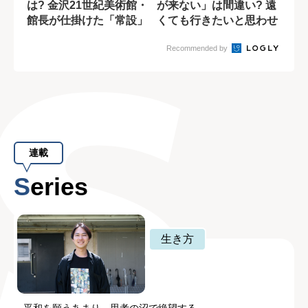
は? 金沢21世紀美術館・
が来ない」は間違い? 遠
館長が仕掛けた「常設」
くても行きたいと思わせ
で人を集める...
る観光地の共...
Recommended by
連載
Series
生き方