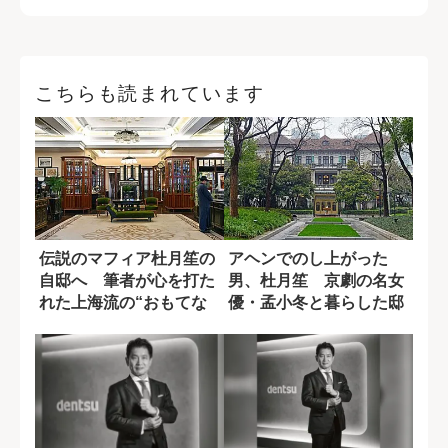
こちらも読まれています
伝説のマフィア杜月笙の
アヘンでのし上がった
自邸へ 筆者が心を打た
男、杜月笙 京劇の名女
れた上海流の“おもてな
優・孟小冬と暮らした邸
し”
宅「慧公館」