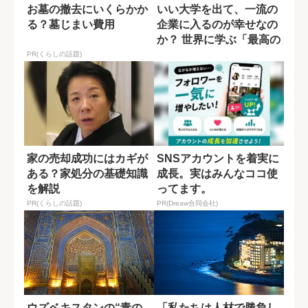
お墓の撤去にいくらかか
いい大学を出て、一流の
る？墓じまい費用
企業に入るのが幸せなの
か？ 世界に学ぶ「最高の
生き方」
PR(くらしの話題)
家の売却成功にはカギが
SNSアカウントを着実に
ある？家処分の基礎知識
成長。実はみんなココ使
を解説
ってます。
PR(くらしの話題)
PR(Dreaw合同会社)
ウズベキスタンの“青の
「私たちは人材で勝負し