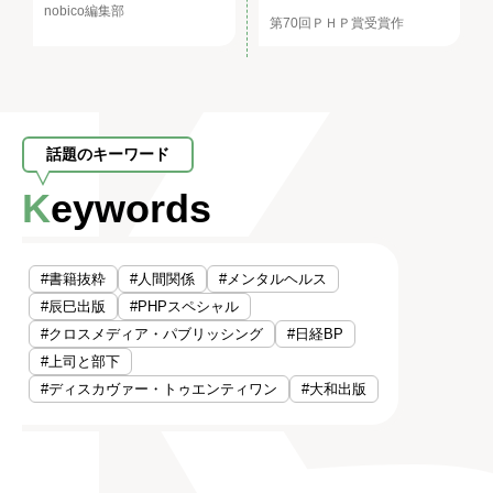
nobico編集部
第70回ＰＨＰ賞受賞作
話題のキーワード
Keywords
#書籍抜粋
#人間関係
#メンタルヘルス
#辰巳出版
#PHPスペシャル
#クロスメディア・パブリッシング
#日経BP
#上司と部下
#ディスカヴァー・トゥエンティワン
#大和出版