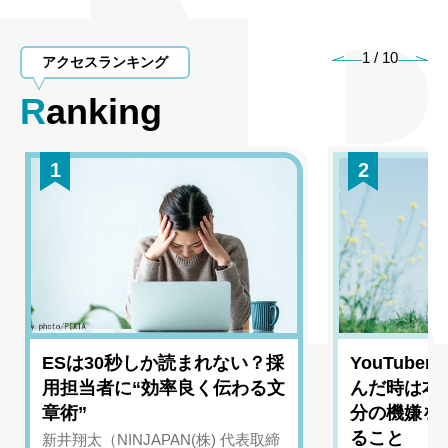
1
/
10
アクセスランキング
Ranking
1
2
ESは30秒しか読まれない？採
YouTub
用担当者に“効率良く伝わる文
んだ時は本
章術”
分の機嫌を
ること
新井翔太（NINJAPAN(株) 代表取締