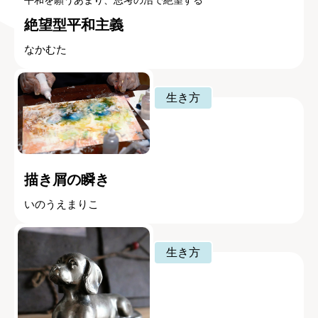
平和を願うあまり、思考の沼で絶望する
絶望型平和主義
なかむた
生き方
描き屑の瞬き
いのうえまりこ
生き方