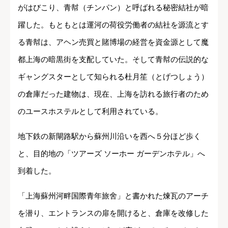
がはびこり、青幇（チンパン）と呼ばれる秘密結社が暗
躍した。もともとは運河の荷役労働者の結社を源流とす
る青幇は、アヘン売買と賭博場の経営を資金源として魔
都上海の暗黒街を支配していた。そして青幇の伝説的な
ギャングスターとして知られる杜月笙（とげつしょう）
の倉庫だった建物は、現在、上海を訪れる旅行者のため
のユースホステルとして利用されている。
地下鉄の新閘路駅から蘇州川沿いを西へ５分ほど歩く
と、目的地の「ツアーズ ソーホー ガーデンホテル」へ
到着した。
「上海蘇州河畔国際青年旅舍」と書かれた煉瓦のアーチ
を潜り、エントランスの扉を開けると、倉庫を改修した