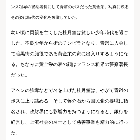
ンス租界の警察署長にして青幇のボスだった黄金栄。写真に映る
その姿は時代の変化を象徴していた。
幼い頃に両親を亡くした杜月笙は貧しい少年時代を過ご
した。不良少年から街のチンピラとなり、青幇に入会し
て暗黒街の顔役である黄金栄の家に出入りするようにな
る。ちなみに黄金栄の表の顔はフランス租界の警察署長
だった。
アヘンの強奪などで名を上げた杜月笙は、やがて青幇の
ボスに上り詰める。そして蒋介石から国民党の要職に指
名され、政財界にも影響力を持つようになると、銀行を
経営し、上流社会の名士として慈善事業も精力的に行っ
た。