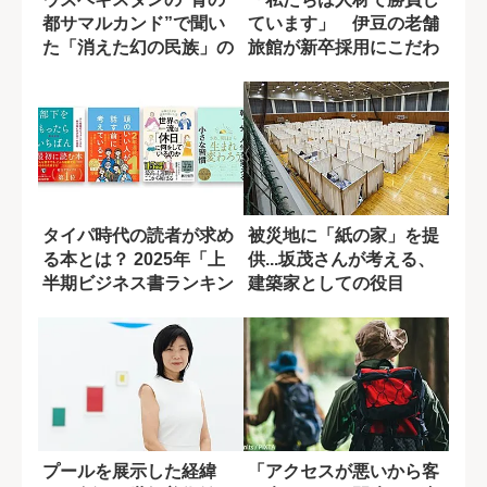
都サマルカンド”で聞い
ています」 伊豆の老舗
た「消えた幻の民族」の
旅館が新卒採用にこだわ
謎
るワケ
タイパ時代の読者が求め
被災地に「紙の家」を提
る本とは？ 2025年「上
供...坂茂さんが考える、
半期ビジネス書ランキン
建築家としての役目
グ」ベスト...
プールを展示した経緯
「アクセスが悪いから客