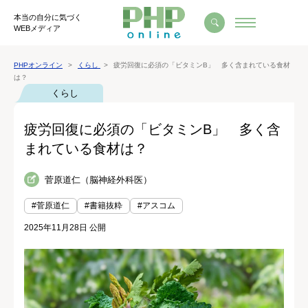
本当の自分に気づく
WEBメディア
PHPオンライン
くらし
疲労回復に必須の「ビタミンB」 多く含まれている食材
は？
くらし
疲労回復に必須の「ビタミンB」 多く含
まれている食材は？
菅原道仁（脳神経外科医）
#菅原道仁
#書籍抜粋
#アスコム
2025年11月28日 公開