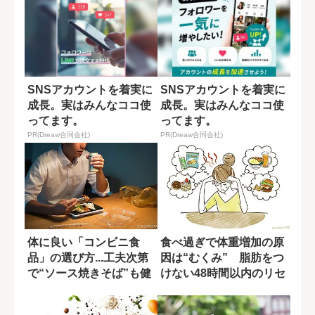
SNSアカウントを着実に
SNSアカウントを着実に
成長。実はみんなココ使
成長。実はみんなココ使
ってます。
ってます。
PR(Dreaw合同会社)
PR(Dreaw合同会社)
体に良い「コンビニ食
食べ過ぎで体重増加の原
品」の選び方...工夫次第
因は“むくみ” 脂肪をつ
で“ソース焼きそば”も健
けない48時間以内のリセ
康的に
ット法