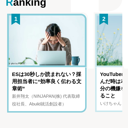
Ranking
1
2
ESは30秒しか読まれない？採
YouTub
用担当者に“効率良く伝わる文
んだ時は本
章術”
分の機嫌を
ること
新井翔太（NINJAPAN(株) 代表取締
いけちゃん（Yo
役社長、Abuild就活創設者）