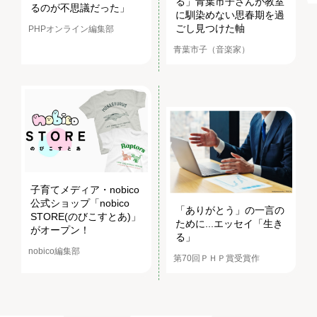
る」青葉市子さんが教室
るのが不思議だった」
に馴染めない思春期を過
ごし見つけた軸
PHPオンライン編集部
青葉市子（音楽家）
子育てメディア・nobico
公式ショップ「nobico
「ありがとう」の一言の
STORE(のびこすとあ)」
ために...エッセイ「生き
がオープン！
る」
nobico編集部
第70回ＰＨＰ賞受賞作