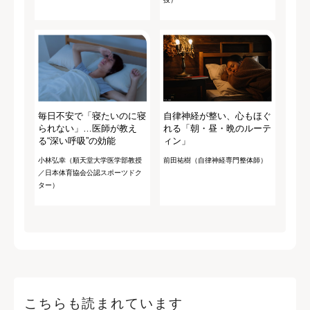
毎日不安で「寝たいのに寝
自律神経が整い、心もほぐ
られない」…医師が教え
れる「朝・昼・晩のルーテ
る“深い呼吸”の効能
ィン」
小林弘幸（順天堂大学医学部教授
前田祐樹（自律神経専門整体師）
／日本体育協会公認スポーツドク
ター）
こちらも読まれています