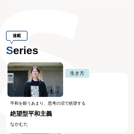
連載
Series
生き方
平和を願うあまり、思考の沼で絶望する
絶望型平和主義
なかむた