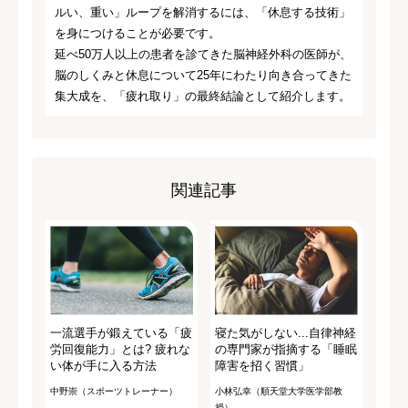
ルい、重い」ループを解消するには、「休息する技術」
を身につけることが必要です。
延べ50万人以上の患者を診てきた脳神経外科の医師が、
脳のしくみと休息について25年にわたり向き合ってきた
集大成を、「疲れ取り」の最終結論として紹介します。
関連記事
一流選手が鍛えている「疲
寝た気がしない...自律神経
労回復能力」とは? 疲れな
の専門家が指摘する「睡眠
い体が手に入る方法
障害を招く習慣」
中野崇（スポーツトレーナー）
小林弘幸（順天堂大学医学部教
授）