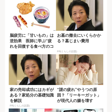
脳疲労に「甘いもの」は
お墓の撤去にいくらかか
逆効果 医師に学ぶ“疲
る？墓じまい費用
れを回復する食べ方のコ
ツ”
PR(くらしの話題)
家の売却成功にはカギが
“謎の疲れ”やうつの原
ある？家処分の基礎知識
因？「リーキーガット」
を解説
が現代人の腸を壊す
PR(くらしの話題)