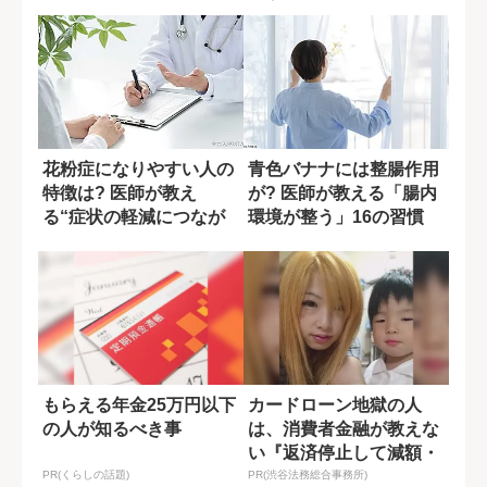
花粉症になりやすい人の
青色バナナには整腸作用
特徴は? 医師が教え
が? 医師が教える「腸内
る“症状の軽減につなが
環境が整う」16の習慣
る食生活”
もらえる年金25万円以下
カードローン地獄の人
の人が知るべき事
は、消費者金融が教えな
い『返済停止して減額・
免除する方法』で...
PR(くらしの話題)
PR(渋谷法務総合事務所)