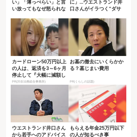
い」「薄っぺらい」と言
に」...ウエストランド井
い放ってもなぜ怒られな
口さんがイラつく“ダサ
い？ ウエスト...
いサッカーフ...
カードローン50万円以上
お墓の撤去にいくらかか
の人は、返済を3～6ヶ月
る？墓じまい費用
停止して『大幅に減額し
てから返済...
PR(渋谷法務総合事務所)
PR(くらしの話題)
ウエストランド井口さん
もらえる年金25万円以下
から若手へのアドバイス
の人が知るべき事