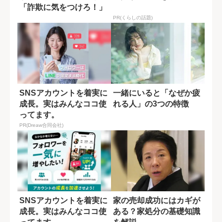
「詐欺に気をつけろ！」
若者を脅威と...
PR(くらしの話題)
SNSアカウントを着実に
一緒にいると「なぜか疲
成長。実はみんなココ使
れる人」の3つの特徴
ってます。
PR(Dreaw合同会社)
SNSアカウントを着実に
家の売却成功にはカギが
成長。実はみんなココ使
ある？家処分の基礎知識