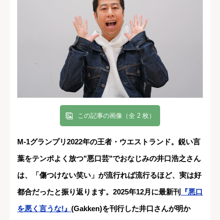
この記事の画像（全 2 枚）
M-1グランプリ2022年の王者・ウエストランド。鋭い言
葉をテンポよく放つ"悪口芸"でおなじみの井口浩之さん
は、「傷つけない笑い」が流行れば流行るほど、実は好
都合だったと振り返ります。2025年12月に最新刊
『悪口
を悪く言うな!』
(Gakken)を刊行した井口さんが明か