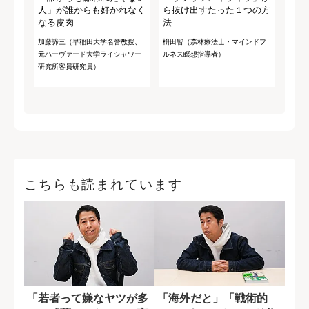
人」が誰からも好かれなく
ら抜け出すたった１つの方
なる皮肉
法
加藤諦三（早稲田大学名誉教授、
枡田智（森林療法士・マインドフ
元ハーヴァード大学ライシャワー
ルネス瞑想指導者）
研究所客員研究員）
こちらも読まれています
「若者って嫌なヤツが多
「海外だと」「戦術的