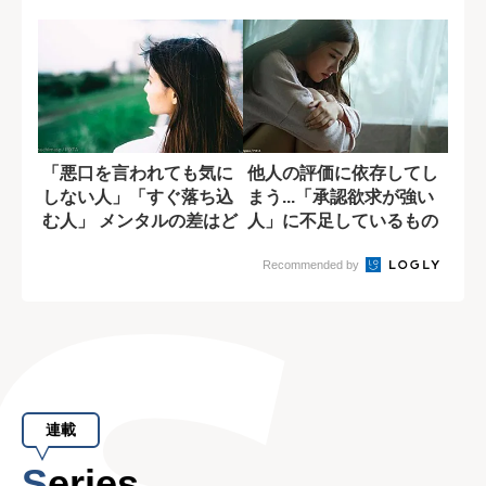
褒め”の効果
口”
「悪口を言われても気に
他人の評価に依存してし
しない人」「すぐ落ち込
まう...「承認欲求が強い
む人」 メンタルの差はど
人」に不足しているもの
う生まれるの...
とは?
Recommended by
連載
Series