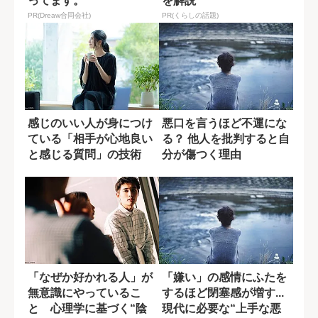
ってます。
を解説
PR(Dreaw合同会社)
PR(くらしの話題)
感じのいい人が身につけ
悪口を言うほど不運にな
ている「相手が心地良い
る？ 他人を批判すると自
と感じる質問」の技術
分が傷つく理由
「なぜか好かれる人」が
「嫌い」の感情にふたを
無意識にやっているこ
するほど閉塞感が増す...
と 心理学に基づく“陰
現代に必要な“上手な悪