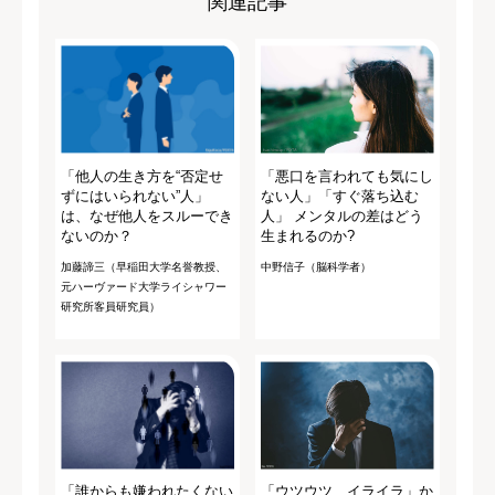
関連記事
「他人の生き方を“否定せ
「悪口を言われても気にし
ずにはいられない”人」
ない人」「すぐ落ち込む
は、なぜ他人をスルーでき
人」 メンタルの差はどう
ないのか？
生まれるのか?
加藤諦三（早稲田大学名誉教授、
中野信子（脳科学者）
元ハーヴァード大学ライシャワー
研究所客員研究員）
「誰からも嫌われたくない
「ウツウツ、イライラ」か