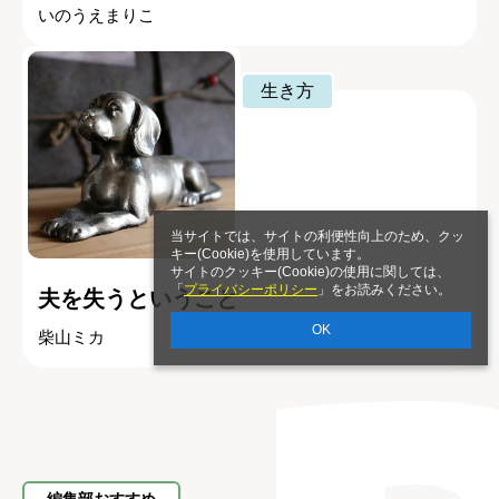
いのうえまりこ
生き方
当サイトでは、サイトの利便性向上のため、クッ
キー(Cookie)を使用しています。
サイトのクッキー(Cookie)の使用に関しては、
「
プライバシーポリシー
」をお読みください。
夫を失うということ
OK
柴山ミカ