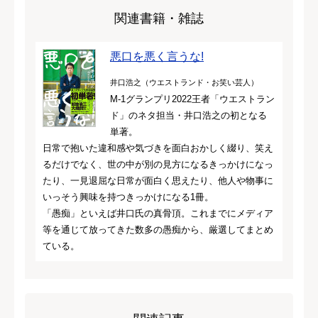
関連書籍・雑誌
悪口を悪く言うな!
井口浩之（ウエストランド・お笑い芸人）
M-1グランプリ2022王者「ウエストラン
ド」のネタ担当・井口浩之の初となる
単著。
日常で抱いた違和感や気づきを面白おかしく綴り、笑え
るだけでなく、世の中が別の見方になるきっかけになっ
たり、一見退屈な日常が面白く思えたり、他人や物事に
いっそう興味を持つきっかけになる1冊。
「愚痴」といえば井口氏の真骨頂。これまでにメディア
等を通じて放ってきた数多の愚痴から、厳選してまとめ
ている。