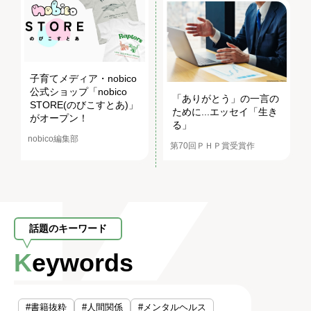
子育てメディア・nobico
公式ショップ「nobico
「ありがとう」の一言の
STORE(のびこすとあ)」
ために...エッセイ「生き
がオープン！
る」
nobico編集部
第70回ＰＨＰ賞受賞作
話題のキーワード
Keywords
#書籍抜粋
#人間関係
#メンタルヘルス