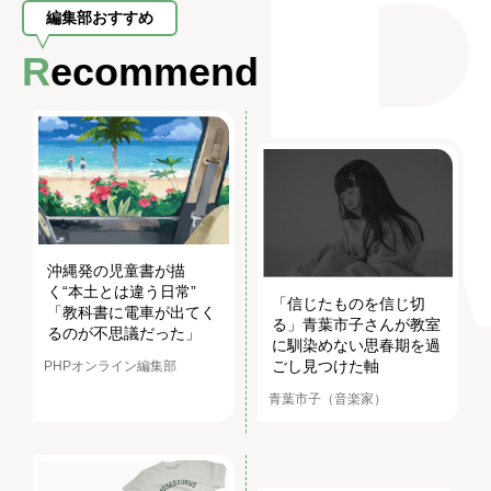
編集部おすすめ
Recommend
沖縄発の児童書が描
く“本土とは違う日常”
「信じたものを信じ切
「教科書に電車が出てく
る」青葉市子さんが教室
るのが不思議だった」
に馴染めない思春期を過
ごし見つけた軸
PHPオンライン編集部
青葉市子（音楽家）