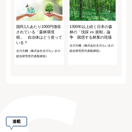
国民1人あたり1000円徴収
1300年以上続く日本の森
されている「森林環境
林の「伐採 vs 規制」論
税」 自治体はどう使って
争 困惑する林業の現場
いる？
古川大輔（株式会社古川ちいきの
古川大輔（株式会社古川ちいきの
総合研究所代表取締役）
総合研究所代表取締役）
連載