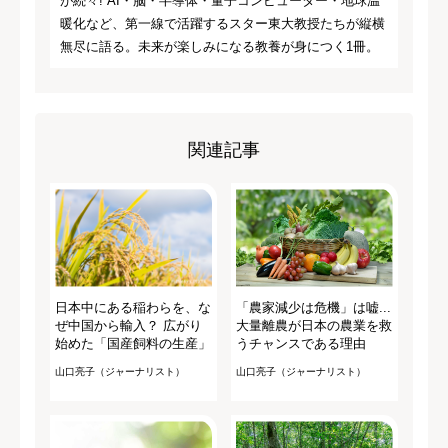
が続々! AI・脳・半導体・量子コンピューター・地球温
暖化など、第一線で活躍するスター東大教授たちが縦横
無尽に語る。未来が楽しみになる教養が身につく1冊。
関連記事
日本中にある稲わらを、な
「農家減少は危機」は嘘...
ぜ中国から輸入？ 広がり
大量離農が日本の農業を救
始めた「国産飼料の生産」
うチャンスである理由
山口亮子（ジャーナリスト）
山口亮子（ジャーナリスト）