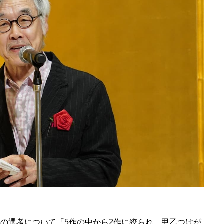
の選考について「5作の中から2作に絞られ、甲乙つけが