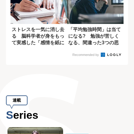
ストレスを一気に消し去
「平均勉強時間」は当て
る 脳科学者が身をもっ
になる? 勉強が苦しく
て実感した「感情を紙に
なる、間違った3つの思
書ききる」効果
い込み
Recommended by
連載
Series