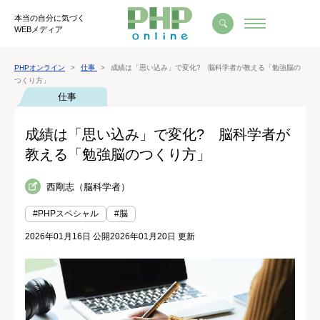
本当の自分に気づく
WEBメディア
PHPオンライン
仕事
成績は「思い込み」で変化? 脳科学者が教える「勉強脳の
つくり方」
仕事
成績は「思い込み」で変化? 脳科学者が
教える「勉強脳のつくり方」
西剛志（脳科学者）
#PHPスペシャル
#脳
2026年01月16日 公開
2026年01月20日 更新