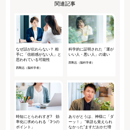
関連記事
なぜ話が伝わらない？ 相
科学的に証明された「運が
手に「信頼感がない人」と
いい人・悪い人」の違い
思われている可能性
西剛志（脳科学者）
西剛志（脳科学者）
時短にとらわれすぎ? 効
ありがとうは、神様に「ダ
率化に求められる「3つの
ーッ！」 “単語も覚えられ
ポイント」
なかった”ますだおかだ増