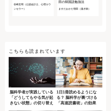
田の韓国語勉強法
谷崎玄明（公認会計士、心理カウ
ンセラー）
ますだおかだ増田（漫才師）
こちらも読まれています
脳科学者が実践している
1日1冊読めるようにな
「どうしてもやる気が起
る？ 脳科学が裏づける
きない状態」の切り替え
「高速読書術」の効果
方