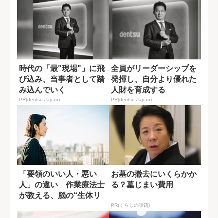
時代の「最"現場"」に飛
全員がリーダーシップを
び込み、当事者として踏
発揮し、自分より優れた
み込んでいく
人財を育成する
PR(dentsu Japan)
PR(dentsu Japan)
「要領のいい人・悪い
お墓の撤去にいくらかか
人」の違い 作業療法士
る？墓じまい費用
が教える、脳の“生体リ
ズム”の活かし方
PR(くらしの話題)