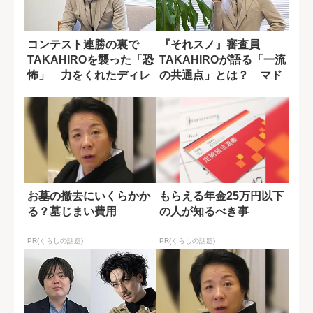
コンテスト連勝の裏で
『それスノ』審査員
TAKAHIROを襲った「恐
TAKAHIROが語る「一流
怖」 力をくれたディレ
の共通点」とは？ マド
クターの言...
ンナ専属を経...
お墓の撤去にいくらかか
もらえる年金25万円以下
る？墓じまい費用
の人が知るべき事
PR(くらしの話題)
PR(くらしの話題)