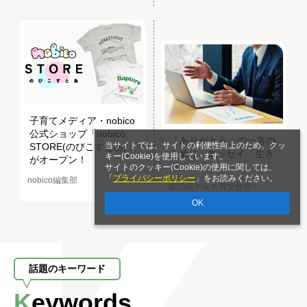
子育てメディア・nobico
公式ショップ「nobico
「ありがとう」の一言の
当サイトでは、サイトの利便性向上のため、クッ
STORE(のびこすとあ)」
ために...エッセイ「生き
キー(Cookie)を使用しています。
がオープン！
る」
サイトのクッキー(Cookie)の使用に関しては、
「
プライバシーポリシー
」をお読みください。
nobico編集部
第70回ＰＨＰ賞受賞作
OK
話題のキーワード
Keywords