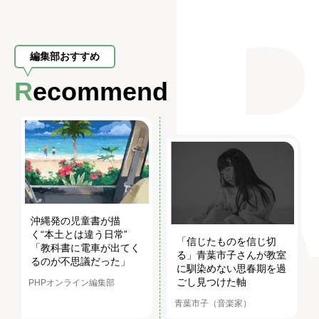
編集部おすすめ
Recommend
沖縄発の児童書が描
く“本土とは違う日常”
「信じたものを信じ切
「教科書に電車が出てく
る」青葉市子さんが教室
るのが不思議だった」
に馴染めない思春期を過
ごし見つけた軸
PHPオンライン編集部
青葉市子（音楽家）