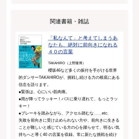
関連書籍・雑誌
「私なんて」と考えてしまうあ
なたも、絶対に前向きになれる
４０の言葉
TAKAHIRO（上野隆博）
櫻坂46など多くの振付を手がける世界
的ダンサーTAKAHIROが、挑戦し続ける力の根底にある
信念を語ります。
●緊張は、心にいい筋肉痛。
●雨が降ってラッキー！バスに乗り遅れて、もっとラッ
キー！
●ブレーキを踏みながら、アクセル踏むな……etc.
失敗を前向きに受け止められない方や、前向きに生きる
ことが難しいと感じている方の心を躍らせて、明るい気
持ちへと導く40 の言葉を収録。常に新たな挑戦を続け