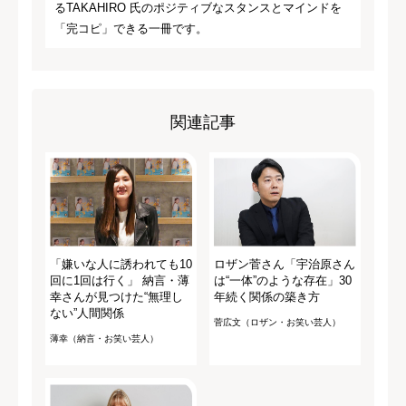
るTAKAHIRO 氏のポジティブなスタンスとマインドを
「完コピ」できる一冊です。
関連記事
「嫌いな人に誘われても10
ロザン菅さん「宇治原さん
回に1回は行く」 納言・薄
は“一体”のような存在」30
幸さんが見つけた“無理し
年続く関係の築き方
ない”人間関係
菅広文（ロザン・お笑い芸人）
薄幸（納言・お笑い芸人）