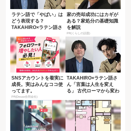
ラテン語で「やばい」は
家の売却成功にはカギが
どう表現する？
ある？家処分の基礎知識
TAKAHIRO×ラテン語さ
を解説
んが語る「言葉...
PR(くらしの話題)
SNSアカウントを着実に
TAKAHIRO×ラテン語さ
成長。実はみんなココ使
ん「言葉は人生を変え
ってます。
る」 古代ローマから変わ
らない心...
PR(Dreaw合同会社)