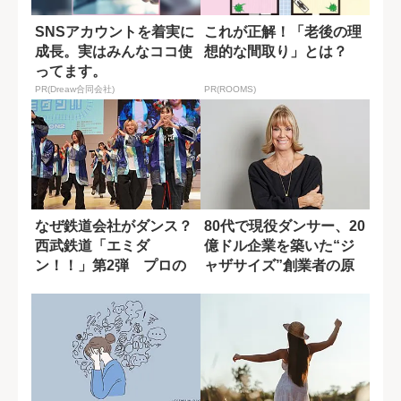
SNSアカウントを着実に
これが正解！「老後の理
成長。実はみんなココ使
想的な間取り」とは？
ってます。
PR(Dreaw合同会社)
PR(ROOMS)
なぜ鉄道会社がダンス？
80代で現役ダンサー、20
西武鉄道「エミダ
億ドル企業を築いた“ジ
ン！！」第2弾 プロの
ャザサイズ”創業者の原
レッスンで高校生50...
点