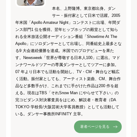
本名、上野隆博。東京都出身。ダン
サー・振付家として日米で活躍。2005
年米国「Apollo Amateur Night」コンテストに出場、年間ダ
ンス部門1 位を獲得。翌年ヒップホップの殿堂として知ら
れる全米放送公開オーディション番組「Showtime At The
Apollo」にソロダンサーとして出場し、同番組史上最多とな
る9 大会連続優勝を達成。米国でのプロデビューを果た
す。Newsweek「世界が尊敬する日本人100」に選出。マド
ンナワールドツアーの専属ダンサーとしてツアーに参加。
07 年より日本でも活動を開始し、TV・CM・舞台など幅広
く活動。振付家としても、アーティスト楽曲、CM、舞台作
品など多数手がけ、これまでに手がけた作品は200 作を超
える。現在はTBS「それSnow Man にやらせて下さい」の
完コピダンス対決審査員をはじめ、解説者・教育者（DA
TOKYO 学校長/大阪芸術大学客員教授）としても活動して
いる。ダンサー事務所INFINITY 主宰。
著者ページを見る