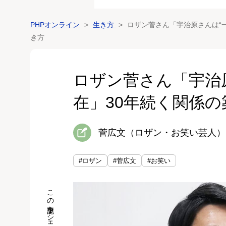
PHPオンライン
生き方
ロザン菅さん「宇治原さんは“
き方
ロザン菅さん「宇治
在」30年続く関係の
菅広文（ロザン・お笑い芸人）
#ロザン
#菅広文
#お笑い
この記事をシェア