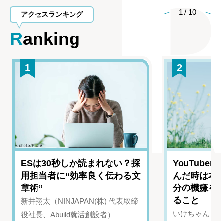
1
/
10
アクセスランキング
Ranking
1
2
ESは30秒しか読まれない？採
YouTub
用担当者に“効率良く伝わる文
んだ時は本
章術”
分の機嫌を
ること
新井翔太（NINJAPAN(株) 代表取締
いけちゃん（Yo
役社長、Abuild就活創設者）