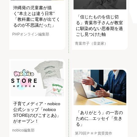
沖縄発の児童書が描
く“本土とは違う日常”
「信じたものを信じ切
「教科書に電車が出てく
る」青葉市子さんが教室
るのが不思議だった」
に馴染めない思春期を過
ごし見つけた軸
PHPオンライン編集部
青葉市子（音楽家）
子育てメディア・nobico
公式ショップ「nobico
「ありがとう」の一言の
STORE(のびこすとあ)」
ために...エッセイ「生き
がオープン！
る」
nobico編集部
第70回ＰＨＰ賞受賞作