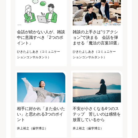
会話が続かない人が、雑談
雑談の上手さは“リアクシ
中に意識すべき「2つのポ
ョン”で決まる 会話を弾
イント」
ませる「魔法の言葉10選」
ひきたよしあき（コミュニケー
ひきたよしあき（コミュニケー
ションコンサルタント）
ションコンサルタント）
相手に好かれ「また会いた
不安が小さくなる4つのス
い」と思われる3つのポイ
テップ 苦しいのは感情を
ント
放置しているから
井上裕之（歯学博士）
井上裕之（歯学博士）