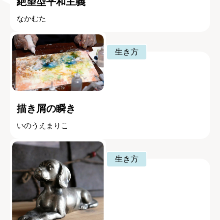
絶望型平和主義
なかむた
生き方
描き屑の瞬き
いのうえまりこ
生き方