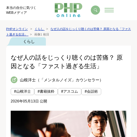
本当の自分に気づく
WEBメディア
PHPオンライン
くらし
なぜ人の話をじっくり聴くのは苦痛？ 原因となる「ファス
ト過ぎる生活」
画像1 枚目
くらし
なぜ人の話をじっくり聴くのは苦痛？ 原
因となる「ファスト過ぎる生活」
山根洋士（「メンタルノイズ」カウンセラー）
#山根洋士
#書籍抜粋
#アスコム
#会話術
2026年05月13日 公開