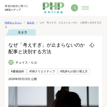
本当の自分に気づく
WEBメディア
PHPオンライン
生き方
なぜ「考えすぎ」が止まらないのか 心配事と決別する方
法
生き方
なぜ「考えすぎ」が止まらないのか 心
配事と決別する方法
チェイス・ヒル
#書籍抜粋
#SBクリエイティブ
#気持ちの切り替え方
2026年05月15日 公開