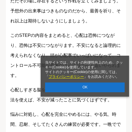
ただその場に存在するという作戦を立ててみましょう。
予想外の出来事はつきものなのだから、最善を祈り、そ
れ以上は期待しないようにしましょう。
このSTEPの内容をまとめると、心配は恐怖につなが
り、恐怖は不安につながります。不安になると論理的に
考えられなくなり、頭が心配事でいっぱいになって、コ
当サイトでは、サイトの利便性向上のため、クッ
ントロール不可能な思考のスパイラルへと追いやられま
キー(Cookie)を使用しています。
サイトのクッキー(Cookie)の使用に関しては、
す。
「
プライバシーポリシー
」をお読みください。
OK
心配しすぎる脳を乗り越えるために紹介した効果的な手
法を使えば、不安が減ったことに気づくはずです。
悩みに対処し、心配を完全にやめるには、やる気、時
間、忍耐、そしてたくさんの練習が必要です。一晩でで