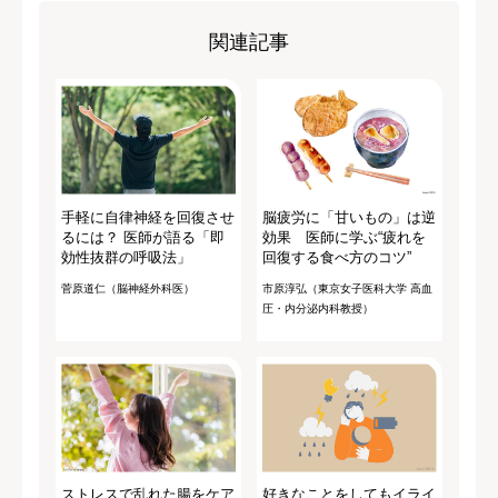
関連記事
手軽に自律神経を回復させ
脳疲労に「甘いもの」は逆
るには？ 医師が語る「即
効果 医師に学ぶ“疲れを
効性抜群の呼吸法」
回復する食べ方のコツ”
菅原道仁（脳神経外科医）
市原淳弘（東京女子医科大学 高血
圧・内分泌内科教授）
ストレスで乱れた腸をケア
好きなことをしてもイライ