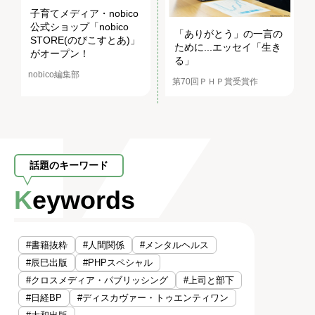
子育てメディア・nobico
公式ショップ「nobico
「ありがとう」の一言の
STORE(のびこすとあ)」
ために...エッセイ「生き
がオープン！
る」
nobico編集部
第70回ＰＨＰ賞受賞作
話題のキーワード
Keywords
#書籍抜粋
#人間関係
#メンタルヘルス
#辰巳出版
#PHPスペシャル
#クロスメディア・パブリッシング
#上司と部下
#日経BP
#ディスカヴァー・トゥエンティワン