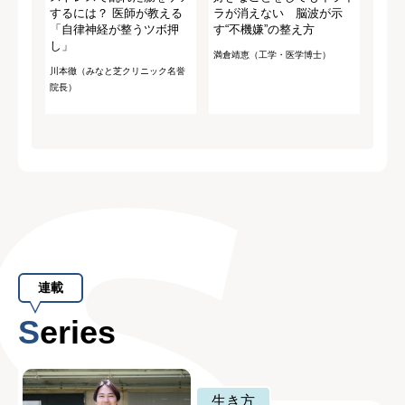
するには？ 医師が教える
ラが消えない 脳波が示
「自律神経が整うツボ押
す“不機嫌”の整え方
し」
満倉靖恵（工学・医学博士）
川本徹（みなと芝クリニック名誉
院長）
連載
Series
生き方