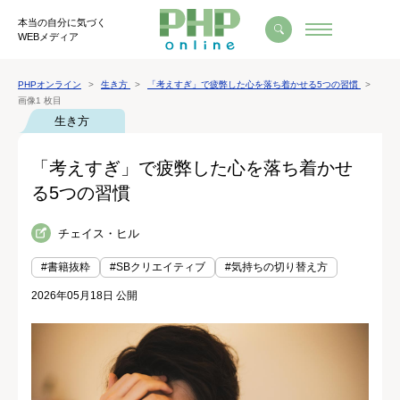
本当の自分に気づく
WEBメディア
PHPオンライン
生き方
「考えすぎ」で疲弊した心を落ち着かせる5つの習慣
画像1 枚目
生き方
「考えすぎ」で疲弊した心を落ち着かせ
る5つの習慣
チェイス・ヒル
#書籍抜粋
#SBクリエイティブ
#気持ちの切り替え方
2026年05月18日 公開