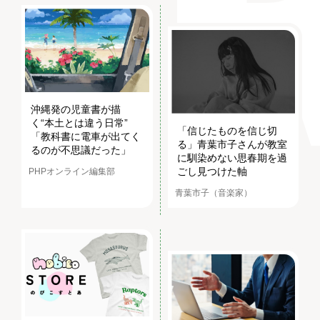
沖縄発の児童書が描
く“本土とは違う日常”
「信じたものを信じ切
「教科書に電車が出てく
る」青葉市子さんが教室
るのが不思議だった」
に馴染めない思春期を過
ごし見つけた軸
PHPオンライン編集部
青葉市子（音楽家）