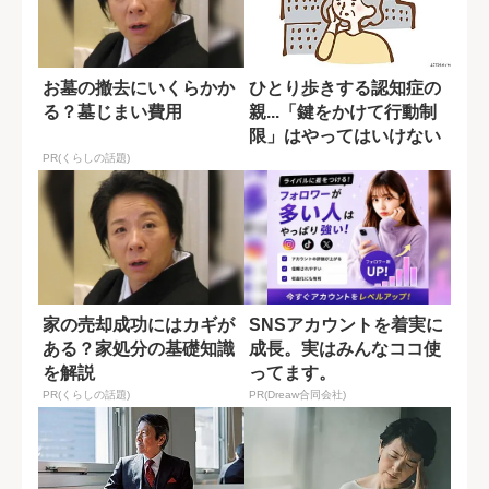
お墓の撤去にいくらかか
ひとり歩きする認知症の
る？墓じまい費用
親...「鍵をかけて行動制
限」はやってはいけない
のか？
PR(くらしの話題)
家の売却成功にはカギが
SNSアカウントを着実に
ある？家処分の基礎知識
成長。実はみんなココ使
を解説
ってます。
PR(くらしの話題)
PR(Dreaw合同会社)