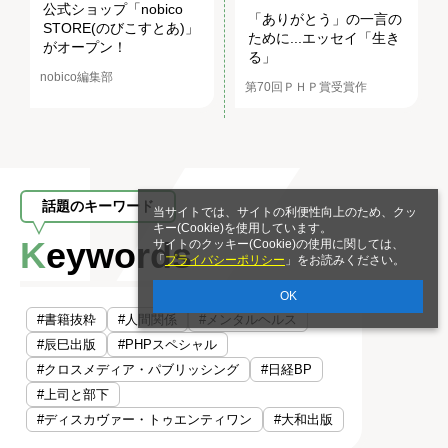
公式ショップ「nobico
「ありがとう」の一言の
STORE(のびこすとあ)」
ために...エッセイ「生き
がオープン！
る」
nobico編集部
第70回ＰＨＰ賞受賞作
話題のキーワード
当サイトでは、サイトの利便性向上のため、クッ
キー(Cookie)を使用しています。
Keywords
サイトのクッキー(Cookie)の使用に関しては、
「
プライバシーポリシー
」をお読みください。
OK
#書籍抜粋
#人間関係
#メンタルヘルス
#辰巳出版
#PHPスペシャル
#クロスメディア・パブリッシング
#日経BP
#上司と部下
#ディスカヴァー・トゥエンティワン
#大和出版