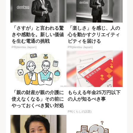
「さすが」と言われる驚
「楽しさ」を感じ、人の
きや感動を。新しい価値
心を動かすクリエイティ
を生む電通の挑戦
ビティを届ける
PR(dentsu Japan)
PR(dentsu Japan)
「親の財産が親の介護に
もらえる年金25万円以下
使えなくなる」その前に
の人が知るべき事
やっておくべき賢い対処
法とは？
PR(くらしの話題)