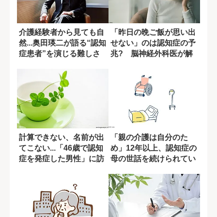
介護経験者から見ても自
「昨日の晩ご飯が思い出
然...奥田瑛二が語る“認知
せない」のは認知症の予
症患者”を演じる難しさ
兆? 脳神経外科医が解
説
計算できない、名前が出
「親の介護は自分のた
てこない...「46歳で認知
め」12年以上、認知症の
症を発症した男性」に訪
母の世話を続けられてい
れた転機
る理由