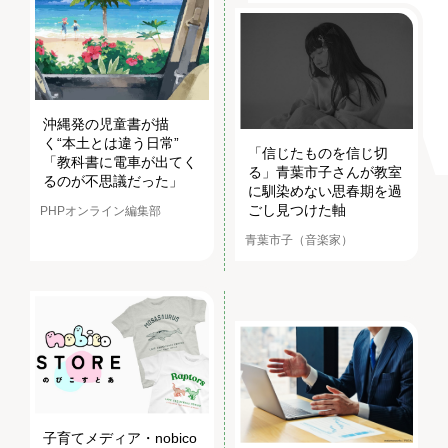
沖縄発の児童書が描
く“本土とは違う日常”
「信じたものを信じ切
「教科書に電車が出てく
る」青葉市子さんが教室
るのが不思議だった」
に馴染めない思春期を過
ごし見つけた軸
PHPオンライン編集部
青葉市子（音楽家）
子育てメディア・nobico