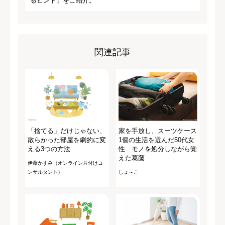
るヒント」をご紹介。
関連記事
「捨てる」だけじゃない、
家を手放し、スーツケース
散らかった部屋を劇的に変
1個の生活を選んだ50代女
える3つの方法
性 モノを処分しながら覚
えた葛藤
伊藤かすみ（オンライン片付けコ
ンサルタント）
しょ～こ