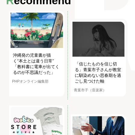
Recommend
沖縄発の児童書が描
く“本土とは違う日常”
「信じたものを信じ切
「教科書に電車が出てく
る」青葉市子さんが教室
るのが不思議だった」
に馴染めない思春期を過
ごし見つけた軸
PHPオンライン編集部
青葉市子（音楽家）