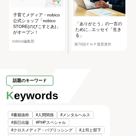
子育てメディア・nobico
公式ショップ「nobico
「ありがとう」の一言の
STORE(のびこすとあ)」
ために...エッセイ「生き
がオープン！
る」
nobico編集部
第70回ＰＨＰ賞受賞作
話題のキーワード
Keywords
#書籍抜粋
#人間関係
#メンタルヘルス
#辰巳出版
#PHPスペシャル
#クロスメディア・パブリッシング
#上司と部下