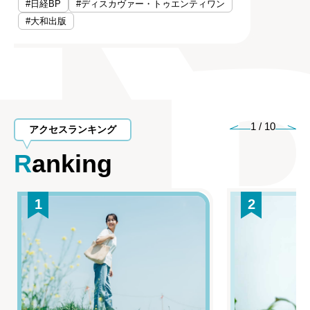
#日経BP
#ディスカヴァー・トゥエンティワン
#大和出版
1
/
10
アクセスランキング
Ranking
1
2