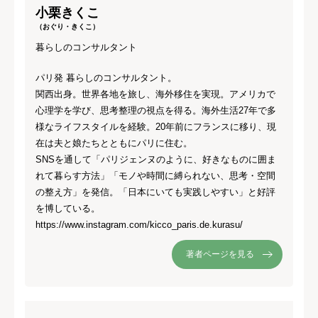
小栗きくこ
（おぐり・きくこ）
暮らしのコンサルタント
パリ発 暮らしのコンサルタント。
関西出身。世界各地を旅し、海外移住を実現。アメリカで
心理学を学び、思考整理の視点を得る。海外生活27年で多
様なライフスタイルを経験。20年前にフランスに移り、現
在は夫と娘たちとともにパリに住む。
SNSを通して「パリジェンヌのように、好きなものに囲ま
れて暮らす方法」「モノや時間に縛られない、思考・空間
の整え方」を発信。「日本にいても実践しやすい」と好評
を博している。
https://www.instagram.com/kicco_paris.de.kurasu/
著者ページを見る