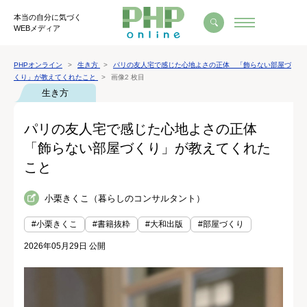
本当の自分に気づく
WEBメディア
PHPオンライン
生き方
パリの友人宅で感じた心地よさの正体 「飾らない部屋づ
くり」が教えてくれたこと
画像2 枚目
生き方
パリの友人宅で感じた心地よさの正体
「飾らない部屋づくり」が教えてくれた
こと
小栗きくこ（暮らしのコンサルタント）
#小栗きくこ
#書籍抜粋
#大和出版
#部屋づくり
2026年05月29日 公開