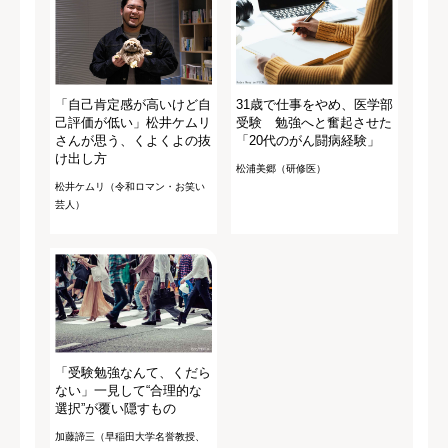
「自己肯定感が高いけど自
31歳で仕事をやめ、医学部
己評価が低い」松井ケムリ
受験 勉強へと奮起させた
さんが思う、くよくよの抜
「20代のがん闘病経験」
け出し方
松浦美郷（研修医）
松井ケムリ（令和ロマン・お笑い
芸人）
「受験勉強なんて、くだら
ない」一見して“合理的な
選択”が覆い隠すもの
加藤諦三（早稲田大学名誉教授、