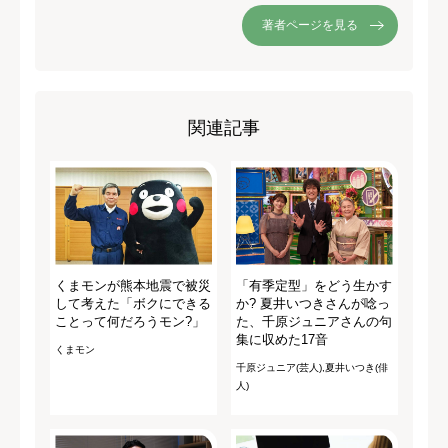
著者ページを見る
関連記事
くまモンが熊本地震で被災
「有季定型」をどう生かす
して考えた「ボクにできる
か? 夏井いつきさんが唸っ
ことって何だろうモン?」
た、千原ジュニアさんの句
集に収めた17音
くまモン
千原ジュニア(芸人),夏井いつき(俳
人)