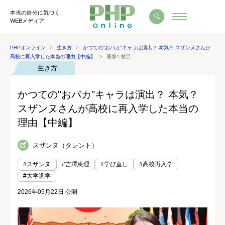
本当の自分に気づく
WEBメディア
PHPオンライン
生き方
かつての"おバカ"キャラは演出？ 本気？ スザンヌさんが
高校に再入学した本当の理由【中編】
画像1 枚目
生き方
かつての"おバカ"キャラは演出？ 本気？
スザンヌさんが高校に再入学した本当の
理由【中編】
スザンヌ（タレント）
#スザンヌ
#吉澤恵理
#学び直し
#高校再入学
#大学進学
2026年05月22日 公開