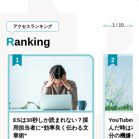
1
/
10
アクセスランキング
Ranking
1
2
ESは30秒しか読まれない？採
YouTub
用担当者に“効率良く伝わる文
んだ時は本
章術”
分の機嫌を