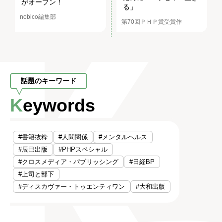
がオープン！
る」
nobico編集部
第70回ＰＨＰ賞受賞作
話題のキーワード
Keywords
#書籍抜粋
#人間関係
#メンタルヘルス
#辰巳出版
#PHPスペシャル
#クロスメディア・パブリッシング
#日経BP
#上司と部下
#ディスカヴァー・トゥエンティワン
#大和出版