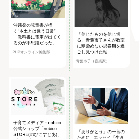
沖縄発の児童書が描
く“本土とは違う日常”
「信じたものを信じ切
「教科書に電車が出てく
る」青葉市子さんが教室
るのが不思議だった」
に馴染めない思春期を過
ごし見つけた軸
PHPオンライン編集部
青葉市子（音楽家）
子育てメディア・nobico
公式ショップ「nobico
「ありがとう」の一言の
STORE(のびこすとあ)」
ために...エッセイ「生き