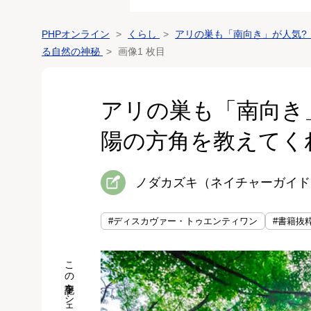
PHPオンライン
くらし
アリの巣も「南向き」が人気?
る自然の神秘
画像1 枚目
アリの巣も「南向き
陽の方角を教えてく
ノダカズキ（ネイチャーガイド
#ディスカヴァー・トゥエンティワン
#書籍抜
この記事をシェア