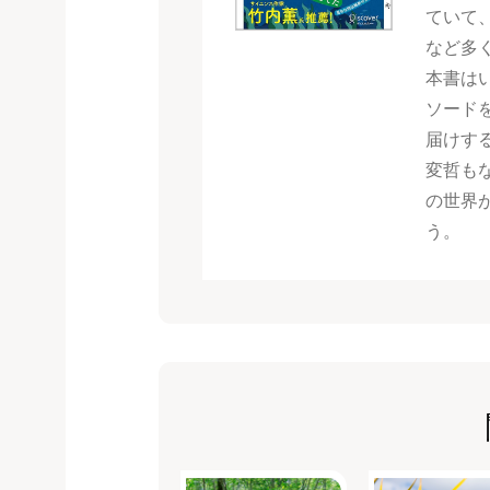
ていて
など多
本書は
ソード
届けす
変哲も
の世界
う。