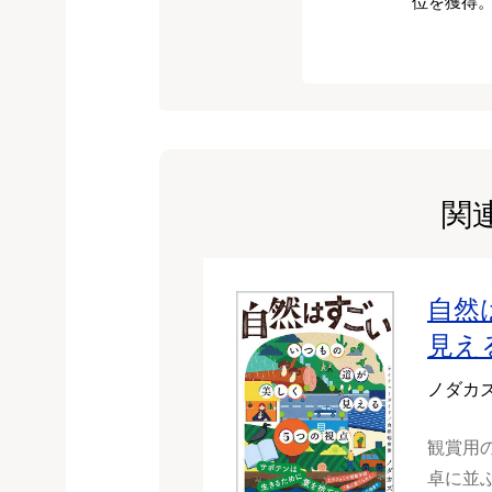
位を獲得
関
自然
見え
ノダカ
観賞用
卓に並ぶ