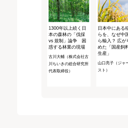
1300年以上続く日
日本中にある
本の森林の「伐採
らを、なぜ中
vs 規制」論争 困
ら輸入？ 広が
惑する林業の現場
めた「国産飼
生産」
古川大輔（株式会社古
山口亮子（ジャ
川ちいきの総合研究所
スト）
代表取締役）