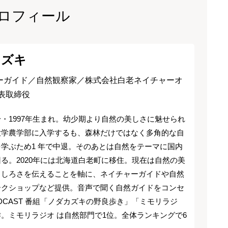
ロフィール
カズキ
ーガイド／自然観察家／株式会社白老ネイチャーオ
代表取締役
・1997年生まれ。幼少期より自然の美しさに魅せられ
大学農学部に入学するも、森林だけではなく多角的な自
学ぶため1 年で中退。そのあとは自然をテーマに国内
る。2020年には北海道白老町に移住。現在は自然の美
もしろさを伝えることを軸に、ネイチャーガイドや自然
ークショップなど提供。音声で聞く自然ガイドをコンセ
DCAST 番組「ノダカズキの野良歩き」「ミモリラジ
。ミモリラジオ は自然部門で1位。全体ランキングで6