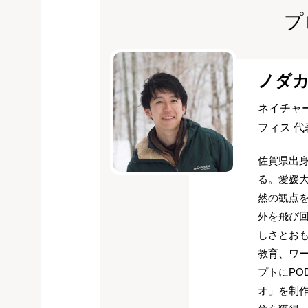
プ
ノダ
ネイチャ
フィス 
佐賀県出身
る。愛媛
然の観点を
外を飛び回
しさとお
教育、ワ
プトにPO
オ」を制作