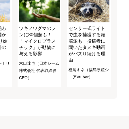
稲わ
ツキノワグマのフ
センサー式ライト
国か
ンに80個超も！
で虫を捕獲する頭
り始
「マイクロプラス
脳派も 投稿者に
料の
チック」が動物に
聞いたタヌキ動画
与える影響
がバズり続ける理
由
ーナリ
木口達也（日本シーム
樫尾キネ（福島県産シ
株式会社 代表取締役
ニアVtuber）
CEO）