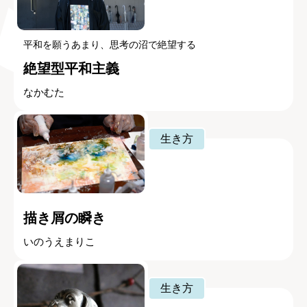
平和を願うあまり、思考の沼で絶望する
絶望型平和主義
なかむた
生き方
描き屑の瞬き
いのうえまりこ
生き方