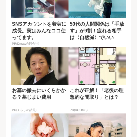
SNSアカウントを着実に
50代の人間関係は「手放
成長。実はみんなココ使
す」が9割！疲れる相手
ってます。
は〈自然減〉でいい
PR(Dreaw合同会社)
お墓の撤去にいくらかか
これが正解！「老後の理
る？墓じまい費用
想的な間取り」とは？
PR(くらしの話題)
PR(ROOMS)