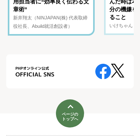
用担当者に“効率良く伝わる文
んだ時は本
章術”
分の機嫌を
ること
新井翔太（NINJAPAN(株) 代表取締
いけちゃん（Yo
役社長、Abuild就活創設者）
ページの
トップへ