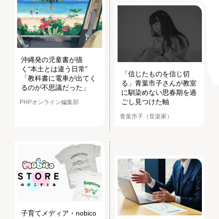
沖縄発の児童書が描
く“本土とは違う日常”
「信じたものを信じ切
「教科書に電車が出てく
る」青葉市子さんが教室
るのが不思議だった」
に馴染めない思春期を過
ごし見つけた軸
PHPオンライン編集部
青葉市子（音楽家）
子育てメディア・nobico