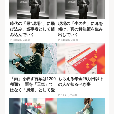
時代の「最"現場"」に飛
現場の「生の声」に耳を
び込み、当事者として踏
傾け、真の解決策を生み
み込んでいく
出していく
PR(dentsu Japan)
PR(dentsu Japan)
「雨」を表す言葉は1200
もらえる年金25万円以下
種類? 雨を「天気」で
の人が知るべき事
はなく「風景」として愛
でる日本人...
PR(くらしの話題)