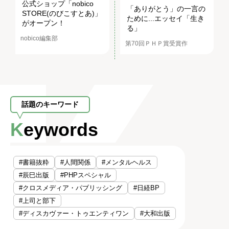
公式ショップ「nobico
「ありがとう」の一言の
STORE(のびこすとあ)」
ために...エッセイ「生き
がオープン！
る」
nobico編集部
第70回ＰＨＰ賞受賞作
話題のキーワード
Keywords
#書籍抜粋
#人間関係
#メンタルヘルス
#辰巳出版
#PHPスペシャル
#クロスメディア・パブリッシング
#日経BP
#上司と部下
#ディスカヴァー・トゥエンティワン
#大和出版