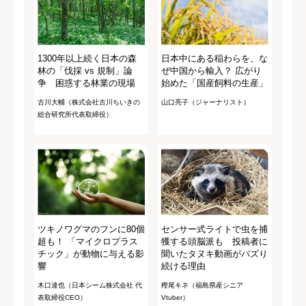
1300年以上続く日本の森
日本中にある稲わらを、な
林の「伐採 vs 規制」論
ぜ中国から輸入？ 広がり
争 困惑する林業の現場
始めた「国産飼料の生産」
古川大輔（株式会社古川ちいきの
山口亮子（ジャーナリスト）
総合研究所代表取締役）
ツキノワグマのフンに80個
センサー式ライトで虫を捕
超も！ 「マイクロプラス
獲する頭脳派も 投稿者に
チック」が動物に与える影
聞いたタヌキ動画がバズり
響
続ける理由
木口達也（日本シーム株式会社 代
樫尾キネ（福島県産シニア
表取締役CEO）
Vtuber）