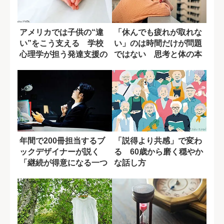
アメリカでは子供の“違
「休んでも疲れが取れな
い”をこう支える 学校
い」のは時間だけが問題
心理学が担う発達支援の
ではない 思考と体の本
実像
当の整え方
年間で200冊担当するブ
「説得より共感」で変わ
ックデザイナーが説く
る 60歳から磨く穏やか
「継続が得意になる一つ
な話し方
の方法」