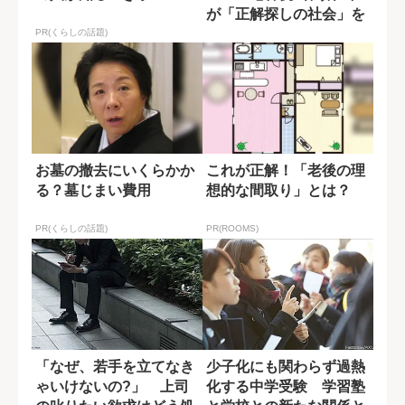
が「正解探しの社会」を
語る
PR(くらしの話題)
お墓の撤去にいくらかか
これが正解！「老後の理
る？墓じまい費用
想的な間取り」とは？
PR(くらしの話題)
PR(ROOMS)
「なぜ、若手を立てなき
少子化にも関わらず過熱
ゃいけないの?」 上司
化する中学受験 学習塾