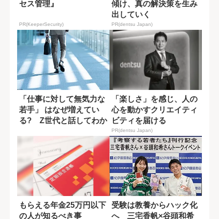
セス管理』
傾け、真の解決策を生み
出していく
PR(KeeperSecurity)
PR(dentsu Japan)
「仕事に対して無気力な
「楽しさ」を感じ、人の
若手」 はなぜ増えてい
心を動かすクリエイティ
る? Z世代と話してわか
ビティを届ける
ったこと
PR(dentsu Japan)
もらえる年金25万円以下
受験は教養からハック化
の人が知るべき事
へ 三宅香帆×谷頭和希