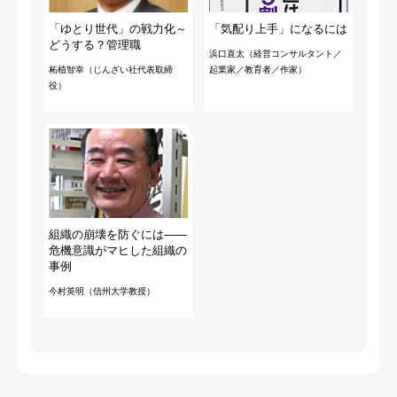
「ゆとり世代」の戦力化～
「気配り上手」になるには
どうする？管理職
浜口直太（経営コンサルタント／
柘植智幸（じんざい社代表取締
起業家／教育者／作家）
役）
組織の崩壊を防ぐには――
危機意識がマヒした組織の
事例
今村英明（信州大学教授）