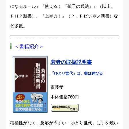
になるルール』『使える！ 「孫子の兵法」』（以上、
ＰＨＰ新書）、『上昇力！』（ＰＨＰビジネス新書）な
ど多数。
＜書籍紹介＞
若者の取扱説明書
「ゆとり世代」は、実は伸びる
齋藤孝
本体価格760円
積極性がなく、反応がうすい「ゆとり世代」に手を焼い