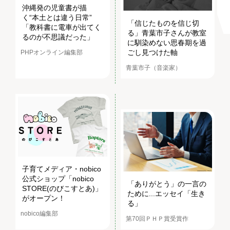
沖縄発の児童書が描
く“本土とは違う日常”
「信じたものを信じ切
「教科書に電車が出てく
る」青葉市子さんが教室
るのが不思議だった」
に馴染めない思春期を過
ごし見つけた軸
PHPオンライン編集部
青葉市子（音楽家）
子育てメディア・nobico
公式ショップ「nobico
「ありがとう」の一言の
STORE(のびこすとあ)」
ために...エッセイ「生き
がオープン！
る」
nobico編集部
第70回ＰＨＰ賞受賞作