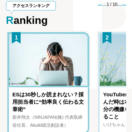
1
/
10
アクセスランキング
Ranking
1
2
ESは30秒しか読まれない？採
YouTub
用担当者に“効率良く伝わる文
んだ時は本
章術”
分の機嫌を
ること
新井翔太（NINJAPAN(株) 代表取締
いけちゃん（Yo
役社長、Abuild就活創設者）