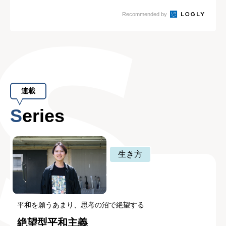
態
Recommended by
連載
Series
生き方
平和を願うあまり、思考の沼で絶望する
絶望型平和主義