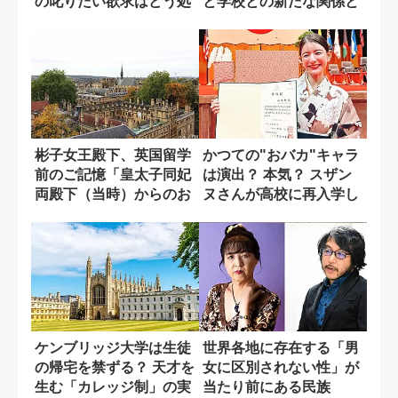
の叱りたい欲求はどう処
と学校との新たな関係と
理すべきか
は？
彬子女王殿下、英国留学
かつての"おバカ"キャラ
前のご記憶「皇太子同妃
は演出？ 本気？ スザン
両殿下（当時）からのお
ヌさんが高校に再入学し
茶のお招き」
た本当の理...
ケンブリッジ大学は生徒
世界各地に存在する「男
の帰宅を禁ずる？ 天才を
女に区別されない性」が
生む「カレッジ制」の実
当たり前にある民族