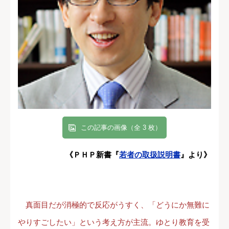
この記事の画像（全 3 枚）
《ＰＨＰ新書『
若者の取扱説明書
』より》
真面目だが消極的で反応がうすく、「どうにか無難に
やりすごしたい」という考え方が主流。ゆとり教育を受