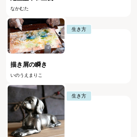
なかむた
生き方
描き屑の瞬き
いのうえまりこ
生き方