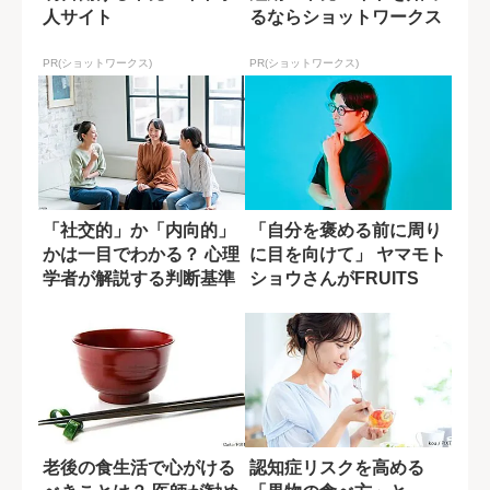
人サイト
るならショットワークス
PR(ショットワークス)
PR(ショットワークス)
「社交的」か「内向的」
「自分を褒める前に周り
かは一目でわかる？ 心理
に目を向けて」 ヤマモト
学者が解説する判断基準
ショウさんがFRUITS
ZIPP...
老後の食生活で心がける
認知症リスクを高める