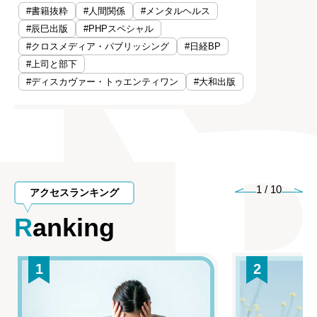
#書籍抜粋
#人間関係
#メンタルヘルス
#辰巳出版
#PHPスペシャル
#クロスメディア・パブリッシング
#日経BP
#上司と部下
#ディスカヴァー・トゥエンティワン
#大和出版
1
/
10
アクセスランキング
Ranking
1
2