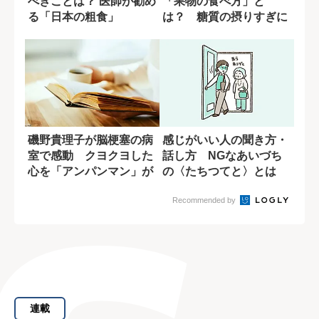
べきことは？ 医師が勧め
「果物の食べ方」と
る「日本の粗食」
は？ 糖質の摂りすぎに
潜む盲点
磯野貴理子が脳梗塞の病
感じがいい人の聞き方・
室で感動 クヨクヨした
話し方 NGなあいづち
心を「アンパンマン」が
の〈たちつてと〉とは
変えてくれた
Recommended by
連載