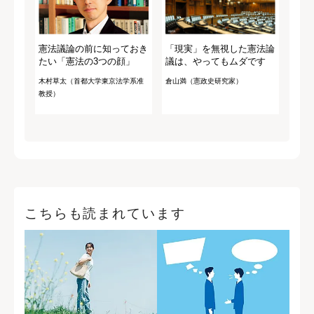
憲法議論の前に知っておき
「現実」を無視した憲法論
たい「憲法の3つの顔」
議は、やってもムダです
木村草太（首都大学東京法学系准
倉山満（憲政史研究家）
教授）
こちらも読まれています