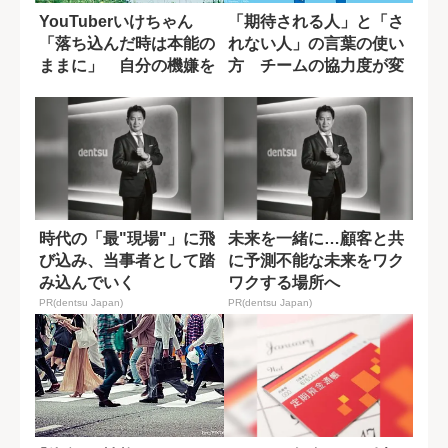
YouTuberいけちゃん
「期待される人」と「さ
「落ち込んだ時は本能の
れない人」の言葉の使い
ままに」 自分の機嫌を
方 チームの協力度が変
取るために...
わる一言の差
時代の「最"現場"」に飛
未来を一緒に…顧客と共
び込み、当事者として踏
に予測不能な未来をワク
み込んでいく
ワクする場所へ
PR(dentsu Japan)
PR(dentsu Japan)