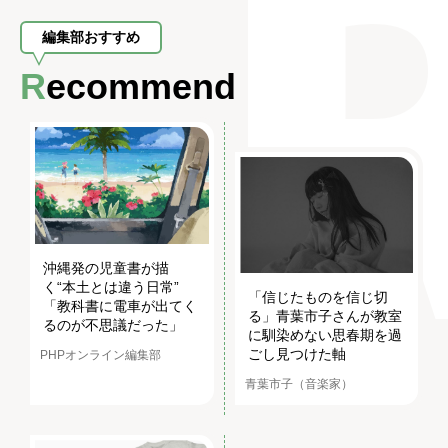
編集部おすすめ
Recommend
沖縄発の児童書が描
く“本土とは違う日常”
「信じたものを信じ切
「教科書に電車が出てく
る」青葉市子さんが教室
るのが不思議だった」
に馴染めない思春期を過
ごし見つけた軸
PHPオンライン編集部
青葉市子（音楽家）