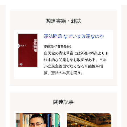
関連書籍・雑誌
憲法問題 なぜいま改憲なのか
伊藤真(伊藤塾塾長)
自民党の憲法草案には96条や9条よりも
根本的な問題を孕む改変がある。日本
が立憲主義国でなくなる可能性を指
摘、憲法の本質を問う。
関連記事