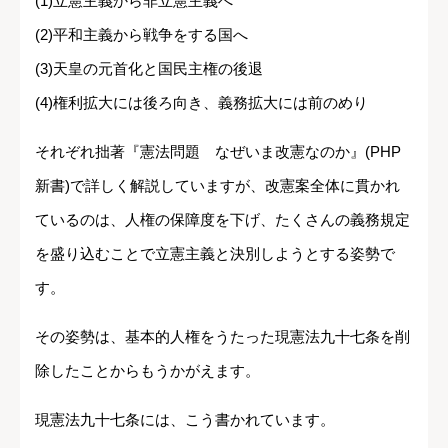
(1)立憲主義から非立憲主義へ
(2)平和主義から戦争をする国へ
(3)天皇の元首化と国民主権の後退
(4)権利拡大には後ろ向き、義務拡大には前のめり
それぞれ拙著『憲法問題 なぜいま改憲なのか』(PHP
新書)で詳しく解説していますが、改憲案全体に貫かれ
ているのは、人権の保障度を下げ、たくさんの義務規定
を盛り込むことで立憲主義と決別しようとする姿勢で
す。
その姿勢は、基本的人権をうたった現憲法九十七条を削
除したことからもうかがえます。
現憲法九十七条には、こう書かれています。