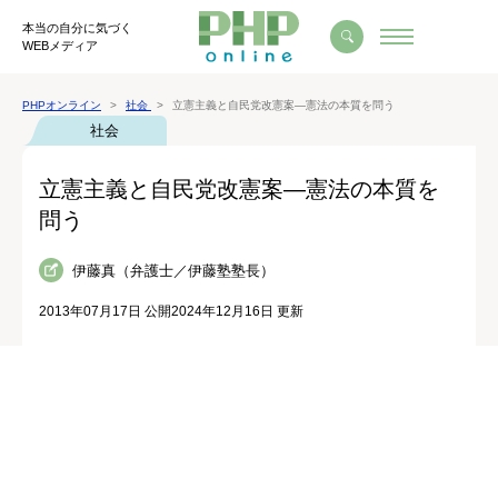
本当の自分に気づく
WEBメディア
PHPオンライン
社会
立憲主義と自民党改憲案―憲法の本質を問う
社会
立憲主義と自民党改憲案―憲法の本質を
問う
伊藤真（弁護士／伊藤塾塾長）
2013年07月17日 公開
2024年12月16日 更新