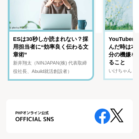
ESは30秒しか読まれない？採
YouTub
用担当者に“効率良く伝わる文
んだ時は本
章術”
分の機嫌を
ること
新井翔太（NINJAPAN(株) 代表取締
いけちゃん（Yo
役社長、Abuild就活創設者）