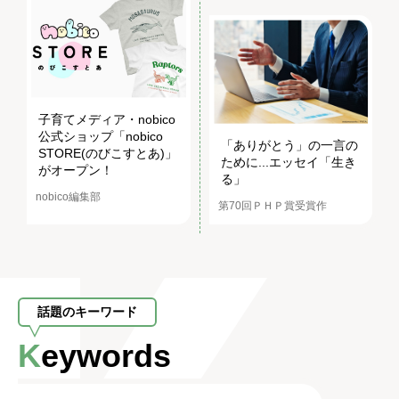
子育てメディア・nobico
公式ショップ「nobico
「ありがとう」の一言の
STORE(のびこすとあ)」
ために...エッセイ「生き
がオープン！
る」
nobico編集部
第70回ＰＨＰ賞受賞作
話題のキーワード
Keywords