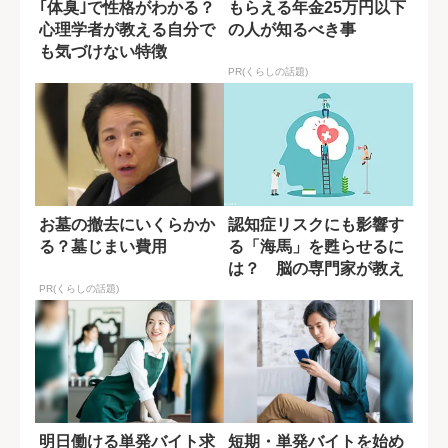
｢体臭｣で性格がわかる？
もらえる年金25万円以下
心理学者が教える自分で
の人が知るべき事
も気づけない特徴
PR(くらしの話題)
お墓の撤去にいくらかか
認知症リスクにも影響す
る？墓じまい費用
る「海馬」を甦らせるに
は？ 脳の専門家が教え
る運動習慣
PR(くらしの話題)
明日働ける単発バイト求
短期・単発バイトを始め