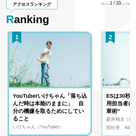
1
/
10
アクセスランキング
Ranking
1
2
YouTuberいけちゃん「落ち込
ESは30秒
んだ時は本能のままに」 自
用担当者に
分の機嫌を取るためにしてい
章術”
ること
新井翔太（NIN
いけちゃん（YouTuber）
役社長、Abui