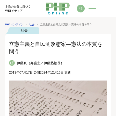
本当の自分に気づく
WEBメディア
PHPオンライン
社会
立憲主義と自民党改憲案―憲法の本質を問う
社会
立憲主義と自民党改憲案―憲法の本質を
問う
伊藤真（弁護士／伊藤塾塾長）
2013年07月17日 公開
2024年12月16日 更新