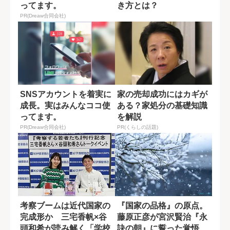
ってます。
き方とは？
PR(Dreaw合同会社)
SNSアカウントを着実に
家の売却成功にはカギが
成長。実はみんなココ使
ある？家処分の基礎知識
ってます。
を解説
PR(Dreaw合同会社)
PR(くらしの話題)
考察ブームは近代国家の
『国家の品格』の原点。
完成形か 三宅香帆×谷
藤原正彦が宮沢賢治『永
頭和希が読み解く「学校
訣の朝』に誓った覚悟