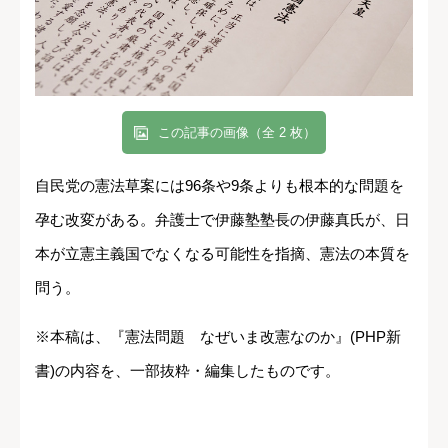
この記事の画像（全 2 枚）
自民党の憲法草案には96条や9条よりも根本的な問題を
孕む改変がある。弁護士で伊藤塾塾長の伊藤真氏が、日
本が立憲主義国でなくなる可能性を指摘、憲法の本質を
問う。
※本稿は、『憲法問題 なぜいま改憲なのか』(PHP新
書)の内容を、一部抜粋・編集したものです。