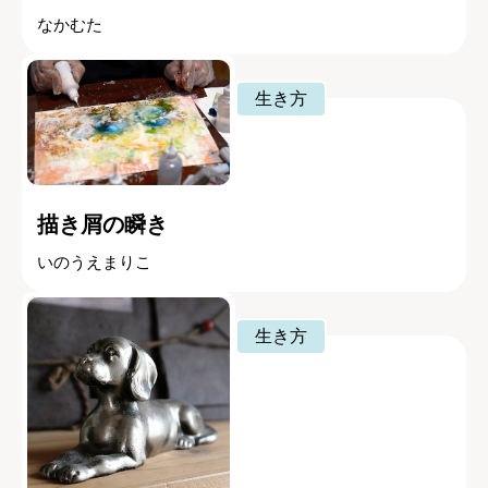
なかむた
生き方
描き屑の瞬き
いのうえまりこ
生き方