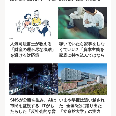
化する社会」の...
人気司法書士が教える
稼いでいたら家事をしな
「財産の理不尽な凍結」
くていい? 「資本主義を
を避ける対応策
家庭に持ち込んではなら
ない」理由
SNSが分断を生み、AIは
いまや早慶は追い越され
市民を監視する...ITがも
た...全国3位に躍り出た
たらした「反社会的な脅
「立命館大学」の実力