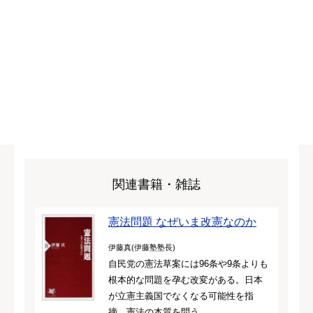
関連書籍・雑誌
憲法問題 なぜいま改憲なのか
伊藤真(伊藤塾塾長)
自民党の憲法草案には96条や9条よりも
根本的な問題を孕む改変がある。日本
が立憲主義国でなくなる可能性を指
摘、憲法の本質を問う。