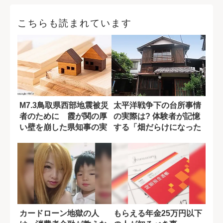
こちらも読まれています
M7.3鳥取県西部地震被災
太平洋戦争下の台所事情
者のために 霞が関の厚
の実際は? 体験者が記憶
い壁を崩した県知事の実
する「畑だらけになった
行力
有楽町」
カードローン地獄の人
もらえる年金25万円以下