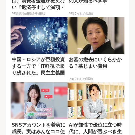
は、消費者金融が教えな
の人が知るべき事
い『返済停止して減額・
免除する方法』で...
PR(渋谷法務総合事務所)
PR(くらしの話題)
中国・ロシアが巨額投資
お墓の撤去にいくらかか
する一方で「IT軽視で取
る？墓じまい費用
り残された」民主主義国
家
PR(くらしの話題)
SNSアカウントを着実に
AIが知性で優位に立つ時
成長。実はみんなココ使
代に、人間が選ぶべき生