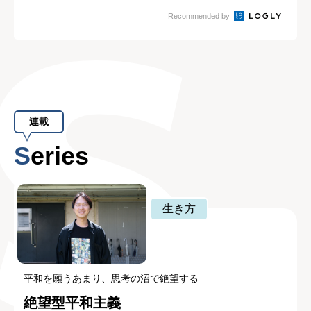
威」
Recommended by
連載
Series
生き方
平和を願うあまり、思考の沼で絶望する
絶望型平和主義