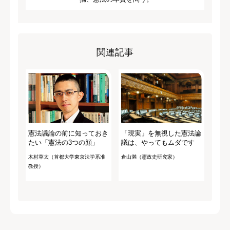
関連記事
憲法議論の前に知っておき
「現実」を無視した憲法論
たい「憲法の3つの顔」
議は、やってもムダです
木村草太（首都大学東京法学系准
倉山満（憲政史研究家）
教授）