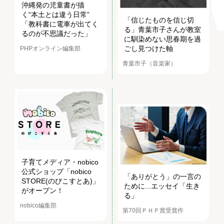
沖縄発の児童書が描
く“本土とは違う日常”
「信じたものを信じ切
「教科書に電車が出てく
る」青葉市子さんが教室
るのが不思議だった」
に馴染めない思春期を過
ごし見つけた軸
PHPオンライン編集部
青葉市子（音楽家）
子育てメディア・nobico
公式ショップ「nobico
「ありがとう」の一言の
STORE(のびこすとあ)」
ために...エッセイ「生き
がオープン！
る」
nobico編集部
第70回ＰＨＰ賞受賞作