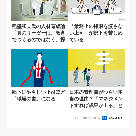
稲盛和夫氏の人材育成論
「業務上の権限を渡さな
「真のリーダーは、教育
い上司」が部下を苦しめ
でつくるのではなく、探
ている
すもの」
部下にやさしい上司ほど
日本の管理職がつらい本
「職場の害」になる
当の理由？「マネジメン
トすれば成果が出る」と
いう妄想
Recommended by