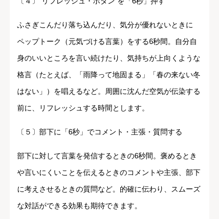
〔４〕"リフレッシュ・ボタン"を「6秒」押す
ふさぎこんだり落ち込んだり、気分が優れないときに
ペップトーク（元気づける言葉）をする6秒間。自分自
身のいいところを言い続けたり、気持ちが上向くような
格言（たとえば、「雨降って地固まる」「春の来ない冬
はない」）を唱えるなど。周囲に沈んだ空気が伝染する
前に、リフレッシュする時間とします。
〔５〕部下に「6秒」でコメント・主張・質問する
部下に対して言葉を発信するときの6秒間。褒めるとき
や言いにくいことを伝えるときのコメントや主張、部下
に考えさせるときの質問など。的確に伝わり、スムーズ
な対話ができる効果も期待できます。