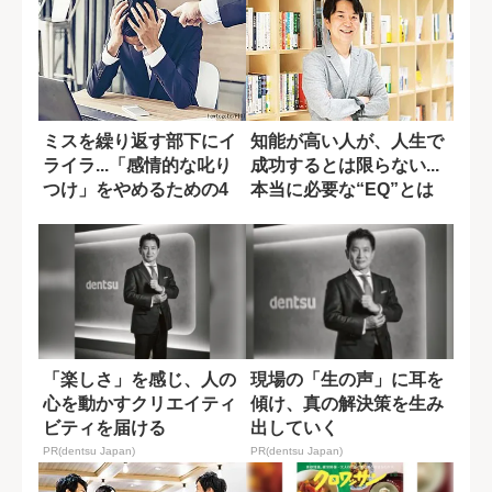
ミスを繰り返す部下にイ
知能が高い人が、人生で
ライラ...「感情的な叱り
成功するとは限らない...
つけ」をやめるための4
本当に必要な“EQ”とは
ステップ
何か?
「楽しさ」を感じ、人の
現場の「生の声」に耳を
心を動かすクリエイティ
傾け、真の解決策を生み
ビティを届ける
出していく
PR(dentsu Japan)
PR(dentsu Japan)