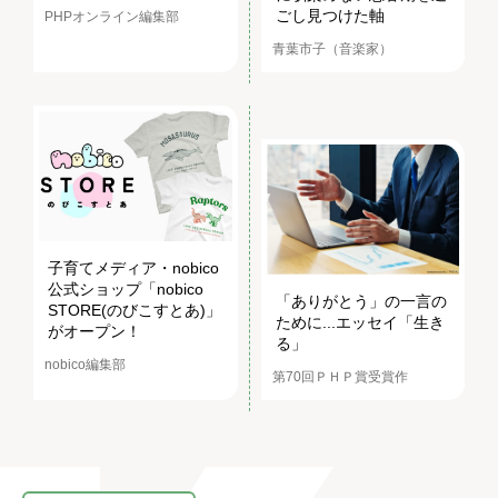
ごし見つけた軸
PHPオンライン編集部
青葉市子（音楽家）
子育てメディア・nobico
公式ショップ「nobico
「ありがとう」の一言の
STORE(のびこすとあ)」
ために...エッセイ「生き
がオープン！
る」
nobico編集部
第70回ＰＨＰ賞受賞作