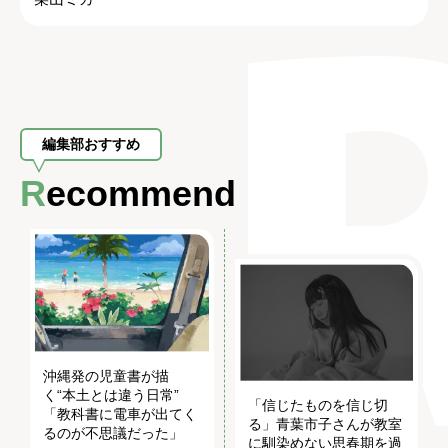
編集部おすすめ
Recommend
沖縄発の児童書が描
く“本土とは違う日常”
「信じたものを信じ切
「教科書に電車が出てく
る」青葉市子さんが教室
るのが不思議だった」
に馴染めない思春期を過