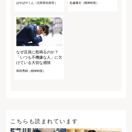
ぱやぱやくん（元幹部自衛官）
名越康文（精神科医）
なぜ店員に怒鳴るのか？
「いつも不機嫌な人」に欠
けている大切な感情
和田秀樹（精神科医）
こちらも読まれています