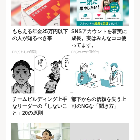
もらえる年金25万円以下
SNSアカウントを着実に
の人が知るべき事
成長。実はみんなココ使
ってます。
PR(くらしの話題)
PR(Dreaw合同会社)
チームビルディング上手
部下からの信頼を失う上
なリーダーの「しないこ
司のNGな「聞き方」
と」20の原則