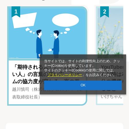
1
2
当サイトでは、サイトの利便性向上のため、クッ
キー(Cookie)を使用しています。
「期待される人」と「されな
YouTub
サイトのクッキー(Cookie)の使用に関しては、
い人」の言葉の使い方 チー
んだ時は本
「
プライバシーポリシー
」をお読みください。
ムの協力度が変わる一言の差
分の機嫌を
OK
ること
越川慎司（株式会社クロスリバー代
いけちゃん（Yo
表取締役社長）