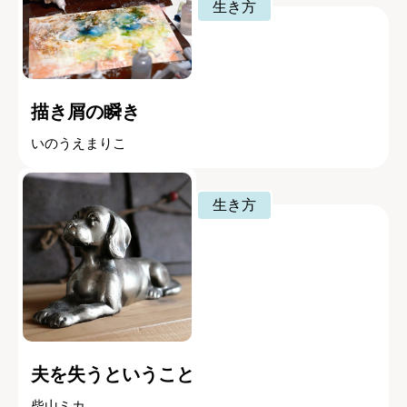
生き方
描き屑の瞬き
いのうえまりこ
生き方
夫を失うということ
柴山ミカ