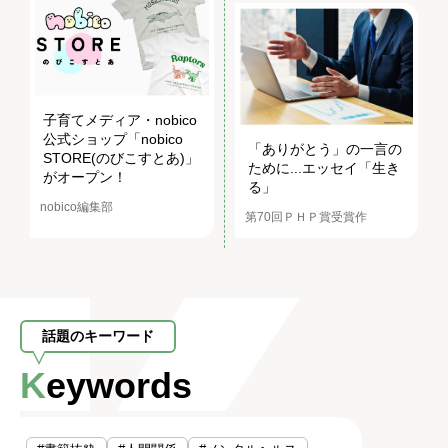
子育てメディア・nobico
公式ショップ「nobico
「ありがとう」の一言の
STORE(のびこすとあ)」
ために...エッセイ「生き
がオープン！
る」
nobico編集部
第70回ＰＨＰ賞受賞作
話題のキーワード
Keywords