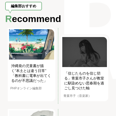
編集部おすすめ
Recommend
沖縄発の児童書が描
く“本土とは違う日常”
「信じたものを信じ切
「教科書に電車が出てく
る」青葉市子さんが教室
るのが不思議だった」
に馴染めない思春期を過
ごし見つけた軸
PHPオンライン編集部
青葉市子（音楽家）