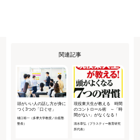
関連記事
頭がいい人の話し方が身に
現役東大生が教える 時間
つく3つの「口ぐせ」
のコントロール術 ～「時
間がない」がなくなる！
樋口裕一（多摩大学教授／白藍塾
塾長）
清水章弘（プラスティー教育研究
所代表）