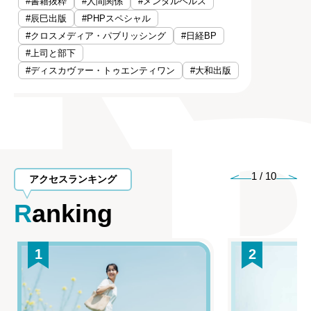
#書籍抜粋
#人間関係
#メンタルヘルス
#辰巳出版
#PHPスペシャル
#クロスメディア・パブリッシング
#日経BP
#上司と部下
#ディスカヴァー・トゥエンティワン
#大和出版
1
/
10
アクセスランキング
Ranking
1
2