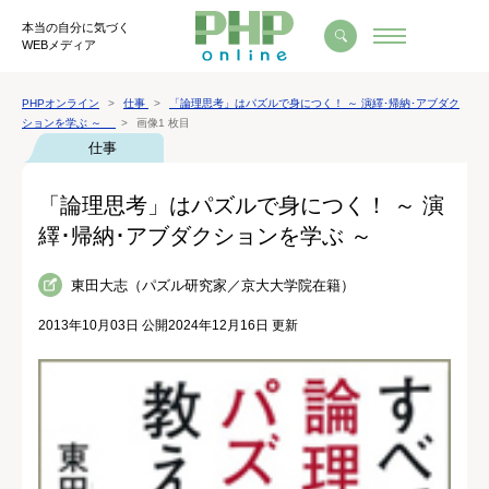
本当の自分に気づく
WEBメディア
PHPオンライン
仕事
「論理思考」はパズルで身につく！ ～ 演繹･帰納･アブダク
ションを学ぶ ～
画像1 枚目
仕事
「論理思考」はパズルで身につく！ ～ 演
繹･帰納･アブダクションを学ぶ ～
東田大志（パズル研究家／京大大学院在籍）
2013年10月03日 公開
2024年12月16日 更新