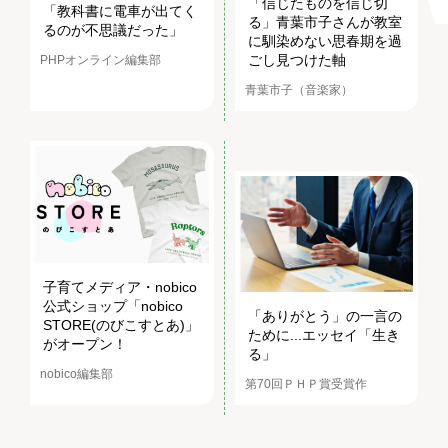
「信じたものを信じ切
「教科書に電車が出てく
る」青葉市子さんが教室
るのが不思議だった」
に馴染めない思春期を過
ごし見つけた軸
PHPオンライン編集部
青葉市子（音楽家）
子育てメディア・nobico
公式ショップ「nobico
「ありがとう」の一言の
STORE(のびこすとあ)」
ために...エッセイ「生き
がオープン！
る」
nobico編集部
第70回ＰＨＰ賞受賞作