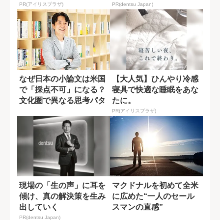
PR(アイリスプラザ)
PR(dentsu Japan)
なぜ日本の小論文は米国
【大人気】ひんやり冷感
で「採点不可」になる？
寝具で快適な睡眠をあな
文化圏で異なる思考パタ
たに。
ーン
PR(アイリスプラザ)
現場の「生の声」に耳を
マクドナルを初めて全米
傾け、真の解決策を生み
に広めた“一人のセール
出していく
スマンの直感”
PR(dentsu Japan)