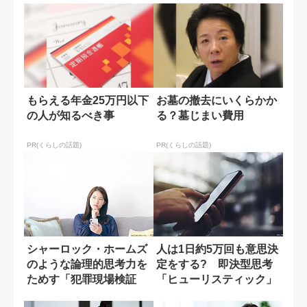
もらえる年金25万円以下
お墓の撤去にいくらかか
の人が知るべき事
る？墓じまい費用
PR(くらしの話題)
PR(くらしの話題)
シャーロック・ホームズ
人は1日約5万回も意思決
のような論理的思考力を
定をする? 即決型思考
ためす「犯罪現場検証
「ヒューリスティック」
式」クイズ
とは