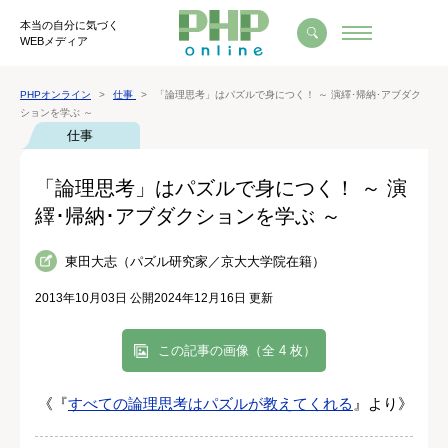
本当の自分に気づく
WEBメディア
PHPオンライン
仕事
「論理思考」はパズルで身につく！ ～ 演繹･帰納･アブダク
ションを学ぶ ～
仕事
「論理思考」はパズルで身につく！ ～ 演
繹･帰納･アブダクションを学ぶ ～
東田大志（パズル研究家／京大大学院在籍）
2013年10月03日 公開
2024年12月16日 更新
この記事の画像（全 4 枚）
《『
すべての論理思考はパズルが教えてくれる
』より》