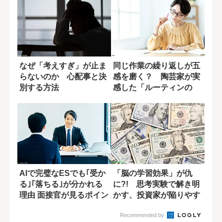
なぜ「考えすぎ」が止ま
同じ作業の繰り返しが五
らないのか 心配事と決
感を磨く？ 陶芸家が実
別する方法
感した「ルーティンの
力」
AIで完璧なESでも｢受か
「脳の学習効果」が仇
る｣｢落ちる｣が分かれる
に?! 思考実験で解き明
理由 面接官が見るポイン
かす、投資家が陥りやす
ト
い罠
Recommended by