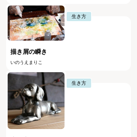
生き方
描き屑の瞬き
いのうえまりこ
生き方