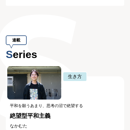
連載
Series
生き方
平和を願うあまり、思考の沼で絶望する
絶望型平和主義
なかむた