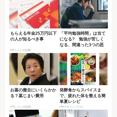
もらえる年金25万円以下
「平均勉強時間」は当て
の人が知るべき事
になる? 勉強が苦しく
なる、間違った3つの思
い込み
PR(くらしの話題)
お墓の撤去にいくらかか
発酵食からスパイスま
る？墓じまい費用
で、疲れた体を整える簡
単夏レシピ
PR(くらしの話題)
PR(マガジンハウス)