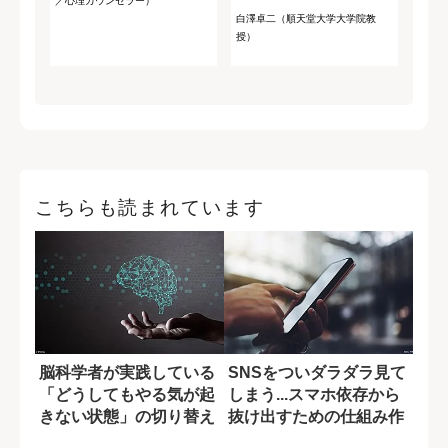
／心理カウンセラー）
白澤卓二（順天堂大学大学院教
授）
こちらも読まれています
脳科学者が実践している
SNSをついダラダラ見て
「どうしてもやる気が起
しまう...スマホ依存から
きない状態」の切り替え
抜け出すための仕組み作
方
り