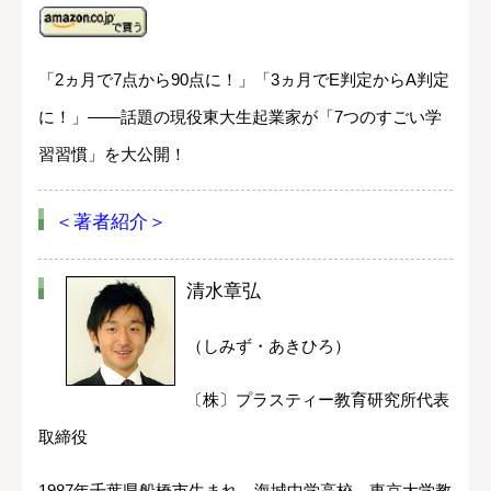
「2ヵ月で7点から90点に！」「3ヵ月でE判定からA判定
に！」――話題の現役東大生起業家が「7つのすごい学
習習慣」を大公開！
＜著者紹介＞
清水章弘
（しみず・あきひろ）
〔株〕プラスティー教育研究所代表
取締役
1987年千葉県船橋市生まれ。海城中学高校、東京大学教