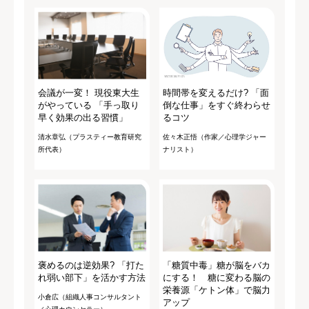
会議が一変！ 現役東大生
時間帯を変えるだけ? 「面
がやっている 「手っ取り
倒な仕事」をすぐ終わらせ
早く効果の出る習慣」
るコツ
清水章弘（プラスティー教育研究
佐々木正悟（作家／心理学ジャー
所代表）
ナリスト）
褒めるのは逆効果? 「打た
「糖質中毒」糖が脳をバカ
れ弱い部下」を活かす方法
にする！ 糖に変わる脳の
栄養源「ケトン体」で脳力
小倉広（組織人事コンサルタント
アップ