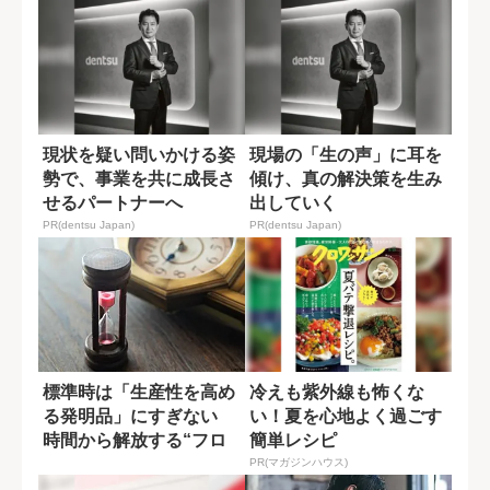
現状を疑い問いかける姿
現場の「生の声」に耳を
勢で、事業を共に成長さ
傾け、真の解決策を生み
せるパートナーへ
出していく
PR(dentsu Japan)
PR(dentsu Japan)
標準時は「生産性を高め
冷えも紫外線も怖くな
る発明品」にすぎない
い！夏を心地よく過ごす
時間から解放する“フロ
簡単レシピ
ー状態”
PR(マガジンハウス)