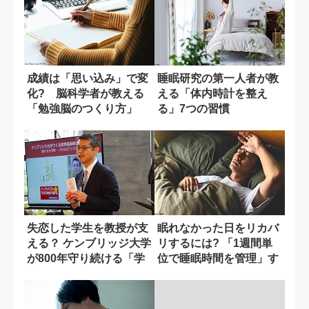
成績は「思い込み」で変
睡眠研究の第一人者が教
化? 脳科学者が教える
える「体内時計を整え
「勉強脳のつくり方」
る」7つの習慣
失恋した学生を教授が支
眠れなかった日をリカバ
える？ ケンブリッジ大学
リするには? 「1週間単
が800年守り続ける「学
位で睡眠時間を管理」す
びの仕組み...
る方法