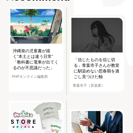
沖縄発の児童書が描
く“本土とは違う日常”
「信じたものを信じ切
「教科書に電車が出てく
る」青葉市子さんが教室
るのが不思議だった」
に馴染めない思春期を過
ごし見つけた軸
PHPオンライン編集部
青葉市子（音楽家）