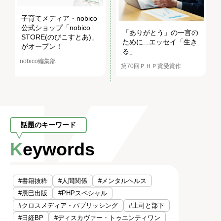
子育てメディア・nobico
公式ショップ「nobico
「ありがとう」の一言の
STORE(のびこすとあ)」
ために...エッセイ「生き
がオープン！
る」
nobico編集部
第70回ＰＨＰ賞受賞作
話題のキーワード
Keywords
#書籍抜粋
#人間関係
#メンタルヘルス
#辰巳出版
#PHPスペシャル
#クロスメディア・パブリッシング
#上司と部下
#日経BP
#ディスカヴァー・トゥエンティワン