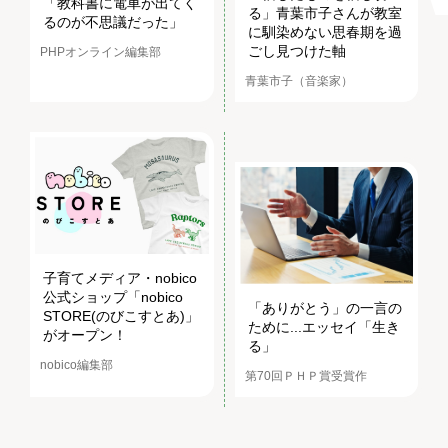
「教科書に電車が出てく
る」青葉市子さんが教室
るのが不思議だった」
に馴染めない思春期を過
ごし見つけた軸
PHPオンライン編集部
青葉市子（音楽家）
子育てメディア・nobico
公式ショップ「nobico
「ありがとう」の一言の
STORE(のびこすとあ)」
ために...エッセイ「生き
がオープン！
る」
nobico編集部
第70回ＰＨＰ賞受賞作