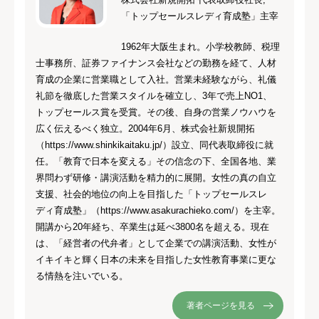
「トップセールスレディ育成塾」主宰
1962年大阪生まれ。小学校教師、税理
士事務所、証券ファイナンス会社などの勤務を経て、人材
育成の企業に営業職として入社。営業未経験ながら、礼儀
礼節を徹底した営業スタイルを確立し、3年で売上NO1、
トップセールス賞を受賞。その後、自身の営業ノウハウを
広く伝えるべく独立。2004年6月、株式会社新規開拓
（https://www.shinkikaitaku.jp/）設立、同代表取締役に就
任。「教育で日本を変える」その信念の下、全国各地、業
界問わず研修・講演活動を精力的に展開。女性の真の自立
支援、社会的地位の向上を目指した「トップセールスレ
ディ育成塾」（https://www.asakurachieko.com/）を主宰。
開講から20年経ち、卒業生は延べ3800名を超える。現在
は、「経営者の代弁者」として企業での講演活動、女性が
イキイキと輝く日本の未来を目指した女性教育事業に更な
る情熱を注いでいる。
著者ページを見る