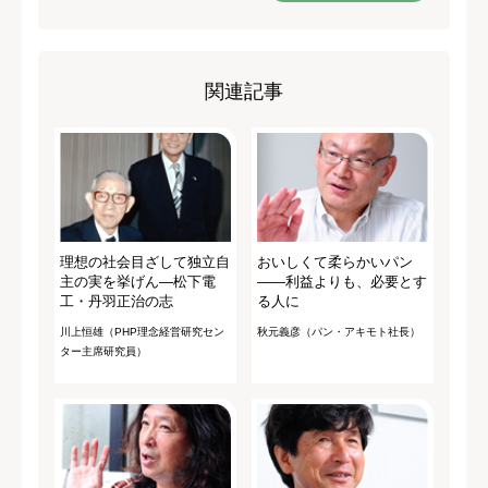
関連記事
理想の社会目ざして独立自
おいしくて柔らかいパン
主の実を挙げん―松下電
――利益よりも、必要とす
工・丹羽正治の志
る人に
川上恒雄（PHP理念経営研究セン
秋元義彦（パン・アキモト社長）
ター主席研究員）