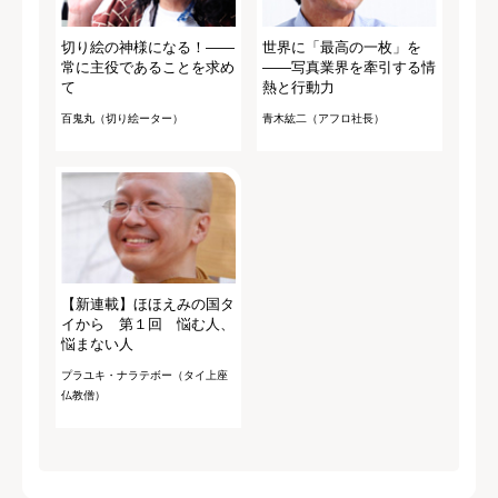
切り絵の神様になる！――
世界に「最高の一枚」を
常に主役であることを求め
――写真業界を牽引する情
て
熱と行動力
百鬼丸（切り絵ーター）
青木紘二（アフロ社長）
【新連載】ほほえみの国タ
イから 第１回 悩む人、
悩まない人
プラユキ・ナラテボー（タイ上座
仏教僧）