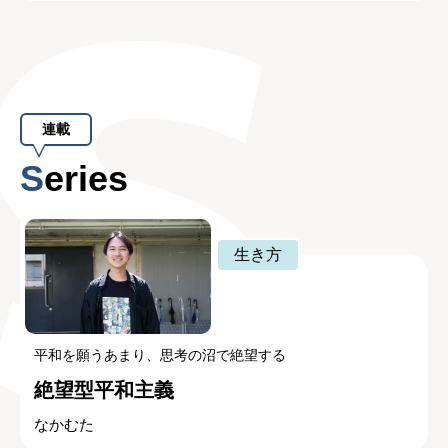
連載
Series
生き方
平和を願うあまり、思考の沼で絶望する
絶望型平和主義
なかむた