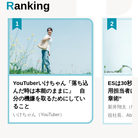
Ranking
1
2
YouTuberいけちゃん「落ち込
ESは30秒
んだ時は本能のままに」 自
用担当者に
分の機嫌を取るためにしてい
章術”
ること
新井翔太（NIN
いけちゃん（YouTuber）
役社長、Abui