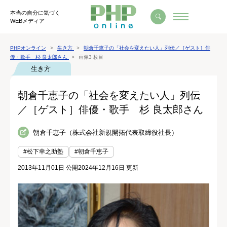
本当の自分に気づく
WEBメディア
PHPオンライン
生き方
朝倉千恵子の「社会を変えたい人」列伝／［ゲスト］俳
優・歌手 杉 良太郎さん
画像3 枚目
生き方
朝倉千恵子の「社会を変えたい人」列伝
／［ゲスト］俳優・歌手 杉 良太郎さん
朝倉千恵子（株式会社新規開拓代表取締役社長）
#松下幸之助塾
#朝倉千恵子
2013年11月01日 公開
2024年12月16日 更新