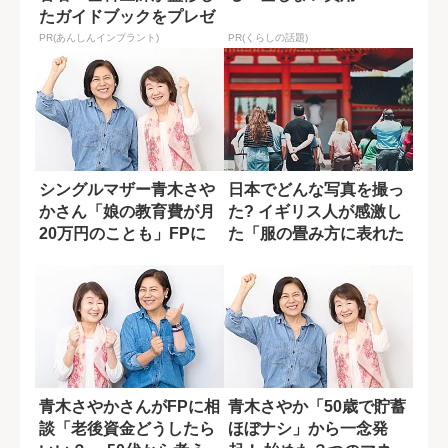
たガイドブックをプレゼ
ント。65歳以...
PR(あんしんインプラント)
PR(くらしの話題)
シングルマザー青木さや
日本でどんな写真を撮っ
かさん「娘の教育費が月
た? イギリス人が感激し
20万円のことも」FPに
た「服の畳み方に表れた
聞いた“必要...
日本らしさ」
青木さやかさんがFPに相
青木さやか「50歳で貯蓄
談「老後資金どうしたら
ほぼナシ」から一念発