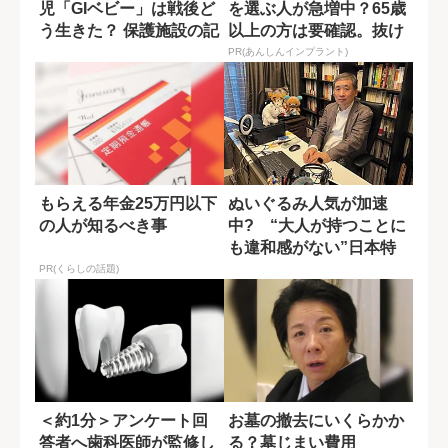
児「GIベビー」は戦後ど
を選ぶ人が急増中？65歳
う生きた？ 保護施設の記
以上の方は要確認。抜け
録から辿る
た歯の放置は...
PR(あんしんインプラント)
もらえる年金25万円以下
ぬいぐるみ人気が加速
の人が知るべき事
中? “大人が持つことに
も違和感がない”日本特
有の文化
PR(くらしの話題)
＜約1分＞アンケート回
お墓の撤去にいくらかか
答者へ歯科医師が監修し
る？墓じまい費用