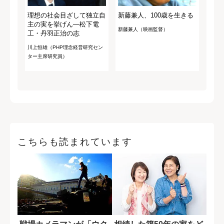
理想の社会目ざして独立自
新藤兼人、100歳を生きる
主の実を挙げん―松下電
新藤兼人（映画監督）
工・丹羽正治の志
川上恒雄（PHP理念経営研究セン
ター主席研究員）
こちらも読まれています