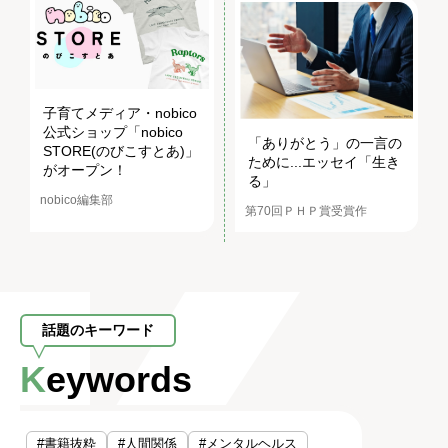
子育てメディア・nobico
公式ショップ「nobico
「ありがとう」の一言の
STORE(のびこすとあ)」
ために...エッセイ「生き
がオープン！
る」
nobico編集部
第70回ＰＨＰ賞受賞作
話題のキーワード
Keywords
#書籍抜粋
#人間関係
#メンタルヘルス