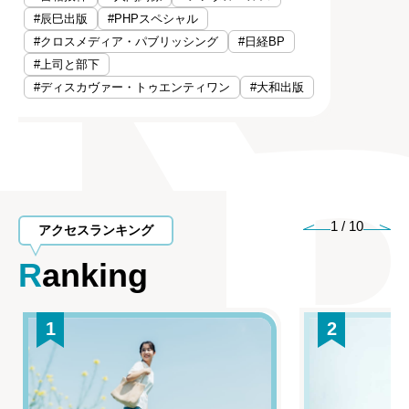
#辰巳出版
#PHPスペシャル
#クロスメディア・パブリッシング
#日経BP
#上司と部下
#ディスカヴァー・トゥエンティワン
#大和出版
1
/
10
アクセスランキング
Ranking
1
2