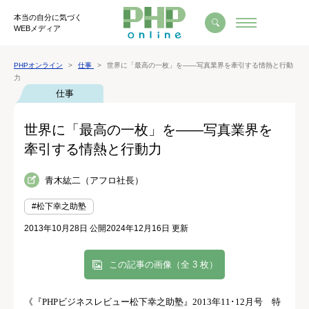
本当の自分に気づく
WEBメディア
PHPオンライン
仕事
世界に「最高の一枚」を――写真業界を牽引する情熱と行動
力
仕事
世界に「最高の一枚」を――写真業界を
牽引する情熱と行動力
青木紘二（アフロ社長）
#松下幸之助塾
2013年10月28日 公開
2024年12月16日 更新
この記事の画像（全 3 枚）
《『
PHP
ビジネスレビュー松下幸之助塾』
2013
年
11
･
12
月号 特