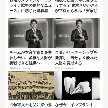
戦場カメラマンが「ウク
相続した築50年の家をど
ライナ戦争の劇的なニュ
うする？ 青木さやかさん
ース」に感じた違和感
がプロから学ぶ「実家じ
まい」の現...
チームが本音で意見を交
全員がリーダーシップを
わし合い、多様な人財が
発揮し、自分より優れた
挑戦できる組織へ
人財を育成する
PR(dentsu Japan)
PR(dentsu Japan)
占領軍兵士を父に持つ孤
なぜ今「インプラント」