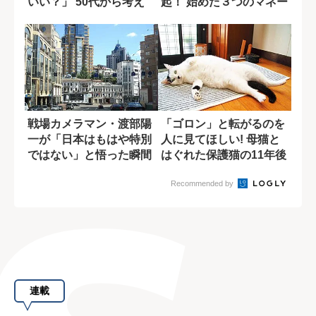
いい？」 50代から考え
起！ 始めた３つのマネー
る身の振り...
習慣
戦場カメラマン・渡部陽
「ゴロン」と転がるのを
一が「日本はもはや特別
人に見てほしい! 母猫と
ではない」と悟った瞬間
はぐれた保護猫の11年後
の姿
Recommended by
連載