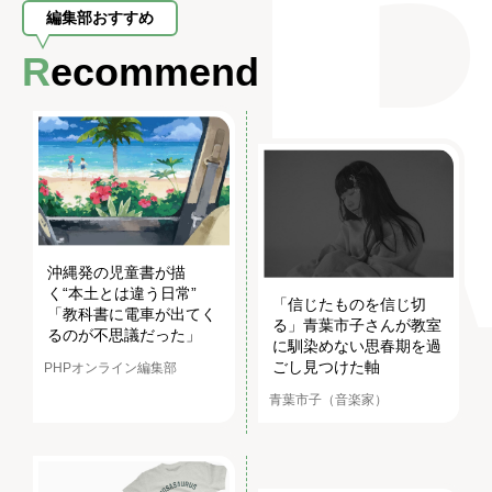
編集部おすすめ
Recommend
沖縄発の児童書が描
く“本土とは違う日常”
「信じたものを信じ切
「教科書に電車が出てく
る」青葉市子さんが教室
るのが不思議だった」
に馴染めない思春期を過
ごし見つけた軸
PHPオンライン編集部
青葉市子（音楽家）