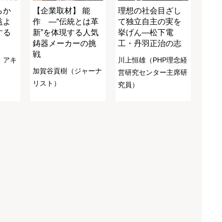
らか
【企業取材】 能
理想の社会目ざし
益よ
作 ―“伝統とは革
て独立自主の実を
する
新”を体現する人気
挙げん―松下電
鋳器メーカーの挑
工・丹羽正治の志
戦
・アキ
川上恒雄（PHP理念経
加賀谷貢樹（ジャーナ
営研究センター主席研
リスト）
究員）