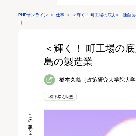
PHPオンライン
仕事
＜輝く！ 町工場の底力> 独自
目
＜輝く！ 町工場の
島の製造業
橋本久義（政策研究大学院大学
#松下幸之助塾
この記事をシェア