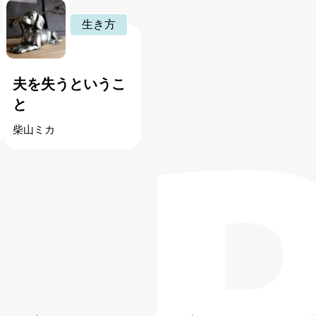
生き方
夫を失うというこ
と
柴山ミカ