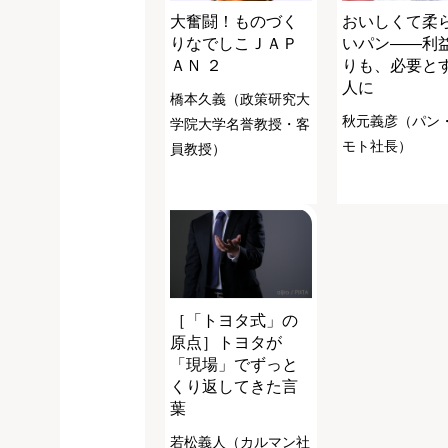
大奮闘！ものづく
おいしくて柔
りなでしこＪＡＰ
いパン――利
ＡＮ ２
りも、必要と
人に
橋本久義（政策研究大
秋元義彦（パン
学院大学名誉教授・客
モト社長）
員教授）
［「トヨタ式」の
原点］トヨタが
「現場」でずっと
くり返してきた言
葉
若松義人（カルマン社